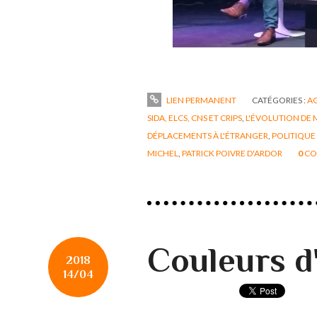
LIEN PERMANENT
CATÉGORIES :
A
SIDA, ELCS, CNS ET CRIPS
,
L'ÉVOLUTION DE 
DÉPLACEMENTS À L'ÉTRANGER
,
POLITIQUE
MICHEL
,
PATRICK POIVRE D'ARDOR
0
CO
Couleurs d'a
2018
14/04