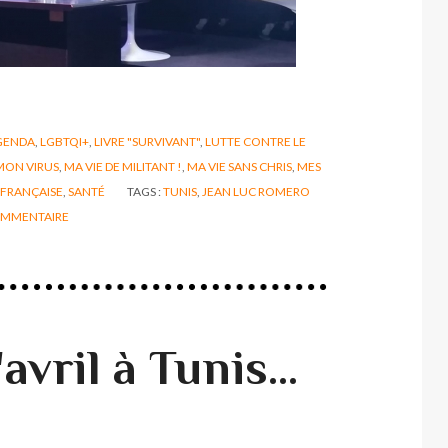
GENDA
,
LGBTQI+
,
LIVRE "SURVIVANT"
,
LUTTE CONTRE LE
MON VIRUS
,
MA VIE DE MILITANT !
,
MA VIE SANS CHRIS
,
MES
 FRANÇAISE
,
SANTÉ
TAGS :
TUNIS
,
JEAN LUC ROMERO
MMENTAIRE
vril à Tunis...