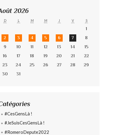
Août 2026
D
L
M
M
J
V
S
1
2
3
4
5
6
7
8
9
10
11
12
13
14
15
16
17
18
19
20
21
22
23
24
25
26
27
28
29
30
31
Catégories
#CesGensLà !
#JeSuisCesGensLà !
#RomeroDepute2022