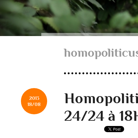
homopoliticu
Homopoliti
2013
18/08
24/24 à 18