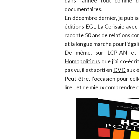
dans l’année tout comme d
documentaires.
En décembre dernier, je publia
éditions EGL-La Cerisaie avec 
raconte 50 ans de relations co
et la longue marche pour l’égali
De même, sur LCP-AN et 
Homopoliticus
que j’ai co-écri
pas vu, il est sorti en
DVD
aux é
Peut-être, l’occasion pour ce
lire…et de mieux comprendre ce