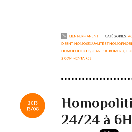
LIEN PERMANENT
CATÉGORIES :
A
DISENT
,
HOMOSEXUALITÉ ET HOMOPHOBI
HOMOPOLITICUS
,
JEAN-LUC ROMERO
,
HO
2
COMMENTAIRES
Homopoliti
2013
13/08
24/24 à 6