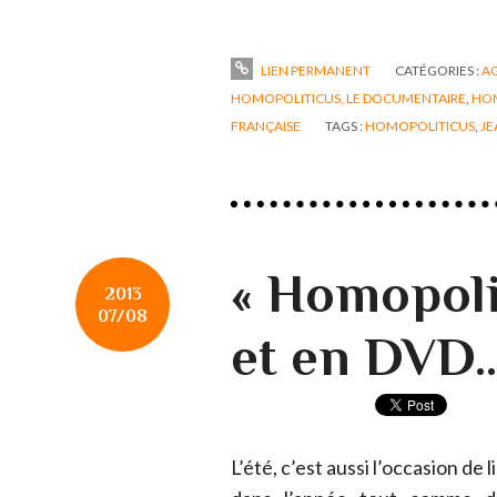
LIEN PERMANENT
CATÉGORIES :
A
HOMOPOLITICUS, LE DOCUMENTAIRE
,
HOM
FRANÇAISE
TAGS :
HOMOPOLITICUS
,
JE
« Homopolit
2013
07/08
et en DVD
L’été, c’est aussi l’occasion de l