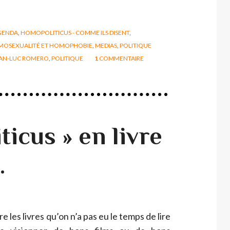
GENDA
,
HOMOPOLITICUS - COMME ILS DISENT
,
OSEXUALITÉ ET HOMOPHOBIE
,
MEDIAS
,
POLITIQUE
AN-LUC ROMERO
,
POLITIQUE
1
COMMENTAIRE
icus » en livre
…
ire les livres qu’on n’a pas eu le temps de lire