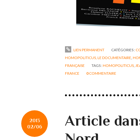
LIEN PERMANENT
CATÉGORIES :
C
HOMOPOLITICUS, LE DOCUMENTAIRE
,
HOM
FRANÇAISE
TAGS :
HOMOPOLITICUS
,
JE
FRANCE
0
COMMENTAIRE
Article dan
2013
02/06
Nord