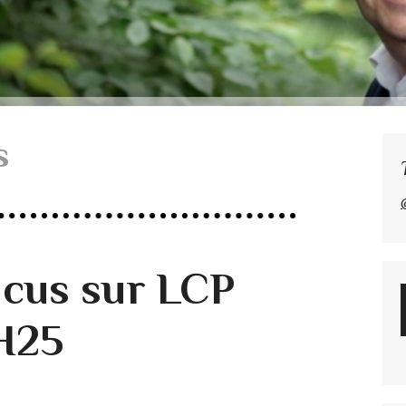
s
cus sur LCP
H25