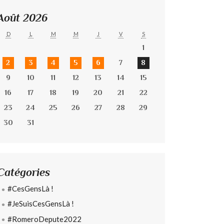
Août 2026
D
L
M
M
J
V
S
1
2
3
4
5
6
7
8
9
10
11
12
13
14
15
16
17
18
19
20
21
22
23
24
25
26
27
28
29
30
31
Catégories
#CesGensLà !
#JeSuisCesGensLà !
#RomeroDepute2022