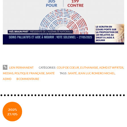
LIEN PERMANENT
CATÉGORIES :
COUP DE COEUR
,
EUTHANASIE, ADMD ET WFRTDS
,
MEDIAS
,
POLITIQUE FRANÇAISE
,
SANTÉ
TAGS :
SANTÉ
,
JEAN LUC ROMERO MICHEL
,
ADMD
0
COMMENTAIRE
2025
27/05