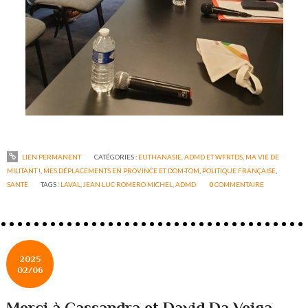
LIEN PERMANENT
CATÉGORIES :
EUTHANASIE, ADMD ET WFRTDS
,
MA VIE DE
MILITANT !
,
MES DÉPLACEMENTS EN PROVINCE ET DOM-TOM
,
POLITIQUE FRANÇAISE
,
SANTÉ
TAGS :
LAVAL
,
JEAN LUC ROMERO MICHEL
,
ADMD
0
COMMENTAIRE
2025
02/06
Merci à Cassandra et David Da Veiga