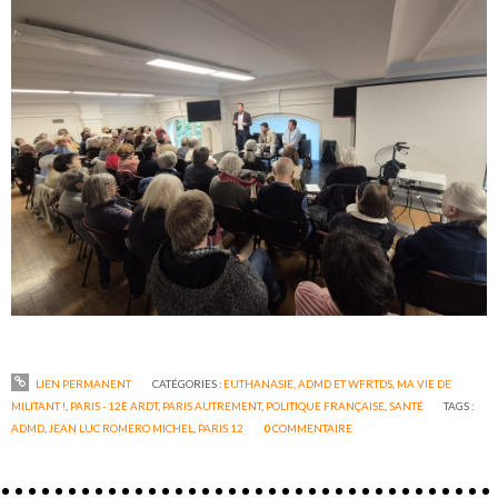
LIEN PERMANENT
CATÉGORIES :
EUTHANASIE, ADMD ET WFRTDS
,
MA VIE DE
MILITANT !
,
PARIS - 12È ARDT
,
PARIS AUTREMENT
,
POLITIQUE FRANÇAISE
,
SANTÉ
TAGS :
ADMD
,
JEAN LUC ROMERO MICHEL
,
PARIS 12
0
COMMENTAIRE