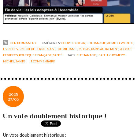
LIEN PERMANENT
CATÉGORIES :
COUP DE COEUR
,
EUTHANASIE, ADMD ET WFRTDS
,
LIVRE LE SERMENT DE BERNE
,
MA VIE DE MILITANT !
,
MEDIAS
,
PARIS AUTREMENT
,
PODCAST
ET VIDEOS
,
POLITIQUE FRANÇAISE
,
SANTÉ
TAGS :
EUTHANASIE
,
JEAN LUC ROMERO
MICHEL
,
SANTÈ
1
COMMENTAIRE
2025
27/05
Un vote doublement historique !
Un vote doublement historique :