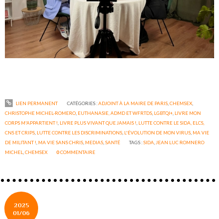
LIEN PERMANENT
CATÉGORIES :
ADJOINT À LA MAIRE DE PARIS
,
CHEMSEX
,
CHRISTOPHE MICHEL-ROMERO
,
EUTHANASIE, ADMD ET WFRTDS
,
LGBTQI+
,
LIVRE MON
CORPS M'APPARTIENT !
,
LIVRE PLUS VIVANT QUE JAMAIS !
,
LUTTE CONTRE LE SIDA, ELCS,
CNS ET CRIPS
,
LUTTE CONTRE LES DISCRIMINATIONS
,
L'ÉVOLUTION DE MON VIRUS
,
MA VIE
DE MILITANT !
,
MA VIE SANS CHRIS
,
MEDIAS
,
SANTÉ
TAGS :
SIDA
,
JEAN LUC ROMNERO
MICHEL
,
CHEMSEX
0
COMMENTAIRE
2025
01/06