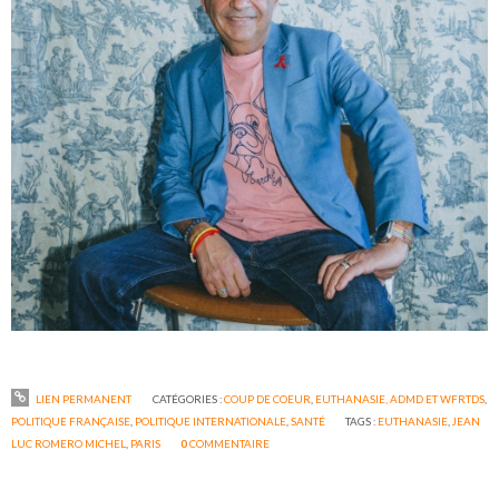
LIEN PERMANENT
CATÉGORIES :
COUP DE COEUR
,
EUTHANASIE, ADMD ET WFRTDS
,
POLITIQUE FRANÇAISE
,
POLITIQUE INTERNATIONALE
,
SANTÉ
TAGS :
EUTHANASIE
,
JEAN
LUC ROMERO MICHEL
,
PARIS
0
COMMENTAIRE