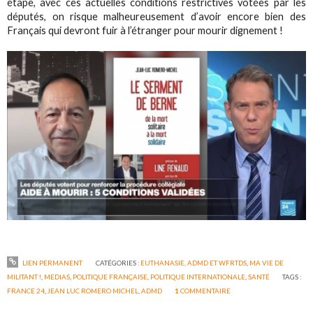
étape, avec ces actuelles conditions restrictives votées par les
députés, on risque malheureusement d’avoir encore bien des
Français qui devront fuir à l’étranger pour mourir dignement !
LIEN PERMANENT
CATÉGORIES :
EUTHANASIE, ADMD ET WFRTDS
,
MA VIE DE
MILITANT !
,
MEDIAS
,
POLITIQUE FRANÇAISE
,
POLITIQUE INTERNATIONALE
,
SANTÉ
TAGS :
FRANCE 24
,
JEAN LUC ROMERO MICHEL
,
ADMD
1
COMMENTAIRE