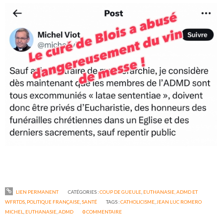
LIEN PERMANENT
CATÉGORIES :
COUP DE GUEULE
,
EUTHANASIE, ADMD ET
WFRTDS
,
POLITIQUE FRANÇAISE
,
SANTÉ
TAGS :
CATHOLICISME
,
JEAN LUC ROMERO
MICHEL
,
EUTHANASIE
,
ADMD
0
COMMENTAIRE