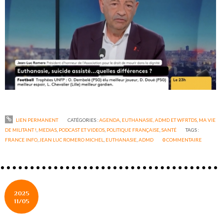
LIEN PERMANENT
CATÉGORIES :
AGENDA
,
EUTHANASIE, ADMD ET WFRTDS
,
MA VIE
DE MILITANT !
,
MEDIAS
,
PODCAST ET VIDEOS
,
POLITIQUE FRANÇAISE
,
SANTÉ
TAGS :
FRANCE INFO
,
JEAN LUC ROMERO MICHEL
,
EUTHANASIE
,
ADMD
0
COMMENTAIRE
2025
11/05