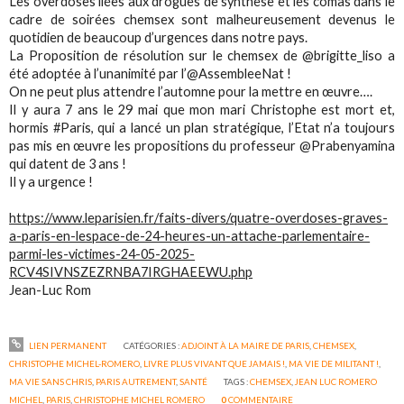
Les overdoses liées aux drogues de synthèse et les comas dans le
cadre de soirées chemsex sont malheureusement devenus le
quotidien de beaucoup d’urgences dans notre pays.
La Proposition de résolution sur le chemsex de @brigitte_liso a
été adoptée à l’unanimité par l’@AssembleeNat !
On ne peut plus attendre l’automne pour la mettre en œuvre….
Il y aura 7 ans le 29 mai que mon mari Christophe est mort et,
hormis #Paris, qui a lancé un plan stratégique, l’Etat n’a toujours
pas mis en œuvre les propositions du professeur @Prabenyamina
qui datent de 3 ans !
Il y a urgence !
https://www.leparisien.fr/faits-divers/quatre-overdoses-graves-
a-paris-en-lespace-de-24-heures-un-attache-parlementaire-
parmi-les-victimes-24-05-2025-
RCV4SIVNSZEZRNBA7IRGHAEEWU.php
Jean-Luc Rom
LIEN PERMANENT
CATÉGORIES :
ADJOINT À LA MAIRE DE PARIS
,
CHEMSEX
,
CHRISTOPHE MICHEL-ROMERO
,
LIVRE PLUS VIVANT QUE JAMAIS !
,
MA VIE DE MILITANT !
,
MA VIE SANS CHRIS
,
PARIS AUTREMENT
,
SANTÉ
TAGS :
CHEMSEX
,
JEAN LUC ROMERO
MICHEL
,
PARIS
,
CHRISTOPHE MICHEL ROMERO
0
COMMENTAIRE