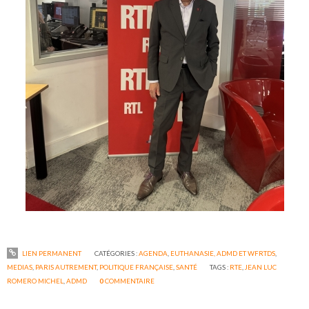
LIEN PERMANENT
CATÉGORIES :
AGENDA
,
EUTHANASIE, ADMD ET WFRTDS
,
MEDIAS
,
PARIS AUTREMENT
,
POLITIQUE FRANÇAISE
,
SANTÉ
TAGS :
RTE
,
JEAN LUC
ROMERO MICHEL
,
ADMD
0
COMMENTAIRE