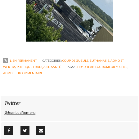
LIEN PERMANENT
CATÉGORIES :
COUP DE GUEULE
,
EUTHANASIE, ADMD ET
WFRTDS
,
POLITIQUE FRANÇAISE
,
SANTÉ
TAGS :
EHPAD
,
JEAN LUC ROMEOR MICHEL
,
ADMD
0
COMMENTAIRE
Twitter
@JeanLucRomero