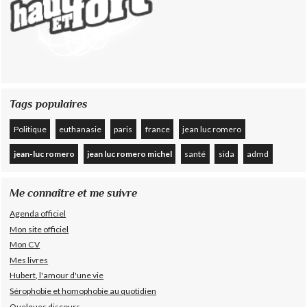
Tags populaires
Politique
euthanasie
paris
france
jean luc romero
jean-luc romero
jean luc romero michel
santé
sida
admd
Me connaître et me suivre
Agenda officiel
Mon site officiel
Mon CV
Mes livres
Hubert, l'amour d'une vie
Sérophobie et homophobie au quotidien
Quelques discours