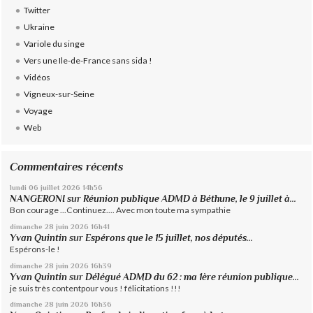
Twitter
Ukraine
Variole du singe
Vers une Ile-de-France sans sida !
Vidéos
Vigneux-sur-Seine
Voyage
Web
Commentaires récents
lundi 06
juillet 2026
14h56
NANGERONI
sur
Réunion publique ADMD à Béthune, le 9 juillet à...
Bon courage ...Continuez.... Avec mon toute ma sympathie
dimanche 28
juin 2026
16h41
Yvan Quintin
sur
Espérons que le 15 juillet, nos députés...
Espérons-le !
dimanche 28
juin 2026
16h39
Yvan Quintin
sur
Délégué ADMD du 62 : ma 1ère réunion publique...
je suis très contentpour vous ! félicitations !!!
dimanche 28
juin 2026
16h36