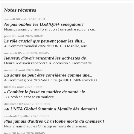
Notes récentes
samedi 08
août 2026
17h11
Ne pas oublier les LGBTQIA+ sénégalais !
Nous passons d’une information à une autre et, dans ce...
jeudi 06
août 2026
00h05
Le rôle crucial que peuvent jouer les élus...
Au Sommet mondial 2026 de l’UNITE à Manille, aux...
mercredi 05
août 2026
00h05
Heureux d’avoir rencontré les activistes de...
Heureux d’avoir rencontré, à l’occasion du sommet de...
mardi 04
août 2026
10h25
La santé ne peut être considérée comme une...
Au sommet global 2026 de Unite (@UNITE_MPNetwork ) à...
lundi 03
août 2026
08h13
« Combler le fossé en matière de santé : le...
« Combler le fossé en matière...
dimanche 02
août 2026
00h05
Au UNIT& Global Summit à Manille dès demain !
vendredi 31
juillet 2026
00h05
Plus jamais d'autres Christophe morts du chemsex !
Plus jamais d'autres Christophe morts du chemsex !...
jeudi 30
juillet 2026
00h05