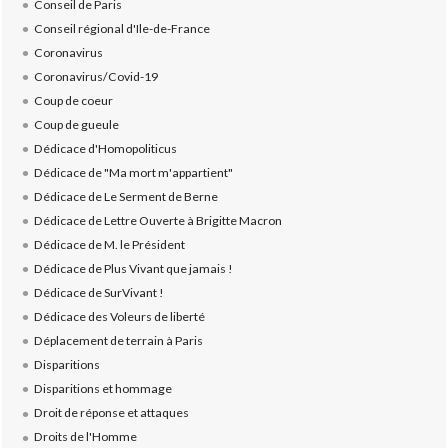
Conseil de Paris
Conseil régional d'Ile-de-France
Coronavirus
Coronavirus/Covid-19
Coup de coeur
Coup de gueule
Dédicace d'Homopoliticus
Dédicace de "Ma mort m'appartient"
Dédicace de Le Serment de Berne
Dédicace de Lettre Ouverte à Brigitte Macron
Dédicace de M. le Président
Dédicace de Plus Vivant que jamais !
Dédicace de SurVivant !
Dédicace des Voleurs de liberté
Déplacement de terrain à Paris
Disparitions
Disparitions et hommage
Droit de réponse et attaques
Droits de l'Homme