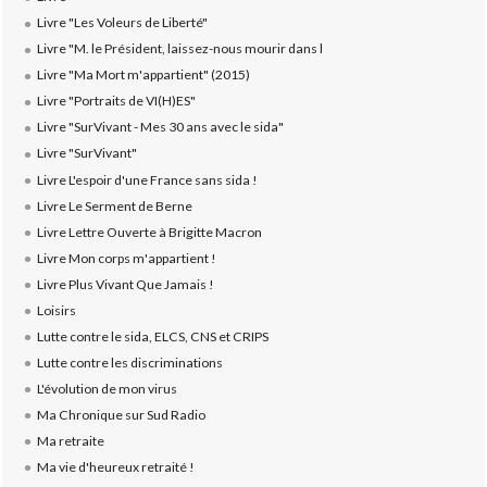
Livre "Les Voleurs de Liberté"
Livre "M. le Président, laissez-nous mourir dans l
Livre "Ma Mort m'appartient" (2015)
Livre "Portraits de VI(H)ES"
Livre "SurVivant - Mes 30 ans avec le sida"
Livre "SurVivant"
Livre L'espoir d'une France sans sida !
Livre Le Serment de Berne
Livre Lettre Ouverte à Brigitte Macron
Livre Mon corps m'appartient !
Livre Plus Vivant Que Jamais !
Loisirs
Lutte contre le sida, ELCS, CNS et CRIPS
Lutte contre les discriminations
L'évolution de mon virus
Ma Chronique sur Sud Radio
Ma retraite
Ma vie d'heureux retraité !