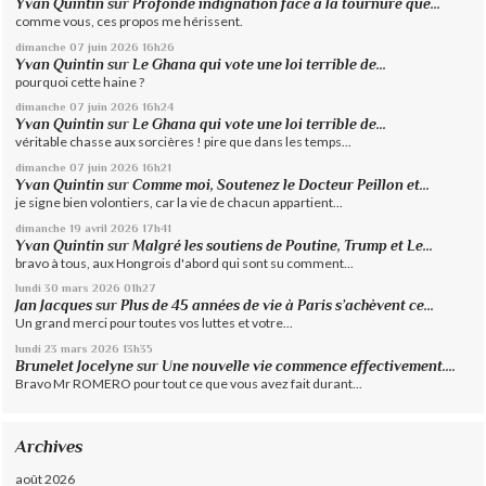
Yvan Quintin
sur
Profonde indignation face à la tournure que...
comme vous, ces propos me hérissent.
dimanche 07
juin 2026
16h26
Yvan Quintin
sur
Le Ghana qui vote une loi terrible de...
pourquoi cette haine ?
dimanche 07
juin 2026
16h24
Yvan Quintin
sur
Le Ghana qui vote une loi terrible de...
véritable chasse aux sorcières ! pire que dans les temps...
dimanche 07
juin 2026
16h21
Yvan Quintin
sur
Comme moi, Soutenez le Docteur Peillon et...
je signe bien volontiers, car la vie de chacun appartient...
dimanche 19
avril 2026
17h41
Yvan Quintin
sur
Malgré les soutiens de Poutine, Trump et Le...
bravo à tous, aux Hongrois d'abord qui sont su comment...
lundi 30
mars 2026
01h27
Jan Jacques
sur
Plus de 45 années de vie à Paris s’achèvent ce...
Un grand merci pour toutes vos luttes et votre...
lundi 23
mars 2026
13h35
Brunelet Jocelyne
sur
Une nouvelle vie commence effectivement....
Bravo Mr ROMERO pour tout ce que vous avez fait durant...
Archives
août 2026