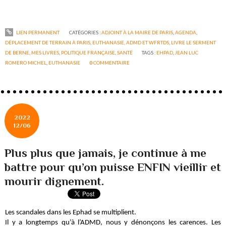
LIEN PERMANENT
CATÉGORIES :
ADJOINT À LA MAIRE DE PARIS
,
AGENDA
,
DÉPLACEMENT DE TERRAIN À PARIS
,
EUTHANASIE, ADMD ET WFRTDS
,
LIVRE LE SERMENT
DE BERNE
,
MES LIVRES
,
POLITIQUE FRANÇAISE
,
SANTÉ
TAGS :
EHPAD
,
JEAN LUC
ROMERO MICHEL
,
EUTHANASIE
0
COMMENTAIRE
2022
12/06
Plus plus que jamais, je continue à me
battre pour qu’on puisse ENFIN vieillir et
mourir dignement.
Les scandales dans les Ephad se multiplient.
Il y a longtemps qu’à l’ADMD, nous y dénonçons les carences. Les