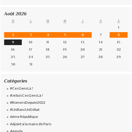
Août 2026
D
L
M
M
J
V
S
1
2
3
4
5
6
7
8
9
10
11
12
13
14
15
16
17
18
19
20
21
22
23
24
25
26
27
28
29
30
31
Catégories
#CesGensLà !
#JeSuisCesGensLà !
#RomeroDepute2022
#UnBancUnDébat
6ème République
Adjoint à la maire de Paris
Agenda