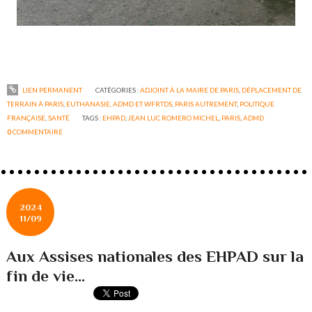
LIEN PERMANENT
CATÉGORIES :
ADJOINT À LA MAIRE DE PARIS
,
DÉPLACEMENT DE
TERRAIN À PARIS
,
EUTHANASIE, ADMD ET WFRTDS
,
PARIS AUTREMENT
,
POLITIQUE
FRANÇAISE
,
SANTÉ
TAGS :
EHPAD
,
JEAN LUC ROMERO MICHEL
,
PARIS
,
ADMD
0
COMMENTAIRE
2024
11/09
Aux Assises nationales des EHPAD sur la
fin de vie...