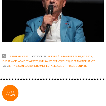
LIEN PERMANENT
CATÉGORIES :
ADJOINT À LA MAIRE DE PARIS
,
AGENDA
,
EUTHANASIE, ADMD ET WFRTDS
,
PARIS AUTREMENT
,
POLITIQUE FRANÇAISE
,
SANTÉ
TAGS :
EHPAD
,
JEAN LUC ROMERO MICHEL
,
PARIS
,
ADMD
0
COMMENTAIRE
2024
22/03