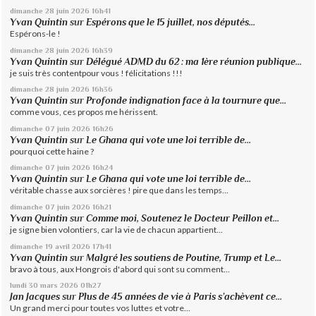
dimanche 28
juin 2026
16h41
Yvan Quintin
sur
Espérons que le 15 juillet, nos députés...
Espérons-le !
dimanche 28
juin 2026
16h39
Yvan Quintin
sur
Délégué ADMD du 62 : ma 1ère réunion publique...
je suis très contentpour vous ! félicitations !!!
dimanche 28
juin 2026
16h36
Yvan Quintin
sur
Profonde indignation face à la tournure que...
comme vous, ces propos me hérissent.
dimanche 07
juin 2026
16h26
Yvan Quintin
sur
Le Ghana qui vote une loi terrible de...
pourquoi cette haine ?
dimanche 07
juin 2026
16h24
Yvan Quintin
sur
Le Ghana qui vote une loi terrible de...
véritable chasse aux sorcières ! pire que dans les temps...
dimanche 07
juin 2026
16h21
Yvan Quintin
sur
Comme moi, Soutenez le Docteur Peillon et...
je signe bien volontiers, car la vie de chacun appartient...
dimanche 19
avril 2026
17h41
Yvan Quintin
sur
Malgré les soutiens de Poutine, Trump et Le...
bravo à tous, aux Hongrois d'abord qui sont su comment...
lundi 30
mars 2026
01h27
Jan Jacques
sur
Plus de 45 années de vie à Paris s’achèvent ce...
Un grand merci pour toutes vos luttes et votre...