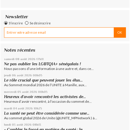
Newsletter
S'inscrire
Se désinscrire
Notes récentes
samedi 08
août 2026
17h11
Ne pas oublier les LGBTQIA+ sénégalais !
Nous passons d’une information à une autre et, dans ce...
jeudi 06
août 2026
00h05
Le rôle crucial que peuvent jouer les élus...
Au Sommet mondial 2026 de l’UNITE à Manille, aux...
mercredi 05
août 2026
00h05
Heureux d’avoir rencontré les activistes de...
Heureux d’avoir rencontré, à l’occasion du sommet de...
mardi 04
août 2026
10h25
La santé ne peut être considérée comme une...
Au sommet global 2026 de Unite (@UNITE_MPNetwork ) à...
lundi 03
août 2026
08h13
« Combler le fossé en matière de santé : le...