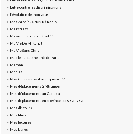
Lutte contre le sida, ELCS, CNS et CRIPS
Lutte contre les discriminations
L'évolution de mon virus
Ma Chronique sur Sud Radio
Ma retraite
Ma vie d'heureux retraité !
Ma Vie De Militant !
Ma Vie Sans Chris
Mairie du 12ème ardt de Paris
Maman
Medias
Mes Chroniques dans Equivok TV
Mes déplacements à l'étranger
Mes déplacements au Canada
Mes déplacements en province et DOM-TOM
Mes discours
Mes films
Mes lectures
Mes Livres