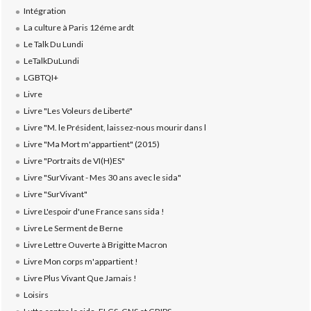
Intégration
La culture à Paris 12éme ardt
Le Talk Du Lundi
LeTalkDuLundi
LGBTQI+
Livre
Livre "Les Voleurs de Liberté"
Livre "M. le Président, laissez-nous mourir dans l
Livre "Ma Mort m'appartient" (2015)
Livre "Portraits de VI(H)ES"
Livre "SurVivant - Mes 30 ans avec le sida"
Livre "SurVivant"
Livre L'espoir d'une France sans sida !
Livre Le Serment de Berne
Livre Lettre Ouverte à Brigitte Macron
Livre Mon corps m'appartient !
Livre Plus Vivant Que Jamais !
Loisirs