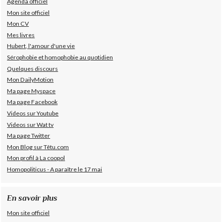
Agenda officiel
Mon site officiel
Mon CV
Mes livres
Hubert, l'amour d'une vie
Sérophobie et homophobie au quotidien
Quelques discours
Mon DailyMotion
Ma page Myspace
Ma page Facebook
Videos sur Youtube
Videos sur Wat tv
Ma page Twitter
Mon Blog sur Têtu.com
Mon profil à La coopol
Homopoliticus - A paraître le 17 mai
En savoir plus
Mon site officiel