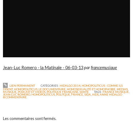
Jean-Luc Romero - la Matinale - 06-03-13
par
francemusique
LIEN PERMANENT
CATÉGORIES :
HIDALGO 2014
,
HOMOPOLITICUS - COMME ILS
DISENT
,
HOMOPOLITICUS, LE DOCUMENTAIRE
,
HOMOSEXUALITÉ ET HOMOPHOBIE
,
MEDIAS
,
MUSIQUE
,
PODCAST ET VIDEOS
,
POLITIQUE FRANÇAISE
,
SANTÉ
TAGS :
FRANCE MUSIQUE
,
JEAN-LUC ROMERO
,
HOMOPOLITICUS
,
POLITQUE
,
FRANCE
,
SIDA
,
AIDS
,
ANNE HIDALGO
0
COMMENTAIRE
Les commentaires sont fermés.