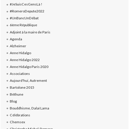
#JeSuisCesGensLà !
#RomeroDepute2022
#UnBancUnDébat
6ème République
Adjoint à la maire de Paris
Agenda
Alzheimer
Anne Hidalgo
Anne Hidalgo 2022
Anne Hidalgo Paris 2020
Associations
Aujourd'hui, Autrement
Bartolone 2015
Béthune
Blog
Bouddhisme, Dalaï Lama
Célébrations
Chemsex
Christophe Michel-Romero