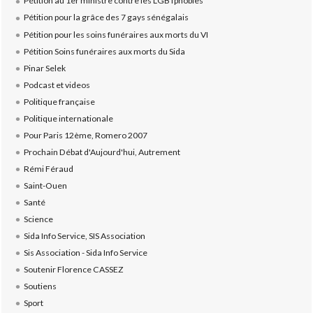
Pétition au 1er ministre contre les LGBTphobies
Pétition pour la grâce des 7 gays sénégalais
Pétition pour les soins funéraires aux morts du VI
Pétition Soins funéraires aux morts du Sida
Pinar Selek
Podcast et videos
Politique française
Politique internationale
Pour Paris 12ème, Romero 2007
Prochain Débat d'Aujourd'hui, Autrement
Rémi Féraud
Saint-Ouen
Santé
Science
Sida Info Service, SIS Association
Sis Association - Sida Info Service
Soutenir Florence CASSEZ
Soutiens
Sport