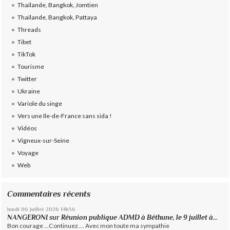
Thaïlande, Bangkok, Jomtien
Thaïlande, Bangkok, Pattaya
Threads
Tibet
TikTok
Tourisme
Twitter
Ukraine
Variole du singe
Vers une Ile-de-France sans sida !
Vidéos
Vigneux-sur-Seine
Voyage
Web
Commentaires récents
lundi 06
juillet 2026
14h56
NANGERONI
sur
Réunion publique ADMD à Béthune, le 9 juillet à...
Bon courage ...Continuez.... Avec mon toute ma sympathie