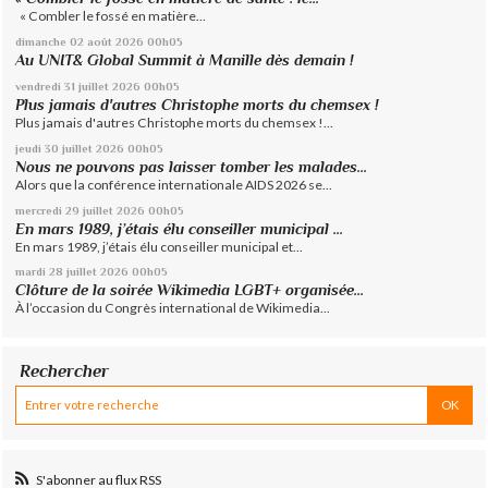
« Combler le fossé en matière...
dimanche 02
août 2026
00h05
Au UNIT& Global Summit à Manille dès demain !
vendredi 31
juillet 2026
00h05
Plus jamais d'autres Christophe morts du chemsex !
Plus jamais d'autres Christophe morts du chemsex !...
jeudi 30
juillet 2026
00h05
Nous ne pouvons pas laisser tomber les malades...
Alors que la conférence internationale AIDS 2026 se...
mercredi 29
juillet 2026
00h05
En mars 1989, j’étais élu conseiller municipal ...
En mars 1989, j’étais élu conseiller municipal et...
mardi 28
juillet 2026
00h05
Clôture de la soirée Wikimedia LGBT+ organisée...
À l’occasion du Congrès international de Wikimedia...
Rechercher
S'abonner au flux RSS