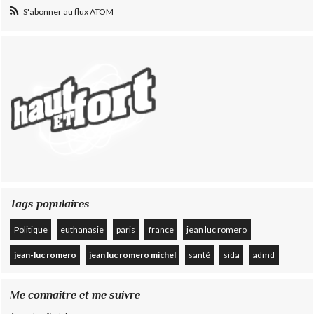
S'abonner au flux ATOM
Tags populaires
Politique
euthanasie
paris
france
jean luc romero
jean-luc romero
jean luc romero michel
santé
sida
admd
Me connaître et me suivre