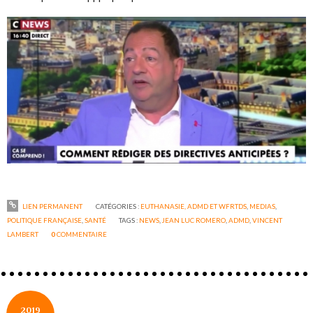
LIEN PERMANENT
CATÉGORIES :
EUTHANASIE, ADMD ET WFRTDS
,
MEDIAS
,
POLITIQUE FRANÇAISE
,
SANTÉ
TAGS :
NEWS
,
JEAN LUC ROMERO
,
ADMD
,
VINCENT
LAMBERT
0
COMMENTAIRE
2019