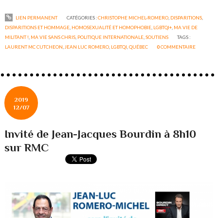
LIEN PERMANENT
CATÉGORIES :
CHRISTOPHE MICHEL-ROMERO
,
DISPARITIONS
,
DISPARITIONS ET HOMMAGE
,
HOMOSEXUALITÉ ET HOMOPHOBIE
,
LGBTQI+
,
MA VIE DE
MILITANT !
,
MA VIE SANS CHRIS
,
POLITIQUE INTERNATIONALE
,
SOUTIENS
TAGS :
LAURENT MC CUTCHEON
,
JEAN LUC ROMERO
,
LGBTQI
,
QUÉBEC
0
COMMENTAIRE
2019
12/07
Invité de Jean-Jacques Bourdin à 8h10
sur RMC