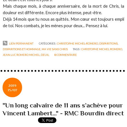
Mais chaque mois, à chaque anniversaire, de la mort de Chris, la
douleur est différente. Encore plus intense, peut-être.
Déjà 14 mois que tu nous as quittés. Mon cœur est toujours empli
de toi. Nos combats, je les mènes pour deux... Pensez à lui.
LIEN PERMANENT
CATÉGORIES :
CHRISTOPHE MICHEL-ROMERO
,
DISPARITIONS
,
DISPARITIONS ET HOMMAGE
,
MA VIE SANS CHRIS
TAGS :
CHRISTOPHE MICHEL ROMERO
,
JEAN LUC ROMERO MICHEL
,
DEUIL
0
COMMENTAIRE
2019
15/07
"Un long calvaire de 11 ans s’achève pour
Vincent Lambert..." - RMC Bourdin direct