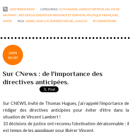
LIEN PERMANENT
CATÉGORIES :
EUTHANASIE, ADMD ET WFRTDS
,
MA VIE DE
MILITANT !
,
MES DÉPLACEMENTS EN PROVINCE ET DOM-TOM
,
POLITIQUE FRANÇAISE
,
SANTÉ
TAGS :
ADMD
,
JEAN LUC ROMERO MICHEL
,
AJACCIO
0
COMMENTAIRE
2019
10/07
Sur CNews : de l'importance des
directives anticipées.
Sur CNEWS, invité de Thomas Hugues, j’ai rappelé l’importance de
rédiger des directives anticipées pour éviter d’être dans la
situation de Vincent Lambert !
33 décisions de justice ont reconnu l’obstination déraisonnable : il
est temps de les apppliquer pour libérer Vincent.