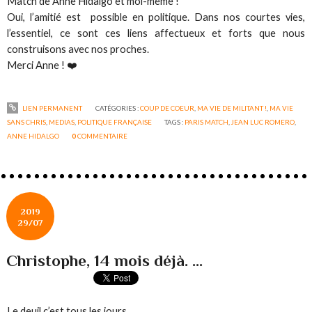
Match de Anne Hidalgo et moi-même !
Oui, l’amitié est possible en politique. Dans nos courtes vies,
l’essentiel, ce sont ces liens affectueux et forts que nous
construisons avec nos proches.
Merci Anne ! ❤️
LIEN PERMANENT
CATÉGORIES :
COUP DE COEUR
,
MA VIE DE MILITANT !
,
MA VIE
SANS CHRIS
,
MEDIAS
,
POLITIQUE FRANÇAISE
TAGS :
PARIS MATCH
,
JEAN LUC ROMERO
,
ANNE HIDALGO
0
COMMENTAIRE
2019
29/07
Christophe, 14 mois déjà. ...
Le deuil c’est tous les jours.