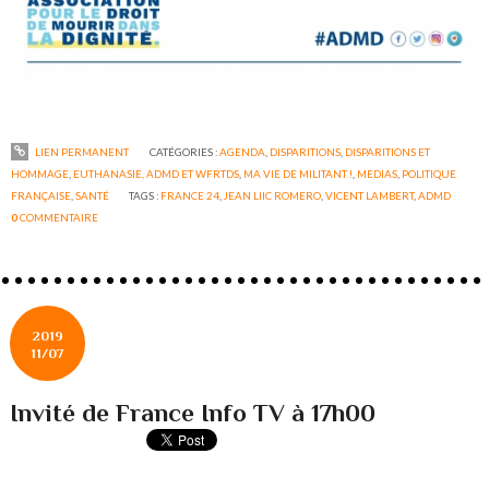
LIEN PERMANENT
CATÉGORIES :
AGENDA
,
DISPARITIONS
,
DISPARITIONS ET
HOMMAGE
,
EUTHANASIE, ADMD ET WFRTDS
,
MA VIE DE MILITANT !
,
MEDIAS
,
POLITIQUE
FRANÇAISE
,
SANTÉ
TAGS :
FRANCE 24
,
JEAN LIIC ROMERO
,
VICENT LAMBERT
,
ADMD
0
COMMENTAIRE
2019
11/07
Invité de France Info TV à 17h00