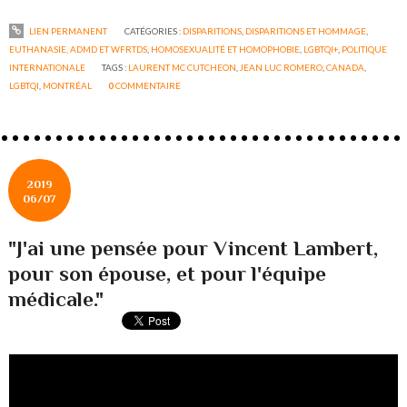
LIEN PERMANENT
CATÉGORIES :
DISPARITIONS
,
DISPARITIONS ET HOMMAGE
,
EUTHANASIE, ADMD ET WFRTDS
,
HOMOSEXUALITÉ ET HOMOPHOBIE
,
LGBTQI+
,
POLITIQUE
INTERNATIONALE
TAGS :
LAURENT MC CUTCHEON
,
JEAN LUC ROMERO
,
CANADA
,
LGBTQI
,
MONTRÉAL
0
COMMENTAIRE
2019
06/07
"J'ai une pensée pour Vincent Lambert,
pour son épouse, et pour l'équipe
médicale."