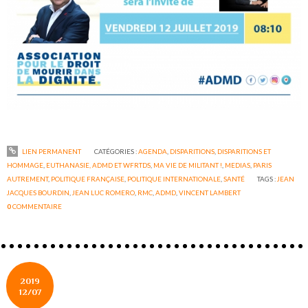
LIEN PERMANENT
CATÉGORIES :
AGENDA
,
DISPARITIONS
,
DISPARITIONS ET
HOMMAGE
,
EUTHANASIE, ADMD ET WFRTDS
,
MA VIE DE MILITANT !
,
MEDIAS
,
PARIS
AUTREMENT
,
POLITIQUE FRANÇAISE
,
POLITIQUE INTERNATIONALE
,
SANTÉ
TAGS :
JEAN
JACQUES BOURDIN
,
JEAN LUC ROMERO
,
RMC
,
ADMD
,
VINCENT LAMBERT
0
COMMENTAIRE
2019
12/07