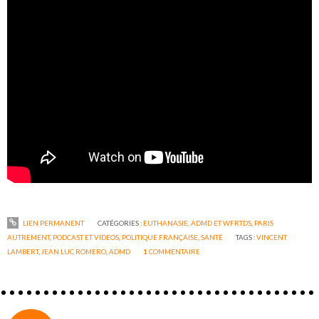
LIEN PERMANENT
CATÉGORIES :
EUTHANASIE, ADMD ET WFRTDS
,
PARIS
AUTREMENT
,
PODCAST ET VIDEOS
,
POLITIQUE FRANÇAISE
,
SANTÉ
TAGS :
VINCENT
LAMBERT
,
JEAN LUC ROMERO
,
ADMD
1
COMMENTAIRE