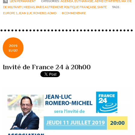
LIEN PERMANENT
CATÉGORIES :
AGENDA
,
EUTHANASIE, ADMD ET WFRTDS
,
MA VIE
DE MILITANT !
,
MEDIAS
,
PARIS AUTREMENT
,
POLITIQUE FRANÇAISE
,
SANTÉ
TAGS :
EUROPE 1
,
JEAN LUC ROMERO
,
ADMD
0
COMMENTAIRE
2019
11/07
Invité de France 24 à 20h00