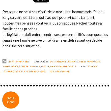
Personne ne peut se réjouit de la mort d'un homme mais c'est un
long calvaire de 11 ans qui s’achève pour Vincent Lambert.
Toutes mes pensées vont vers lui, son épouse Rachel, toute sa
famille et ses proches.
Le législateur doit enfin prendre ses responsabilités pour que, plus
jamais une famille ne vive un tel drame en définissant qui décide
dans une telle situation.
LIEN PERMANENT
CATÉGORIES :
DISPARITIONS
,
DISPARITIONS ET HOMMAGE
,
EUTHANASIE, ADMD ET WFRTDS
,
POLITIQUE FRANÇAISE
,
SANTÉ
TAGS :
VINCENT
LAMBERT
,
JEAN LUC ROMERO
,
ADMD
0
COMMENTAIRE
2019
11/07