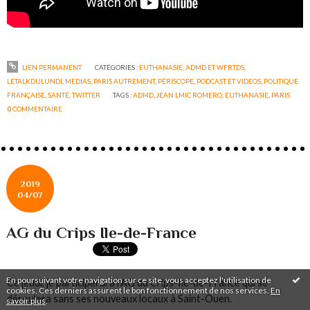
LIEN PERMANENT
CATÉGORIES :
EUTHANASIE, ADMD ET WFRTDS
,
LETALKDULUNDI
,
MEDIAS
,
PARIS AUTREMENT
,
PÉRISCOPE
,
PODCAST ET VIDEOS
,
POLITIQUE
FRANÇAISE
,
SANTÉ
,
TWITTER
TAGS :
ADMD
,
JEAN LMIC ROMERO
,
EUTHANASIE
,
PARIS
0
COMMENTAIRE
2019
04/07
AG du Crips Ile-de-France
En poursuivant votre navigation sur ce site, vous acceptez l'utilisation de
Ce jeudi, je participerai à l'AG du Crips-Ile-de-France qui se
cookies. Ces derniers assurent le bon fonctionnement de nos services.
En
déroulera sans ses nouveaux locaux à Saint-Ouen.
savoir plus
.