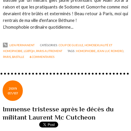
Bastille par un militant gilet jaune prétendant que Alain Soral a
raison et que les pratiquants de Sodome et Gomorrhe comme moi
devraient être brûlés et exterminés ! Beau retour à Paris, moi qui
rentrais de ma ville d'enfance Béthune !
L’homophobie ordinaire quotidienne...
LIEN PERMANENT
CATÉGORIES :
COUP DE GUEULE
,
HOMOSEXUALITÉ ET
HOMOPHOBIE
,
LGBTQI+
,
PARIS AUTREMENT
TAGS :
HOMOPHOBIE
,
JEAN LUC ROMERO
,
PARIS
,
BASTILLE
6
COMMENTAIRES
2019
07/07
Immense tristesse après le décès du
militant Laurent Mc Cutcheon