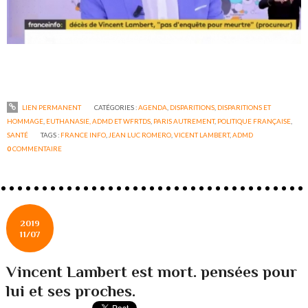
LIEN PERMANENT
CATÉGORIES :
AGENDA
,
DISPARITIONS
,
DISPARITIONS ET
HOMMAGE
,
EUTHANASIE, ADMD ET WFRTDS
,
PARIS AUTREMENT
,
POLITIQUE FRANÇAISE
,
SANTÉ
TAGS :
FRANCE INFO
,
JEAN LUC ROMERO
,
VICENT LAMBERT
,
ADMD
0
COMMENTAIRE
2019
11/07
Vincent Lambert est mort. pensées pour
lui et ses proches.