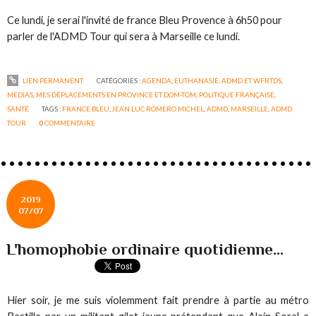
Ce lundi, je serai l'invité de france Bleu Provence à 6h50 pour
parler de l'ADMD Tour qui sera à Marseille ce lundi.
LIEN PERMANENT
CATÉGORIES :
AGENDA
,
EUTHANASIE, ADMD ET WFRTDS
,
MEDIAS
,
MES DÉPLACEMENTS EN PROVINCE ET DOM-TOM
,
POLITIQUE FRANÇAISE
,
SANTÉ
TAGS :
FRANCE BLEU
,
JEAN LUC ROMERO MICHEL
,
ADMD
,
MARSEILLE
,
ADMD
TOUR
0
COMMENTAIRE
2019
07/07
L'homophobie ordinaire quotidienne...
Hier soir, je me suis violemment fait prendre à partie au métro