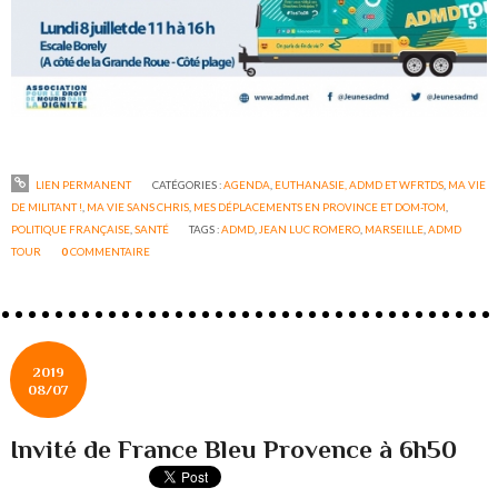
LIEN PERMANENT
CATÉGORIES :
AGENDA
,
EUTHANASIE, ADMD ET WFRTDS
,
MA VIE
DE MILITANT !
,
MA VIE SANS CHRIS
,
MES DÉPLACEMENTS EN PROVINCE ET DOM-TOM
,
POLITIQUE FRANÇAISE
,
SANTÉ
TAGS :
ADMD
,
JEAN LUC ROMERO
,
MARSEILLE
,
ADMD
TOUR
0
COMMENTAIRE
2019
08/07
Invité de France Bleu Provence à 6h50