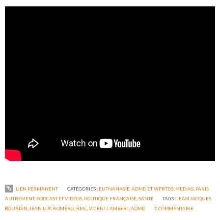
LIEN PERMANENT
CATÉGORIES :
EUTHANASIE, ADMD ET WFRTDS
,
MEDIAS
,
PARIS
AUTREMENT
,
PODCAST ET VIDEOS
,
POLITIQUE FRANÇAISE
,
SANTÉ
TAGS :
JEAN JACQUES
BOURDIN
,
JEAN LUC ROMERO
,
RMC
,
VICENT LAMBERT
,
ADMD
1
COMMENTAIRE