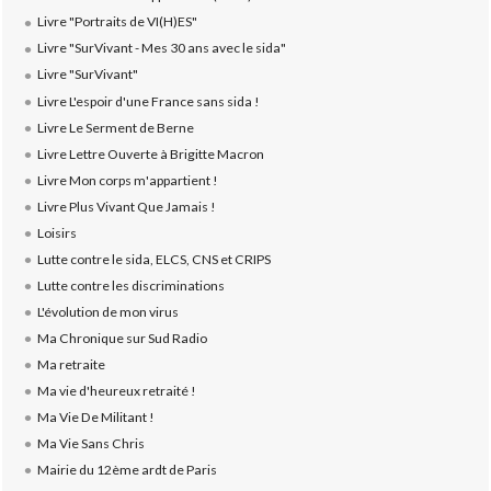
Livre "Portraits de VI(H)ES"
Livre "SurVivant - Mes 30 ans avec le sida"
Livre "SurVivant"
Livre L'espoir d'une France sans sida !
Livre Le Serment de Berne
Livre Lettre Ouverte à Brigitte Macron
Livre Mon corps m'appartient !
Livre Plus Vivant Que Jamais !
Loisirs
Lutte contre le sida, ELCS, CNS et CRIPS
Lutte contre les discriminations
L'évolution de mon virus
Ma Chronique sur Sud Radio
Ma retraite
Ma vie d'heureux retraité !
Ma Vie De Militant !
Ma Vie Sans Chris
Mairie du 12ème ardt de Paris