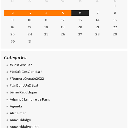
1
2
3
4
5
6
7
8
9
10
11
12
13
14
15
16
17
18
19
20
21
22
23
24
25
26
27
28
29
30
31
Catégories
#CesGensLà !
#JeSuisCesGensLà !
#RomeroDepute2022
#UnBancUnDébat
6ème République
Adjoint à la maire de Paris
Agenda
Alzheimer
Anne Hidalgo
Anne Hidalgo 2022