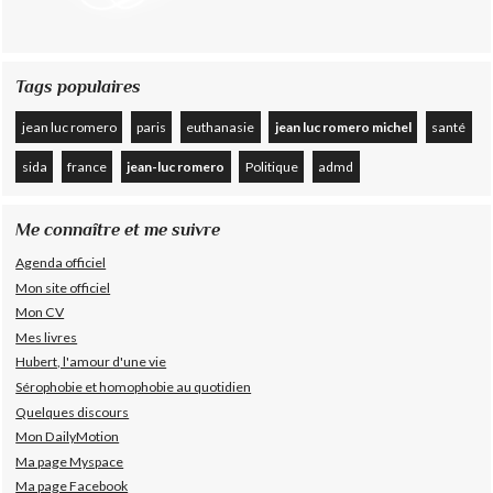
Tags populaires
jean luc romero
paris
euthanasie
jean luc romero michel
santé
sida
france
jean-luc romero
Politique
admd
Me connaître et me suivre
Agenda officiel
Mon site officiel
Mon CV
Mes livres
Hubert, l'amour d'une vie
Sérophobie et homophobie au quotidien
Quelques discours
Mon DailyMotion
Ma page Myspace
Ma page Facebook