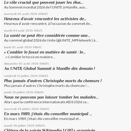
Le rôle crucial que peuvent jouer les élus...
Au Sommet mondial 2026 de l’UNITE à Manille, aux...
mercredi 05
août 2026
00h05
Heureux d’avoir rencontré les activistes de...
Heureux d’avoir rencontré, à l’occasion du sommet de...
mardi 04
août 2026
10h25
La santé ne peut être considérée comme une...
Au sommet global 2026 de Unite (@UNITE_MPNetwork ) à...
lundi 03
août 2026
08h13
« Combler le fossé en matière de santé : le...
« Combler le fossé en matière...
dimanche 02
août 2026
00h05
Au UNIT& Global Summit à Manille dès demain !
vendredi 31
juillet 2026
00h05
Plus jamais d'autres Christophe morts du chemsex !
Plus jamais d'autres Christophe morts du chemsex !...
jeudi 30
juillet 2026
00h05
Nous ne pouvons pas laisser tomber les malades...
Alors que la conférence internationale AIDS 2026 se...
mercredi 29
juillet 2026
00h05
En mars 1989, j’étais élu conseiller municipal ...
En mars 1989, j’étais élu conseiller municipal et...
mardi 28
juillet 2026
00h05
Clôture de la soirée Wikimedia LGBT+ organisée...