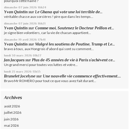
pourquoi cette haine ?
dimanche 07
juin 2026
16h24
Yvan Quintin
sur
Le Ghana qui vote une loi terrible de...
véritable chasse aux sorcières ! pire que dans les temps...
dimanche 07
juin 2026
16h21
Yvan Quintin
sur
Comme moi, Soutenez le Docteur Peillon et...
je signe bien volontiers, car la vie de chacun appartient...
dimanche 19
avril 2026
17h41
Yvan Quintin
sur
Malgré les soutiens de Poutine, Trump et Le...
bravo à tous, aux Hongrois d'abord qui sont su comment...
lundi 30
mars 2026
01h27
Jan Jacques
sur
Plus de 45 années de vie à Paris s’achèvent ce...
Un grand merci pour toutes vos luttes et votre...
lundi 23
mars 2026
13h35
Brunelet Jocelyne
sur
Une nouvelle vie commence effectivement....
Bravo Mr ROMERO pour tout ce que vous avez fait durant...
Archives
août 2026
juillet 2026
juin 2026
mai 2026