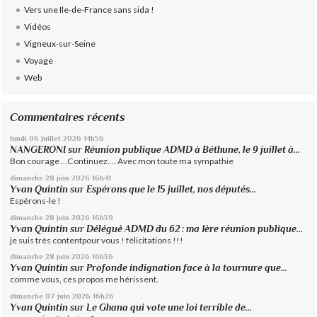
Vers une Ile-de-France sans sida !
Vidéos
Vigneux-sur-Seine
Voyage
Web
Commentaires récents
lundi 06
juillet 2026
14h56
NANGERONI
sur
Réunion publique ADMD à Béthune, le 9 juillet à...
Bon courage ...Continuez.... Avec mon toute ma sympathie
dimanche 28
juin 2026
16h41
Yvan Quintin
sur
Espérons que le 15 juillet, nos députés...
Espérons-le !
dimanche 28
juin 2026
16h39
Yvan Quintin
sur
Délégué ADMD du 62 : ma 1ère réunion publique...
je suis très contentpour vous ! félicitations !!!
dimanche 28
juin 2026
16h36
Yvan Quintin
sur
Profonde indignation face à la tournure que...
comme vous, ces propos me hérissent.
dimanche 07
juin 2026
16h26
Yvan Quintin
sur
Le Ghana qui vote une loi terrible de...