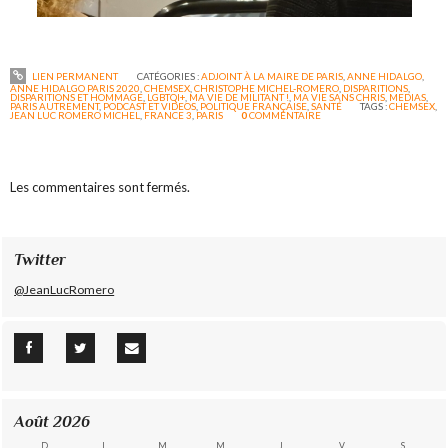
LIEN PERMANENT
CATÉGORIES :
ADJOINT À LA MAIRE DE PARIS
,
ANNE HIDALGO
,
ANNE HIDALGO PARIS 2020
,
CHEMSEX
,
CHRISTOPHE MICHEL-ROMERO
,
DISPARITIONS
,
DISPARITIONS ET HOMMAGE
,
LGBTQI+
,
MA VIE DE MILITANT !
,
MA VIE SANS CHRIS
,
MEDIAS
,
PARIS AUTREMENT
,
PODCAST ET VIDEOS
,
POLITIQUE FRANÇAISE
,
SANTÉ
TAGS :
CHEMSEX
,
JEAN LUC ROMERO MICHEL
,
FRANCE 3
,
PARIS
0
COMMENTAIRE
Les commentaires sont fermés.
Twitter
@JeanLucRomero
Août 2026
D
L
M
M
J
V
S