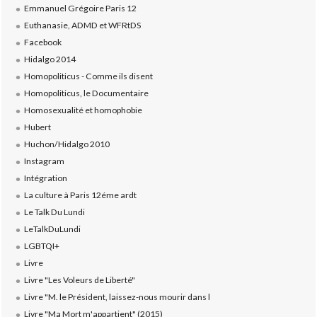
Emmanuel Grégoire Paris 12
Euthanasie, ADMD et WFRtDS
Facebook
Hidalgo 2014
Homopoliticus - Comme ils disent
Homopoliticus, le Documentaire
Homosexualité et homophobie
Hubert
Huchon/Hidalgo 2010
Instagram
Intégration
La culture à Paris 12éme ardt
Le Talk Du Lundi
LeTalkDuLundi
LGBTQI+
Livre
Livre "Les Voleurs de Liberté"
Livre "M. le Président, laissez-nous mourir dans l
Livre "Ma Mort m'appartient" (2015)