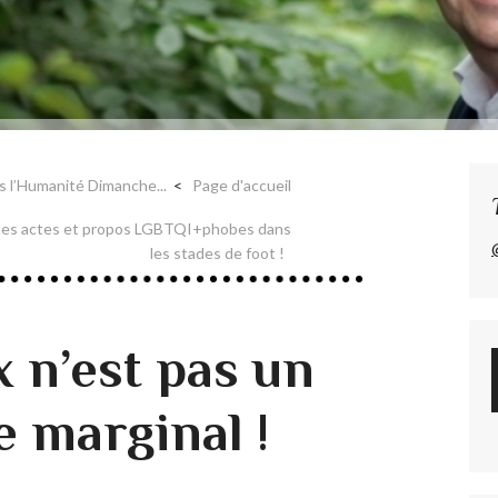
 l’Humanité Dimanche...
Page d'accueil
r les actes et propos LGBTQI+phobes dans
les stades de foot !
 n’est pas un
 marginal !