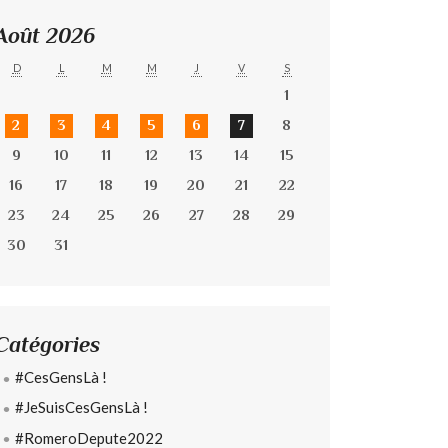
Août 2026
D
L
M
M
J
V
S
1
2
3
4
5
6
7
8
9
10
11
12
13
14
15
16
17
18
19
20
21
22
23
24
25
26
27
28
29
30
31
Catégories
#CesGensLà !
#JeSuisCesGensLà !
#RomeroDepute2022