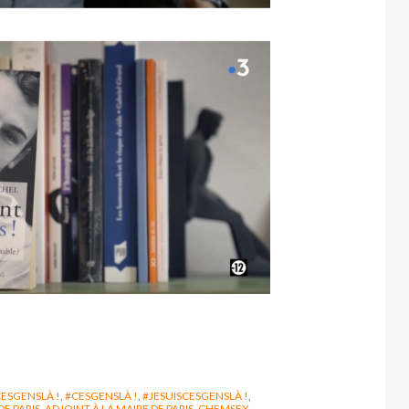
ESGENSLÀ !
,
#CESGENSLÀ !
,
#JESUISCESGENSLÀ !
,
DE PARIS
,
ADJOINT À LA MAIRE DE PARIS
,
CHEMSEX
,