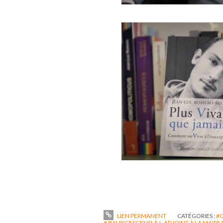
LIEN PERMANENT
CATÉGORIES :
#C
#JESUISCESGENSLÀ !
,
ADJOINT À LA MAIRE 