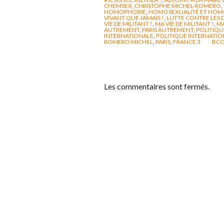
CHEMSEX
,
CHRISTOPHE MICHEL-ROMERO
,
HOMOPHOBIE
,
HOMOSEXUALITÉ ET HOM
VIVANT QUE JAMAIS !
,
LUTTE CONTRE LES 
VIE DE MILITANT !
,
MA VIE DE MILITANT !
,
MA
AUTREMENT
,
PARIS AUTREMENT
,
POLITIQU
INTERNATIONALE
,
POLITIQUE INTERNATIO
ROMERO MICHEL
,
PARIS
,
FRANCE 3
0
CO
Les commentaires sont fermés.