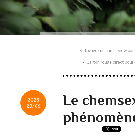
Retrouvez mon interview dans
Carton rouge direct pou
Le chemsex
2023
26/09
phénomène