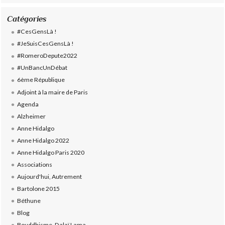
Catégories
#CesGensLà !
#JeSuisCesGensLà !
#RomeroDepute2022
#UnBancUnDébat
6ème République
Adjoint à la maire de Paris
Agenda
Alzheimer
Anne Hidalgo
Anne Hidalgo 2022
Anne Hidalgo Paris 2020
Associations
Aujourd'hui, Autrement
Bartolone 2015
Béthune
Blog
Bouddhisme, Dalaï Lama