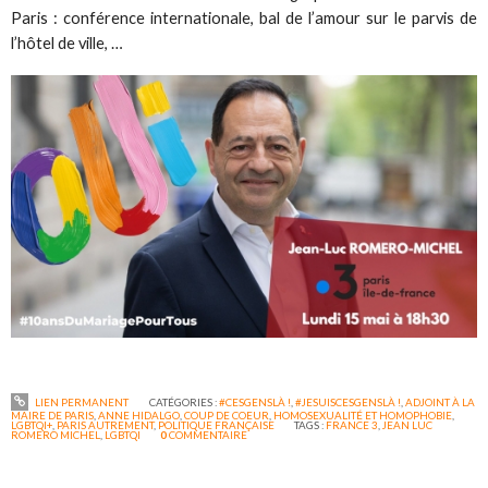
Paris : conférence internationale, bal de l’amour sur le parvis de
l’hôtel de ville, …
LIEN PERMANENT
CATÉGORIES :
#CESGENSLÀ !
,
#JESUISCESGENSLÀ !
,
ADJOINT À LA
MAIRE DE PARIS
,
ANNE HIDALGO
,
COUP DE COEUR
,
HOMOSEXUALITÉ ET HOMOPHOBIE
,
LGBTQI+
,
PARIS AUTREMENT
,
POLITIQUE FRANÇAISE
TAGS :
FRANCE 3
,
JEAN LUC
ROMERO MICHEL
,
LGBTQI
0
COMMENTAIRE