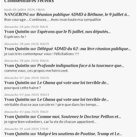
Commentaires récents
lundi 06
juillet 2026
14h56
NANGERONI
sur
Réunion publique ADMD à Béthune, le 9 juillet à...
Bon courage ...Continuez.... Avec mon toute ma sympathie
dimanche 28
juin 2026
16h41
Yvan Quintin
sur
Espérons que le 15 juillet, nos députés...
Espérons-le !
dimanche 28
juin 2026
16h39
Yvan Quintin
sur
Délégué ADMD du 62 : ma 1ère réunion publique...
je suis très contentpour vous ! félicitations !!!
dimanche 28
juin 2026
16h36
Yvan Quintin
sur
Profonde indignation face à la tournure que...
comme vous, ces propos me hérissent.
dimanche 07
juin 2026
16h26
Yvan Quintin
sur
Le Ghana qui vote une loi terrible de...
pourquoi cette haine ?
dimanche 07
juin 2026
16h24
Yvan Quintin
sur
Le Ghana qui vote une loi terrible de...
véritable chasse aux sorcières ! pire que dans les temps...
dimanche 07
juin 2026
16h21
Yvan Quintin
sur
Comme moi, Soutenez le Docteur Peillon et...
je signe bien volontiers, car la vie de chacun appartient...
dimanche 19
avril 2026
17h41
Yvan Quintin
sur
Malgré les soutiens de Poutine, Trump et Le...