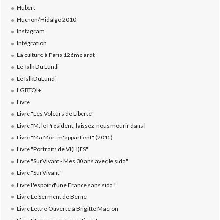
Hubert
Huchon/Hidalgo 2010
Instagram
Intégration
La culture à Paris 12éme ardt
Le Talk Du Lundi
LeTalkDuLundi
LGBTQI+
Livre
Livre "Les Voleurs de Liberté"
Livre "M. le Président, laissez-nous mourir dans l
Livre "Ma Mort m'appartient" (2015)
Livre "Portraits de VI(H)ES"
Livre "SurVivant - Mes 30 ans avec le sida"
Livre "SurVivant"
Livre L'espoir d'une France sans sida !
Livre Le Serment de Berne
Livre Lettre Ouverte à Brigitte Macron