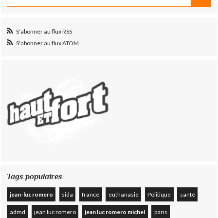
S'abonner au flux RSS
S'abonner au flux ATOM
Tags populaires
jean-luc romero
sida
france
euthanasie
Politique
santé
admd
jean luc romero
jean luc romero michel
paris