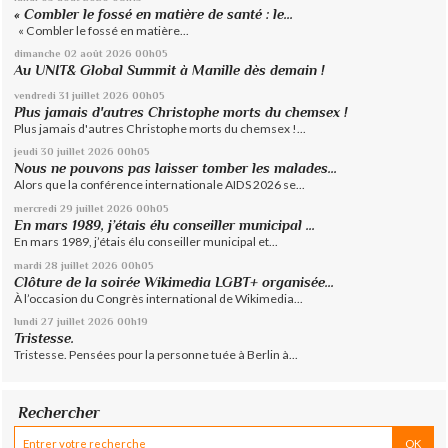
« Combler le fossé en matière de santé : le...
« Combler le fossé en matière...
dimanche 02
août 2026
00h05
Au UNIT& Global Summit à Manille dès demain !
vendredi 31
juillet 2026
00h05
Plus jamais d'autres Christophe morts du chemsex !
Plus jamais d'autres Christophe morts du chemsex !...
jeudi 30
juillet 2026
00h05
Nous ne pouvons pas laisser tomber les malades...
Alors que la conférence internationale AIDS 2026 se...
mercredi 29
juillet 2026
00h05
En mars 1989, j’étais élu conseiller municipal ...
En mars 1989, j’étais élu conseiller municipal et...
mardi 28
juillet 2026
00h05
Clôture de la soirée Wikimedia LGBT+ organisée...
À l’occasion du Congrès international de Wikimedia...
lundi 27
juillet 2026
00h19
Tristesse.
Tristesse. Pensées pour la personne tuée à Berlin à...
Rechercher