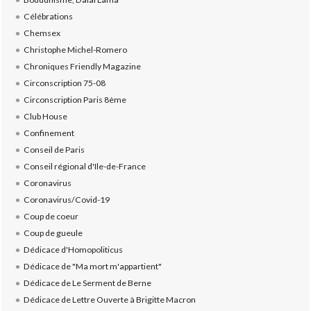
Célébrations
Chemsex
Christophe Michel-Romero
Chroniques Friendly Magazine
Circonscription 75-08
Circonscription Paris 8ème
Club House
Confinement
Conseil de Paris
Conseil régional d'Ile-de-France
Coronavirus
Coronavirus/Covid-19
Coup de coeur
Coup de gueule
Dédicace d'Homopoliticus
Dédicace de "Ma mort m'appartient"
Dédicace de Le Serment de Berne
Dédicace de Lettre Ouverte à Brigitte Macron