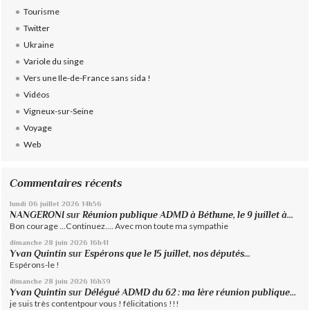
Tourisme
Twitter
Ukraine
Variole du singe
Vers une Ile-de-France sans sida !
Vidéos
Vigneux-sur-Seine
Voyage
Web
Commentaires récents
lundi 06
juillet 2026
14h56
NANGERONI
sur
Réunion publique ADMD à Béthune, le 9 juillet à...
Bon courage ...Continuez.... Avec mon toute ma sympathie
dimanche 28
juin 2026
16h41
Yvan Quintin
sur
Espérons que le 15 juillet, nos députés...
Espérons-le !
dimanche 28
juin 2026
16h39
Yvan Quintin
sur
Délégué ADMD du 62 : ma 1ère réunion publique...
je suis très contentpour vous ! félicitations !!!