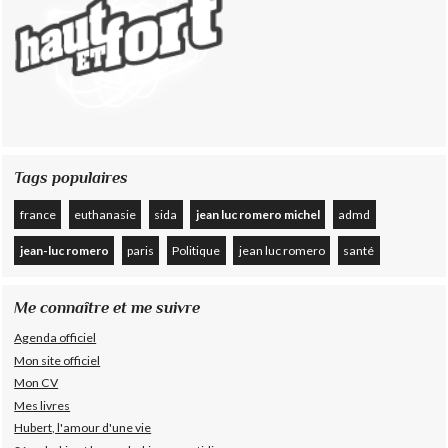
Tags populaires
france
euthanasie
sida
jean luc romero michel
admd
jean-luc romero
paris
Politique
jean luc romero
santé
Me connaître et me suivre
Agenda officiel
Mon site officiel
Mon CV
Mes livres
Hubert, l'amour d'une vie