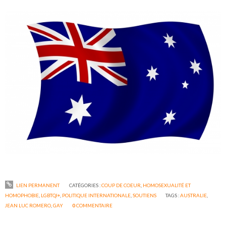
LIEN PERMANENT
CATÉGORIES :
COUP DE COEUR
,
HOMOSEXUALITÉ ET
HOMOPHOBIE
,
LGBTQI+
,
POLITIQUE INTERNATIONALE
,
SOUTIENS
TAGS :
AUSTRALIE
,
JEAN LUC ROMERO
,
GAY
0
COMMENTAIRE