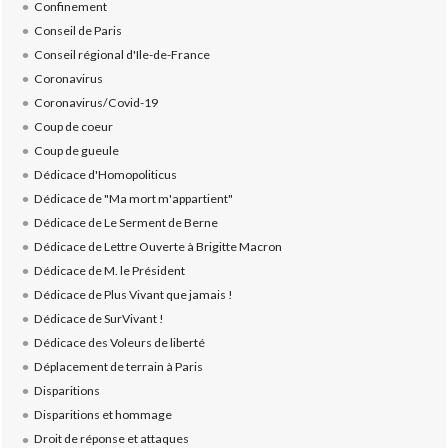
Confinement
Conseil de Paris
Conseil régional d'Ile-de-France
Coronavirus
Coronavirus/Covid-19
Coup de coeur
Coup de gueule
Dédicace d'Homopoliticus
Dédicace de "Ma mort m'appartient"
Dédicace de Le Serment de Berne
Dédicace de Lettre Ouverte à Brigitte Macron
Dédicace de M. le Président
Dédicace de Plus Vivant que jamais !
Dédicace de SurVivant !
Dédicace des Voleurs de liberté
Déplacement de terrain à Paris
Disparitions
Disparitions et hommage
Droit de réponse et attaques