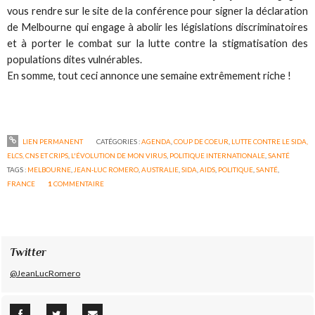
vous rendre sur le site de la conférence pour signer la déclaration
de Melbourne qui engage à abolir les législations discriminatoires
et à porter le combat sur la lutte contre la stigmatisation des
populations dites vulnérables.
En somme, tout ceci annonce une semaine extrêmement riche !
LIEN PERMANENT
CATÉGORIES :
AGENDA
,
COUP DE COEUR
,
LUTTE CONTRE LE SIDA,
ELCS, CNS ET CRIPS
,
L'ÉVOLUTION DE MON VIRUS
,
POLITIQUE INTERNATIONALE
,
SANTÉ
TAGS :
MELBOURNE
,
JEAN-LUC ROMERO
,
AUSTRALIE
,
SIDA
,
AIDS
,
POLITIQUE
,
SANTÉ
,
FRANCE
1
COMMENTAIRE
Twitter
@JeanLucRomero