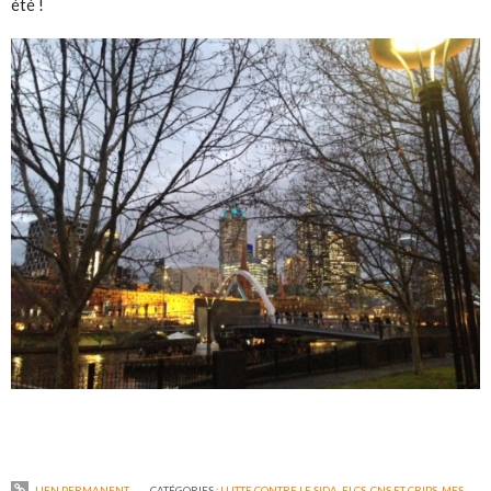
été !
LIEN PERMANENT
CATÉGORIES :
LUTTE CONTRE LE SIDA, ELCS, CNS ET CRIPS
,
MES