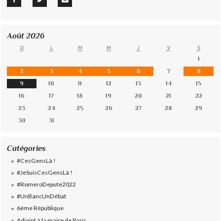
Août 2026
D
L
M
M
J
V
S
1
2
3
4
5
6
7
8
9
10
11
12
13
14
15
16
17
18
19
20
21
22
23
24
25
26
27
28
29
30
31
Catégories
#CesGensLà !
#JeSuisCesGensLà !
#RomeroDepute2022
#UnBancUnDébat
6ème République
Adjoint à la maire de Paris