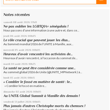
Notes récentes
samedi 08
août 2026
17h11
Ne pas oublier les LGBTQIA+ sénégalais !
Nous passons d’une information à une autre et, dans ce...
jeudi 06
août 2026
00h05
Le rôle crucial que peuvent jouer les élus...
Au Sommet mondial 2026 de l’UNITE à Manille, aux...
mercredi 05
août 2026
00h05
Heureux d’avoir rencontré les activistes de...
Heureux d’avoir rencontré, à l’occasion du sommet de...
mardi 04
août 2026
10h25
La santé ne peut être considérée comme une...
Au sommet global 2026 de Unite (@UNITE_MPNetwork ) à...
lundi 03
août 2026
08h13
« Combler le fossé en matière de santé : le...
« Combler le fossé en matière...
dimanche 02
août 2026
00h05
Au UNIT& Global Summit à Manille dès demain !
vendredi 31
juillet 2026
00h05
Plus jamais d'autres Christophe morts du chemsex !
Plus jamais d'autres Christophe morts du chemsex !...