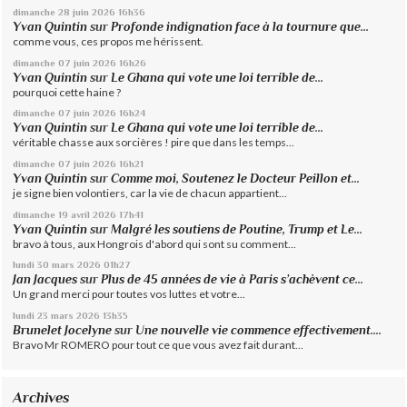
dimanche 28
juin 2026
16h36
Yvan Quintin
sur
Profonde indignation face à la tournure que...
comme vous, ces propos me hérissent.
dimanche 07
juin 2026
16h26
Yvan Quintin
sur
Le Ghana qui vote une loi terrible de...
pourquoi cette haine ?
dimanche 07
juin 2026
16h24
Yvan Quintin
sur
Le Ghana qui vote une loi terrible de...
véritable chasse aux sorcières ! pire que dans les temps...
dimanche 07
juin 2026
16h21
Yvan Quintin
sur
Comme moi, Soutenez le Docteur Peillon et...
je signe bien volontiers, car la vie de chacun appartient...
dimanche 19
avril 2026
17h41
Yvan Quintin
sur
Malgré les soutiens de Poutine, Trump et Le...
bravo à tous, aux Hongrois d'abord qui sont su comment...
lundi 30
mars 2026
01h27
Jan Jacques
sur
Plus de 45 années de vie à Paris s’achèvent ce...
Un grand merci pour toutes vos luttes et votre...
lundi 23
mars 2026
13h35
Brunelet Jocelyne
sur
Une nouvelle vie commence effectivement....
Bravo Mr ROMERO pour tout ce que vous avez fait durant...
Archives