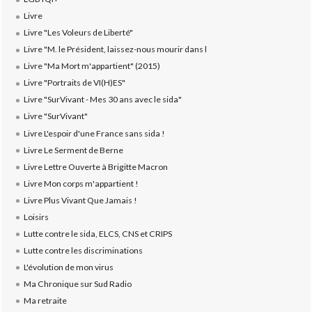
Livre
Livre "Les Voleurs de Liberté"
Livre "M. le Président, laissez-nous mourir dans l
Livre "Ma Mort m'appartient" (2015)
Livre "Portraits de VI(H)ES"
Livre "SurVivant - Mes 30 ans avec le sida"
Livre "SurVivant"
Livre L'espoir d'une France sans sida !
Livre Le Serment de Berne
Livre Lettre Ouverte à Brigitte Macron
Livre Mon corps m'appartient !
Livre Plus Vivant Que Jamais !
Loisirs
Lutte contre le sida, ELCS, CNS et CRIPS
Lutte contre les discriminations
L'évolution de mon virus
Ma Chronique sur Sud Radio
Ma retraite