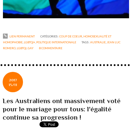
LIEN PERMANENT
CATÉGORIES :
COUP DE COEUR
,
HOMOSEXUALITÉ ET
HOMOPHOBIE
,
LGBTQI+
,
POLITIQUE INTERNATIONALE
TAGS :
AUSTRALIE
,
JEAN LUC
ROMERO
,
LGBTQI
,
GAY
0
COMMENTAIRE
2017
15/11
Les Australiens ont massivement voté
pour le mariage pour tous: l'égalité
continue sa progression !