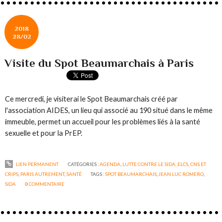
2018
28/02
Visite du Spot Beaumarchais à Paris
Ce mercredi, je visiterai le Spot Beaumarchais créé par
l'association AIDES, un lieu qui associé au 190 situé dans le même
immeuble, permet un accueil pour les problèmes liés à la santé
sexuelle et pour la PrEP.
LIEN PERMANENT
CATÉGORIES :
AGENDA
,
LUTTE CONTRE LE SIDA, ELCS, CNS ET
CRIPS
,
PARIS AUTREMENT
,
SANTÉ
TAGS :
SPOT BEAUMARCHAIS
,
JEAN LUC ROMERO
,
SIDA
0
COMMENTAIRE