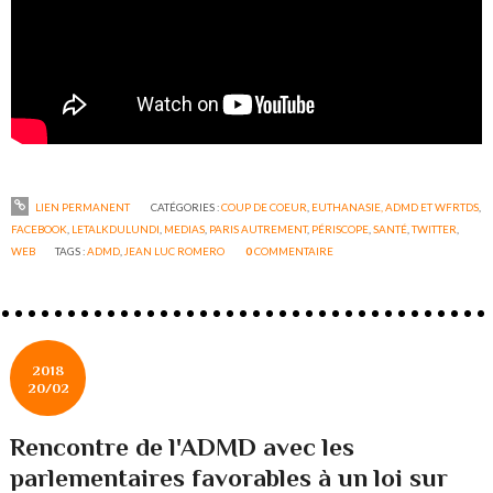
LIEN PERMANENT
CATÉGORIES :
COUP DE COEUR
,
EUTHANASIE, ADMD ET WFRTDS
,
FACEBOOK
,
LETALKDULUNDI
,
MEDIAS
,
PARIS AUTREMENT
,
PÉRISCOPE
,
SANTÉ
,
TWITTER
,
WEB
TAGS :
ADMD
,
JEAN LUC ROMERO
0
COMMENTAIRE
2018
20/02
Rencontre de l'ADMD avec les
parlementaires favorables à un loi sur