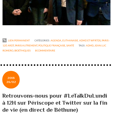
LIEN PERMANENT
CATÉGORIES :
AGENDA
,
EUTHANASIE, ADMD ET WFRTDS
,
PARIS -
12È ARDT
,
PARIS AUTREMENT
,
POLITIQUE FRANÇAISE
,
SANTÉ
TAGS :
ADMD
,
JEAN LUC
ROMERO
,
BIOÉTHIQUES
0
COMMENTAIRE
2018
26/02
Retrouvons-nous pour #LeTalkDuLundi
à 12H sur Périscope et Twitter sur la fin
de vie (en direct de Béthune)