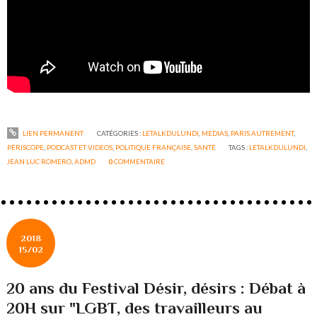
LIEN PERMANENT
CATÉGORIES :
LETALKDULUNDI
,
MEDIAS
,
PARIS AUTREMENT
,
PÉRISCOPE
,
PODCAST ET VIDEOS
,
POLITIQUE FRANÇAISE
,
SANTÉ
TAGS :
LETALKDULUNDI
,
JEAN LUC ROMERO
,
ADMD
0
COMMENTAIRE
2018
15/02
20 ans du Festival Désir, désirs : Débat à
20H sur "LGBT, des travailleurs au