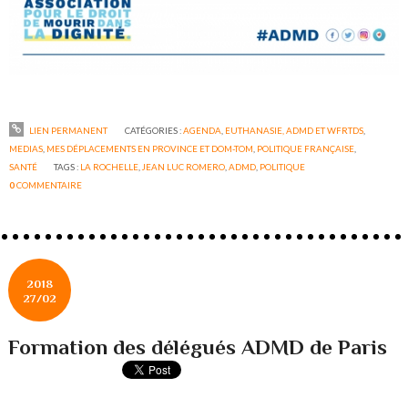
LIEN PERMANENT
CATÉGORIES :
AGENDA
,
EUTHANASIE, ADMD ET WFRTDS
,
MEDIAS
,
MES DÉPLACEMENTS EN PROVINCE ET DOM-TOM
,
POLITIQUE FRANÇAISE
,
SANTÉ
TAGS :
LA ROCHELLE
,
JEAN LUC ROMERO
,
ADMD
,
POLITIQUE
0
COMMENTAIRE
2018
27/02
Formation des délégués ADMD de Paris