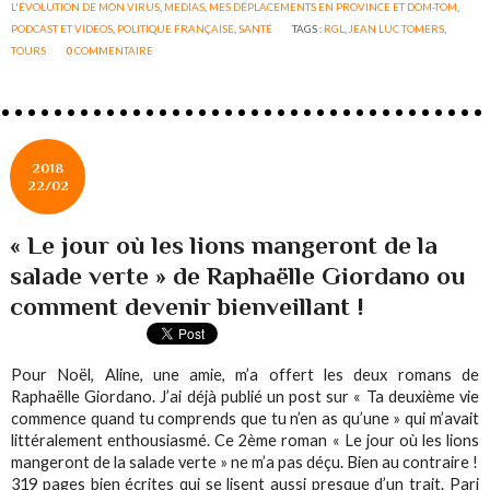
L'ÉVOLUTION DE MON VIRUS
,
MEDIAS
,
MES DÉPLACEMENTS EN PROVINCE ET DOM-TOM
,
PODCAST ET VIDEOS
,
POLITIQUE FRANÇAISE
,
SANTÉ
TAGS :
RGL
,
JEAN LUC TOMERS
,
TOURS
0
COMMENTAIRE
2018
22/02
« Le jour où les lions mangeront de la
salade verte » de Raphaëlle Giordano ou
comment devenir bienveillant !
Pour Noël, Aline, une amie, m’a offert les deux romans de
Raphaëlle Giordano. J’ai déjà publié un post sur « Ta deuxième vie
commence quand tu comprends que tu n’en as qu’une » qui m’avait
littéralement enthousiasmé. Ce 2ème roman « Le jour où les lions
mangeront de la salade verte » ne m’a pas déçu. Bien au contraire !
319 pages bien écrites qui se lisent aussi presque d’un trait. Pari