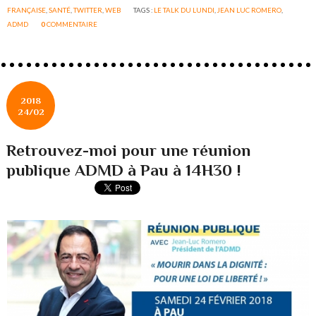
FRANÇAISE
,
SANTÉ
,
TWITTER
,
WEB
TAGS :
LE TALK DU LUNDI
,
JEAN LUC ROMERO
,
ADMD
0
COMMENTAIRE
2018
24/02
Retrouvez-moi pour une réunion
publique ADMD à Pau à 14H30 !