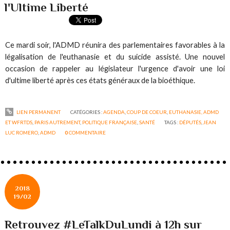
l'Ultime Liberté
Ce mardi soir, l'ADMD réunira des parlementaires favorables à la
légalisation de l'euthanasie et du suicide assisté. Une nouvel
occasion de rappeler au législateur l'urgence d'avoir une loi
d'ultime liberté après ces états généraux de la bioéthique.
LIEN PERMANENT
CATÉGORIES :
AGENDA
,
COUP DE COEUR
,
EUTHANASIE, ADMD
ET WFRTDS
,
PARIS AUTREMENT
,
POLITIQUE FRANÇAISE
,
SANTÉ
TAGS :
DÉPUTÉS
,
JEAN
LUC ROMERO
,
ADMD
0
COMMENTAIRE
2018
19/02
Retrouvez #LeTalkDuLundi à 12h sur