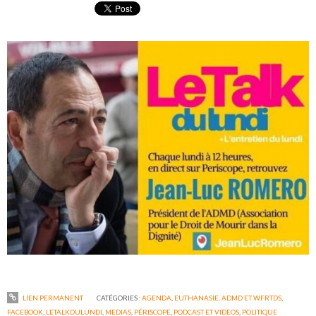
LIEN PERMANENT
CATÉGORIES :
AGENDA
,
EUTHANASIE, ADMD ET WFRTDS
,
FACEBOOK
,
LETALKDULUNDI
,
MEDIAS
,
PÉRISCOPE
,
PODCAST ET VIDEOS
,
POLITIQUE