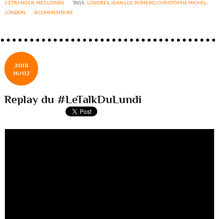
L'ÉTRANGER
,
MES LOISIRS
TAGS :
LONDRES
,
JEAN LUC ROMERO
,
CHRISTOPHE MICHEL
,
LONDON
0
COMMENTAIRE
2018
16/02
Replay du #LeTalkDuLundi