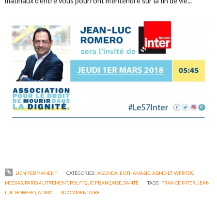
matinaux d'entre vous pourront m'entendre sur la fin de vie...
LIEN PERMANENT
CATÉGORIES :
AGENDA
,
EUTHANASIE, ADMD ET WFRTDS
,
MEDIAS
,
PARIS AUTREMENT
,
POLITIQUE FRANÇAISE
,
SANTÉ
TAGS :
FRANCE INTER
,
JEAN
LUC ROMERO
,
ADMD
0
COMMENTAIRE