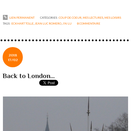
LIEN PERMANENT
CATÉGORIES :
COUP DE COEUR
,
MES LECTURES
,
MES LOISIRS
TAGS :
ECKHART TOLLE
,
JEAN LUC ROMERO
,
J'AI LU
0
COMMENTAIRE
2018
17/02
Back to London...