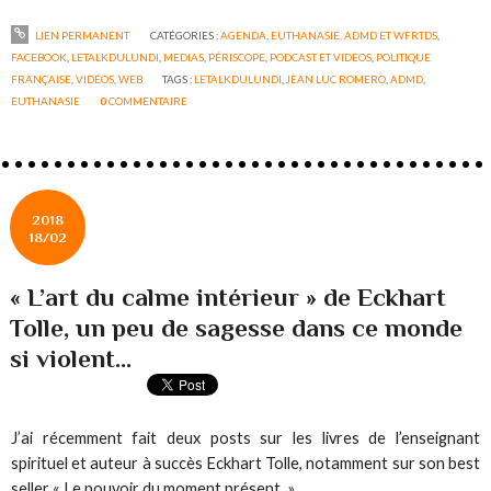
LIEN PERMANENT
CATÉGORIES :
AGENDA
,
EUTHANASIE, ADMD ET WFRTDS
,
FACEBOOK
,
LETALKDULUNDI
,
MEDIAS
,
PÉRISCOPE
,
PODCAST ET VIDEOS
,
POLITIQUE
FRANÇAISE
,
VIDÉOS
,
WEB
TAGS :
LETALKDULUNDI
,
JEAN LUC ROMERO
,
ADMD
,
EUTHANASIE
0
COMMENTAIRE
2018
18/02
« L’art du calme intérieur » de Eckhart
Tolle, un peu de sagesse dans ce monde
si violent...
J’ai récemment fait deux posts sur les livres de l’enseignant
spirituel et auteur à succès Eckhart Tolle, notamment sur son best
seller « Le pouvoir du moment présent. »