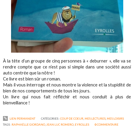
À la tête d’un groupe de cinq personnes à « deburner », elle va se
rendre compte que ce n’est pas si simple dans une société aussi
auto centrée que la nôtre !
Ce livre est bien sûr un roman.
Mais il vous interroge et nous montre la violence et la stupidité de
bien de nos comportements de tous les jours.
Un livre qui nous fait réfléchir et nous conduit à plus de
bienveillance !
LIEN PERMANENT
CATÉGORIES :
COUP DE COEUR
,
MES LECTURES
,
MES LOISIRS
TAGS :
RAPHAËLLE GIORDANO
,
JEAN LUC ROMERO
,
EYROLLES
0
COMMENTAIRE