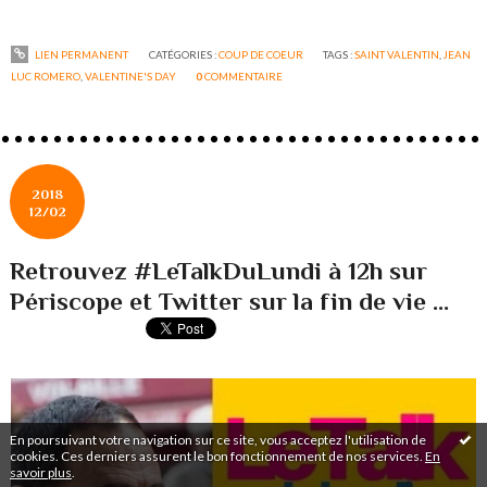
LIEN PERMANENT
CATÉGORIES :
COUP DE COEUR
TAGS :
SAINT VALENTIN
,
JEAN
LUC ROMERO
,
VALENTINE'S DAY
0
COMMENTAIRE
2018
12/02
Retrouvez #LeTalkDuLundi à 12h sur
Périscope et Twitter sur la fin de vie ...
En poursuivant votre navigation sur ce site, vous acceptez l'utilisation de
cookies. Ces derniers assurent le bon fonctionnement de nos services.
En
savoir plus
.