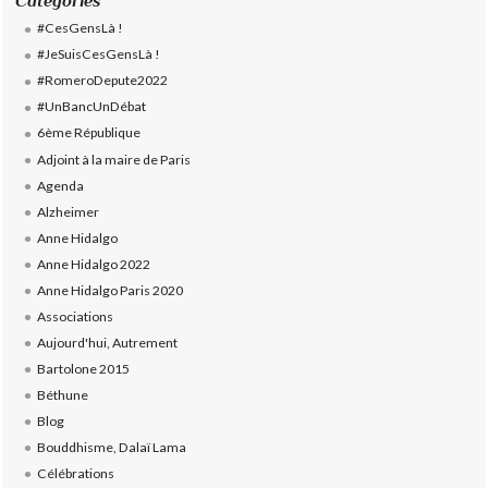
Catégories
#CesGensLà !
#JeSuisCesGensLà !
#RomeroDepute2022
#UnBancUnDébat
6ème République
Adjoint à la maire de Paris
Agenda
Alzheimer
Anne Hidalgo
Anne Hidalgo 2022
Anne Hidalgo Paris 2020
Associations
Aujourd'hui, Autrement
Bartolone 2015
Béthune
Blog
Bouddhisme, Dalaï Lama
Célébrations