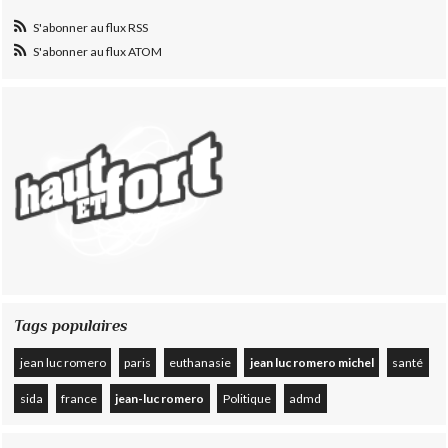
S'abonner au flux RSS
S'abonner au flux ATOM
Tags populaires
jean luc romero
paris
euthanasie
jean luc romero michel
santé
sida
france
jean-luc romero
Politique
admd