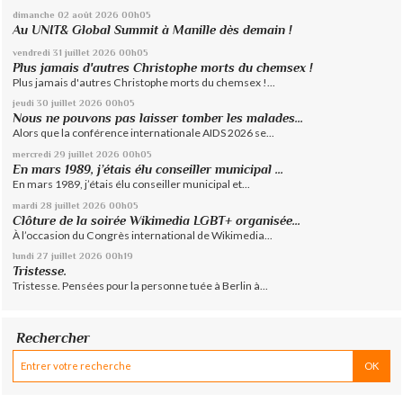
dimanche 02
août 2026
00h05
Au UNIT& Global Summit à Manille dès demain !
vendredi 31
juillet 2026
00h05
Plus jamais d'autres Christophe morts du chemsex !
Plus jamais d'autres Christophe morts du chemsex !...
jeudi 30
juillet 2026
00h05
Nous ne pouvons pas laisser tomber les malades...
Alors que la conférence internationale AIDS 2026 se...
mercredi 29
juillet 2026
00h05
En mars 1989, j’étais élu conseiller municipal ...
En mars 1989, j’étais élu conseiller municipal et...
mardi 28
juillet 2026
00h05
Clôture de la soirée Wikimedia LGBT+ organisée...
À l’occasion du Congrès international de Wikimedia...
lundi 27
juillet 2026
00h19
Tristesse.
Tristesse. Pensées pour la personne tuée à Berlin à...
Rechercher