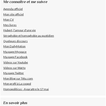
Me connaître et me suivre
Agenda officiel
Mon site officiel
Mon CV
Mes livres
Hubert, l'amour d'une vie
Sérophobie et homophobie au quotidien
Quelques discours
Mon DailyMotion
Ma page Myspace
Ma page Facebook
Videos sur Youtube
Videos sur Wat tv
Ma page Twitter
Mon Blog sur Têtu.com
Mon profil à La coopol
Homopoliticus - A paraître le 17 mai
En savoir plus