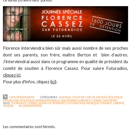
Florence interviendra bien sûr mais aussi nombre de ses proches
dont ses parents, son frère, maître Berton et bien d’autres.
J’interviendrai aussi dans ce programme en qualité de président du
comité de soutien à Florence Cassez. Pour suivre Futuradios,
cliquez ici
.
Pour plus d'infos, cliquez (
ici
).
LIEN PERMANENT
CATÉGORIES :
AGENDA
,
COUP DE COEUR
,
MEDIAS
,
POLITIQUE
FRANÇAISE
,
POLITIQUE INTERNATIONALE
,
SOUTENIR FLORENCE CASSEZ
,
SOUTIENS
TAGS :
FLORENCE CASSEZ
,
JEAN-LUC ROMERO
,
FUTURADIOS
,
MEXIQUE
,
FRANCE
,
LIBERTÉ
,
PRISON
0
COMMENTAIRE
Les commentaires sont fermés.