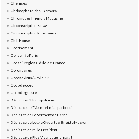
Chemsex
Christophe Michel-Romero
Chroniques Friendly Magazine
Circonscription 75-08
Circonscription Paris 8ème
Club House
Confinement
Conseil de Paris
Conseil régional d'Ile-de-France
Coronavirus
Coronavirus/Covid-19
Coup de coeur
Coup de gueule
Dédicace d'Homopoliticus
Dédicace de "Ma mort m'appartient"
Dédicace de Le Serment de Berne
Dédicace de Lettre Ouverte à Brigitte Macron
Dédicace de M. le Président
Dédicace de Plus Vivant que jamais !