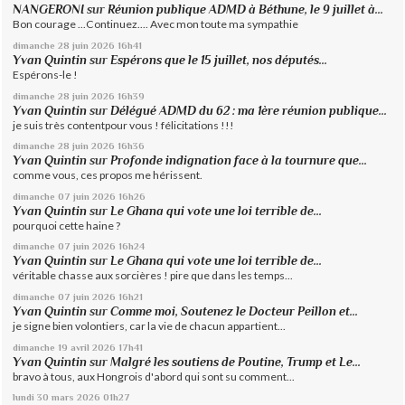
NANGERONI
sur
Réunion publique ADMD à Béthune, le 9 juillet à...
Bon courage ...Continuez.... Avec mon toute ma sympathie
dimanche 28
juin 2026
16h41
Yvan Quintin
sur
Espérons que le 15 juillet, nos députés...
Espérons-le !
dimanche 28
juin 2026
16h39
Yvan Quintin
sur
Délégué ADMD du 62 : ma 1ère réunion publique...
je suis très contentpour vous ! félicitations !!!
dimanche 28
juin 2026
16h36
Yvan Quintin
sur
Profonde indignation face à la tournure que...
comme vous, ces propos me hérissent.
dimanche 07
juin 2026
16h26
Yvan Quintin
sur
Le Ghana qui vote une loi terrible de...
pourquoi cette haine ?
dimanche 07
juin 2026
16h24
Yvan Quintin
sur
Le Ghana qui vote une loi terrible de...
véritable chasse aux sorcières ! pire que dans les temps...
dimanche 07
juin 2026
16h21
Yvan Quintin
sur
Comme moi, Soutenez le Docteur Peillon et...
je signe bien volontiers, car la vie de chacun appartient...
dimanche 19
avril 2026
17h41
Yvan Quintin
sur
Malgré les soutiens de Poutine, Trump et Le...
bravo à tous, aux Hongrois d'abord qui sont su comment...
lundi 30
mars 2026
01h27