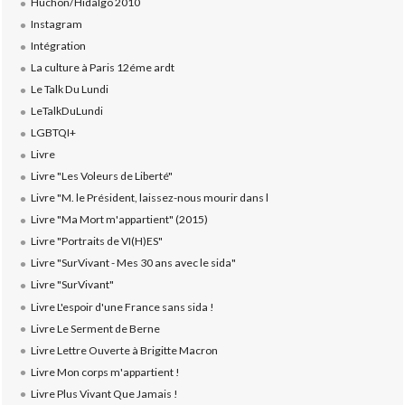
Huchon/Hidalgo 2010
Instagram
Intégration
La culture à Paris 12éme ardt
Le Talk Du Lundi
LeTalkDuLundi
LGBTQI+
Livre
Livre "Les Voleurs de Liberté"
Livre "M. le Président, laissez-nous mourir dans l
Livre "Ma Mort m'appartient" (2015)
Livre "Portraits de VI(H)ES"
Livre "SurVivant - Mes 30 ans avec le sida"
Livre "SurVivant"
Livre L'espoir d'une France sans sida !
Livre Le Serment de Berne
Livre Lettre Ouverte à Brigitte Macron
Livre Mon corps m'appartient !
Livre Plus Vivant Que Jamais !