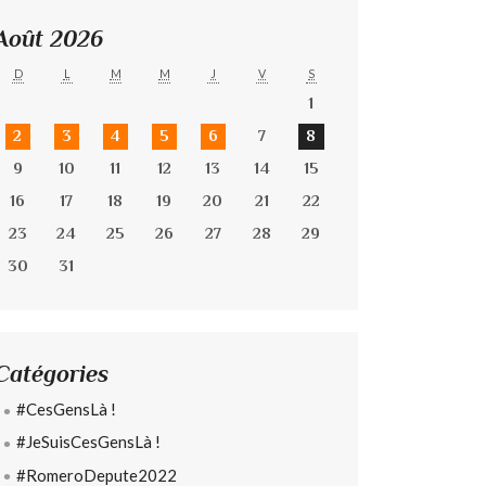
Août 2026
D
L
M
M
J
V
S
1
2
3
4
5
6
7
8
9
10
11
12
13
14
15
16
17
18
19
20
21
22
23
24
25
26
27
28
29
30
31
Catégories
#CesGensLà !
#JeSuisCesGensLà !
#RomeroDepute2022