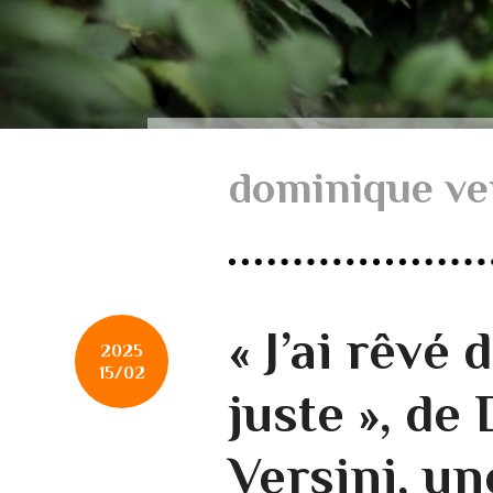
dominique ve
« J’ai rêvé
2025
15/02
juste », d
Versini, un