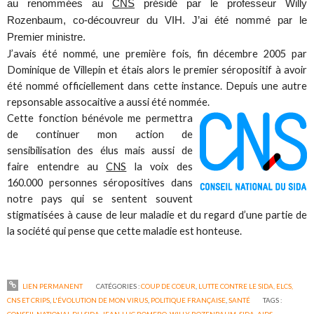
au renommées au
CNS
présidé par le professeur Willy
Rozenbaum, co-découvreur du VIH. J’ai été nommé par le
Premier ministre.
J’avais été nommé, une première fois, fin décembre 2005 par
Dominique de Villepin et étais alors le premier séropositif à avoir
été nommé officiellement dans cette instance. Depuis une autre
repsonsable assocaitive a aussi été nommée.
Cette fonction bénévole me permettra
de continuer mon action de
sensibilisation des élus mais aussi de
faire entendre au
CNS
la voix des
160.000 personnes séropositives dans
notre pays qui se sentent souvent
stigmatisées à cause de leur maladie et du regard d’une partie de
la société qui pense que cette maladie est honteuse.
LIEN PERMANENT
CATÉGORIES :
COUP DE COEUR
,
LUTTE CONTRE LE SIDA, ELCS,
CNS ET CRIPS
,
L'ÉVOLUTION DE MON VIRUS
,
POLITIQUE FRANÇAISE
,
SANTÉ
TAGS :
CONSEIL NATIONAL DU SIDA
,
JEAN-LUC ROMERO
,
WILLY ROZENBAUM
,
SIDA
,
AIDS
,