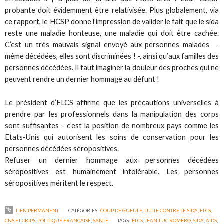
probante doit évidemment être relativisée. Plus globalement, via
ce rapport, le HCSP donne l’impression de valider le fait que le sida
reste une maladie honteuse, une maladie qui doit être cachée.
C’est un très mauvais signal envoyé aux personnes malades -
même décédées, elles sont discriminées ! -, ainsi qu’aux familles des
personnes décédées. Il faut imaginer la douleur des proches qui ne
peuvent rendre un dernier hommage au défunt !
Le président
d’
ELCS
affirme que les précautions universelles à
prendre par les professionnels dans la manipulation des corps
sont suffisantes - c’est la position de nombreux pays comme les
Etats-Unis qui autorisent les soins de conservation pour les
personnes décédées séropositives.
Refuser un dernier hommage aux personnes décédées
séropositives est humainement intolérable. Les personnes
séropositives méritent le respect.
LIEN PERMANENT
CATÉGORIES :
COUP DE GUEULE
,
LUTTE CONTRE LE SIDA, ELCS,
CNS ET CRIPS
,
POLITIQUE FRANÇAISE
,
SANTÉ
TAGS :
ELCS
,
JEAN-LUC ROMERO
,
SIDA
,
AIDS
,