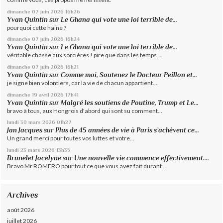
dimanche 07
juin 2026
16h26
Yvan Quintin
sur
Le Ghana qui vote une loi terrible de...
pourquoi cette haine ?
dimanche 07
juin 2026
16h24
Yvan Quintin
sur
Le Ghana qui vote une loi terrible de...
véritable chasse aux sorcières ! pire que dans les temps...
dimanche 07
juin 2026
16h21
Yvan Quintin
sur
Comme moi, Soutenez le Docteur Peillon et...
je signe bien volontiers, car la vie de chacun appartient...
dimanche 19
avril 2026
17h41
Yvan Quintin
sur
Malgré les soutiens de Poutine, Trump et Le...
bravo à tous, aux Hongrois d'abord qui sont su comment...
lundi 30
mars 2026
01h27
Jan Jacques
sur
Plus de 45 années de vie à Paris s’achèvent ce...
Un grand merci pour toutes vos luttes et votre...
lundi 23
mars 2026
13h35
Brunelet Jocelyne
sur
Une nouvelle vie commence effectivement....
Bravo Mr ROMERO pour tout ce que vous avez fait durant...
Archives
août 2026
juillet 2026