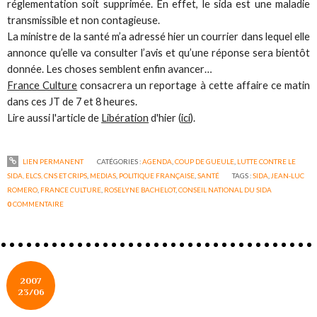
réglementation soit supprimée. En effet, le sida est une maladie
transmissible et non contagieuse.
La ministre de la santé m’a adressé hier un courrier dans lequel elle
annonce qu’elle va consulter l’avis et qu’une réponse sera bientôt
donnée. Les choses semblent enfin avancer…
France Culture
consacrera un reportage à cette affaire ce matin
dans ces JT de 7 et 8 heures.
Lire aussi l'article de
Libération
d'hier (
ici
).
LIEN PERMANENT
CATÉGORIES :
AGENDA
,
COUP DE GUEULE
,
LUTTE CONTRE LE
SIDA, ELCS, CNS ET CRIPS
,
MEDIAS
,
POLITIQUE FRANÇAISE
,
SANTÉ
TAGS :
SIDA
,
JEAN-LUC
ROMERO
,
FRANCE CULTURE
,
ROSELYNE BACHELOT
,
CONSEIL NATIONAL DU SIDA
0
COMMENTAIRE
2007
23/06