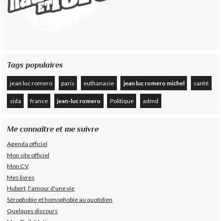
Tags populaires
jean luc romero
paris
euthanasie
jean luc romero michel
santé
sida
france
jean-luc romero
Politique
admd
Me connaître et me suivre
Agenda officiel
Mon site officiel
Mon CV
Mes livres
Hubert, l'amour d'une vie
Sérophobie et homophobie au quotidien
Quelques discours