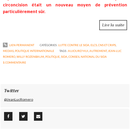
circoncision était un nouveau moyen de prévention
particulièrement sûr.
Lire la suite
LIEN PERMANENT
CATÉGORIES :
LUTTE CONTRE LE SIDA, ELCS, CNS ET CRIPS
,
MEDIAS
,
POLITIQUE INTERNATIONALE
TAGS :
AUJOURD'HUI
,
AUTREMENT
,
JEAN-LUC
ROMERO
,
WILLY ROZENBAUM
,
POLITIQUE
,
SIDA
,
CONSEIL NATIONAL DU SIDA
1
COMMENTAIRE
Twitter
@JeanLucRomero