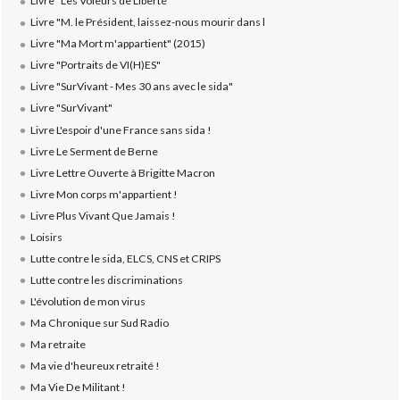
Livre "Les Voleurs de Liberté"
Livre "M. le Président, laissez-nous mourir dans l
Livre "Ma Mort m'appartient" (2015)
Livre "Portraits de VI(H)ES"
Livre "SurVivant - Mes 30 ans avec le sida"
Livre "SurVivant"
Livre L'espoir d'une France sans sida !
Livre Le Serment de Berne
Livre Lettre Ouverte à Brigitte Macron
Livre Mon corps m'appartient !
Livre Plus Vivant Que Jamais !
Loisirs
Lutte contre le sida, ELCS, CNS et CRIPS
Lutte contre les discriminations
L'évolution de mon virus
Ma Chronique sur Sud Radio
Ma retraite
Ma vie d'heureux retraité !
Ma Vie De Militant !