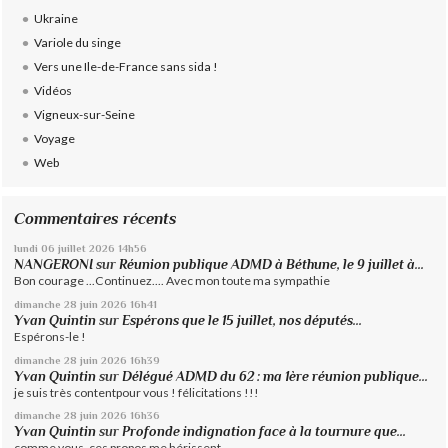
Ukraine
Variole du singe
Vers une Ile-de-France sans sida !
Vidéos
Vigneux-sur-Seine
Voyage
Web
Commentaires récents
lundi 06
juillet 2026
14h56
NANGERONI
sur
Réunion publique ADMD à Béthune, le 9 juillet à...
Bon courage ...Continuez.... Avec mon toute ma sympathie
dimanche 28
juin 2026
16h41
Yvan Quintin
sur
Espérons que le 15 juillet, nos députés...
Espérons-le !
dimanche 28
juin 2026
16h39
Yvan Quintin
sur
Délégué ADMD du 62 : ma 1ère réunion publique...
je suis très contentpour vous ! félicitations !!!
dimanche 28
juin 2026
16h36
Yvan Quintin
sur
Profonde indignation face à la tournure que...
comme vous, ces propos me hérissent.