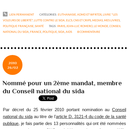
LIEN PERMANENT
CATÉGORIES :
EUTHANASIE, ADMD ET WFRTDS
,
LIVRE "LES
VOLEURS DE LIBERTÉ"
,
LUTTE CONTRE LE SIDA, ELCS, CNS ET CRIPS
,
MEDIAS
,
MES LIVRES
,
POLITIQUE FRANÇAISE
,
SANTÉ
TAGS :
PARIS
,
JEAN-LUC ROMERO
,
LE MONDE
,
CONSEIL
NATIONAL DU SIDA
,
FRANCE
,
POLITIQUE
,
SIDA
,
AIDS
0
COMMENTAIRE
2010
26/02
Nommé pour un 2ème mandat, membre
du Conseil national du sida
Par décret du 25 février 2010 portant nomination au
Conseil
national du sida
au titre de l'
article D. 3121-4 du code de la santé
publique
, je fais partie des 13 personnalités qui ont été nommées