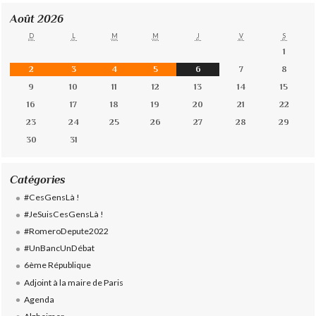
Août 2026
D
L
M
M
J
V
S
1
2
3
4
5
6
7
8
9
10
11
12
13
14
15
16
17
18
19
20
21
22
23
24
25
26
27
28
29
30
31
Catégories
#CesGensLà !
#JeSuisCesGensLà !
#RomeroDepute2022
#UnBancUnDébat
6ème République
Adjoint à la maire de Paris
Agenda