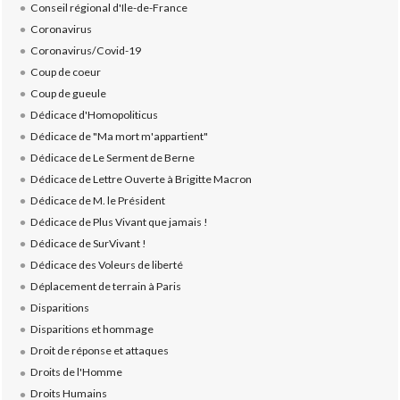
Conseil régional d'Ile-de-France
Coronavirus
Coronavirus/Covid-19
Coup de coeur
Coup de gueule
Dédicace d'Homopoliticus
Dédicace de "Ma mort m'appartient"
Dédicace de Le Serment de Berne
Dédicace de Lettre Ouverte à Brigitte Macron
Dédicace de M. le Président
Dédicace de Plus Vivant que jamais !
Dédicace de SurVivant !
Dédicace des Voleurs de liberté
Déplacement de terrain à Paris
Disparitions
Disparitions et hommage
Droit de réponse et attaques
Droits de l'Homme
Droits Humains