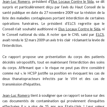
Jean-Luc Romero
, président d'
Elus Locaux Contre le Sida
, se dit
surpris et particulièrement déçu par l’avis du Haut Conseil de la
santé publique en date du 27 novembre 2009 sur la révision de la
liste des maladies contagieuses portant interdiction de certaines
opérations funéraires. Le président d’ELCS regrette que le
Conseil n’ait souhaité auditionné ni
Elus Locaux Contre le Sida
, ni
le Conseil national du sida. A noter que le CNS, saisi par
ELCS
,
avait rendu le 12 mars 2009 un avis très clair réclamant la levée de
l’interdiction.
Ce rapport propose une présentation du corps des patients
décédés séropositifs, tout en maintenant l’interdiction des soins
du corps. Affirmant que « le risque ne peut pas être considéré
comme nul », le HCSP justifie sa position en évoquant les cas de
deux thanatopracteurs infectés par le VIH et des cas de
transmission d'hépatites.
Jean-Luc Romero
tient à souligner que ce rapport se base sur des
cas documentés de contamination qui proviennent d’enquêtes
effectuées il y a plus de 15 ans aux Etats-Unis ! Leur valeur