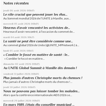
Notes récentes
jeudi 06
août 2026
00h05
Le rôle crucial que peuvent jouer les élus...
Au Sommet mondial 2026 de l’UNITE à Manille, aux...
mercredi 05
août 2026
00h05
Heureux d’avoir rencontré les activistes de...
Heureux d’avoir rencontré, à l’occasion du sommet de...
mardi 04
août 2026
10h25
La santé ne peut être considérée comme une...
Au sommet global 2026 de Unite (@UNITE_MPNetwork ) à...
lundi 03
août 2026
08h13
« Combler le fossé en matière de santé : le...
« Combler le fossé en matière...
dimanche 02
août 2026
00h05
Au UNIT& Global Summit à Manille dès demain !
vendredi 31
juillet 2026
00h05
Plus jamais d'autres Christophe morts du chemsex !
Plus jamais d'autres Christophe morts du chemsex !...
jeudi 30
juillet 2026
00h05
Nous ne pouvons pas laisser tomber les malades...
Alors que la conférence internationale AIDS 2026 se...
mercredi 29
juillet 2026
00h05
En mars 1989, j’étais élu conseiller municipal ...