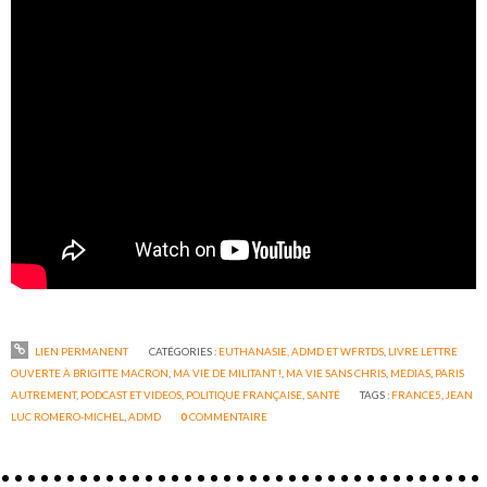
LIEN PERMANENT
CATÉGORIES :
EUTHANASIE, ADMD ET WFRTDS
,
LIVRE LETTRE
OUVERTE À BRIGITTE MACRON
,
MA VIE DE MILITANT !
,
MA VIE SANS CHRIS
,
MEDIAS
,
PARIS
AUTREMENT
,
PODCAST ET VIDEOS
,
POLITIQUE FRANÇAISE
,
SANTÉ
TAGS :
FRANCE5
,
JEAN
LUC ROMERO-MICHEL
,
ADMD
0
COMMENTAIRE