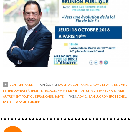
LIEN PERMANENT
CATÉGORIES :
AGENDA
,
EUTHANASIE, ADMD ET WFRTDS
,
LIVRE
LETTRE OUVERTE À BRIGITTE MACRON
,
MA VIE DE MILITANT !
,
MA VIE SANS CHRIS
,
PARIS
AUTREMENT
,
POLITIQUE FRANÇAISE
,
SANTÉ
TAGS :
ADMD
,
JEAN LUC ROMERO-MICHEL
,
PARIS
0
COMMENTAIRE