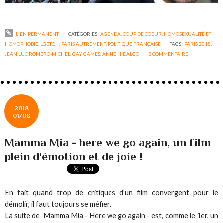
LIEN PERMANENT
CATÉGORIES :
AGENDA
,
COUP DE COEUR
,
HOMOSEXUALITÉ ET
HOMOPHOBIE
,
LGBTQI+
,
PARIS AUTREMENT
,
POLITIQUE FRANÇAISE
TAGS :
PARIS 2018
,
JEAN LUC ROMERO-MICHEL
,
GAY GAMES
,
ANNE HIDALGO
0
COMMENTAIRE
2018
01/08
Mamma Mia - here we go again, un film
plein d'émotion et de joie !
En fait quand trop de critiques d’un film convergent pour le
démolir, il faut toujours se méfier.
La suite de Mamma Mia - Here we go again - est, comme le 1er, un