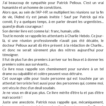
J’ai beaucoup de sympathie pour Patrick Pelloux. C’est un vrai
humaniste et un homme de convictions.
Alors que, au sein de l’AP-HP, se multiplient les réunions sur la fin
de vie, l’Admd n’y est jamais invitée ! Sauf par Patrick qui m’a
convié, il y a quelques temps, à en parler devant les urgentistes...
quand je disais courageux !
Son dernier livre est comme lui : franc, humain, utile.
Tout le monde se rappelle les attentants à Charlie Hebdo. Ce jour-
là, si une réunion professionnelle n’avait pas été décalée, le
docteur Pelloux aurait dû être présent à la rédaction de Charlie...
et donc ne serait sûrement plus des nôtres aujourd’hui pour
témoigner.
Il fut de plus l’un des premiers à arriver sur les lieux et à donner les
premiers soins aux survivants...
Ce livre nous rappelle son cheminement pour survivre à un tel
drame ou culpabilité et colère peuvent vous détruire.
Cet ouvrage utile pour toute personne qui est touchée par un
attentat terroriste l’est aussi pour des personnes qui, comme moi,
ont vécu le choc d’un deuil soudain.
Je ne vous en dirai pas plus. Ce livre mérite d’être lu et pas d’être
mal raconté !
Juste une anecdote. Patrick nous rappelle que, mécaniquement,