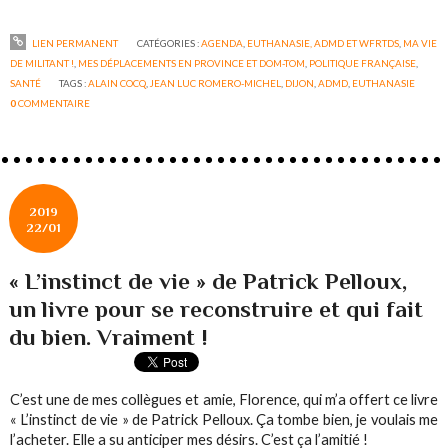
LIEN PERMANENT
CATÉGORIES :
AGENDA
,
EUTHANASIE, ADMD ET WFRTDS
,
MA VIE
DE MILITANT !
,
MES DÉPLACEMENTS EN PROVINCE ET DOM-TOM
,
POLITIQUE FRANÇAISE
,
SANTÉ
TAGS :
ALAIN COCQ
,
JEAN LUC ROMERO-MICHEL
,
DIJON
,
ADMD
,
EUTHANASIE
0
COMMENTAIRE
2019
22/01
« L’instinct de vie » de Patrick Pelloux,
un livre pour se reconstruire et qui fait
du bien. Vraiment !
C’est une de mes collègues et amie, Florence, qui m’a offert ce livre
« L’instinct de vie » de Patrick Pelloux. Ça tombe bien, je voulais me
l’acheter. Elle a su anticiper mes désirs. C’est ça l’amitié !