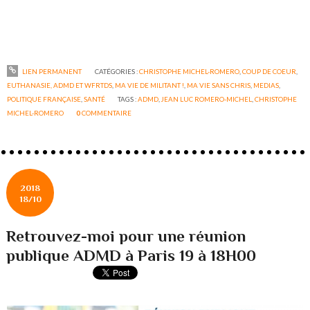
LIEN PERMANENT
CATÉGORIES :
CHRISTOPHE MICHEL-ROMERO
,
COUP DE COEUR
,
EUTHANASIE, ADMD ET WFRTDS
,
MA VIE DE MILITANT !
,
MA VIE SANS CHRIS
,
MEDIAS
,
POLITIQUE FRANÇAISE
,
SANTÉ
TAGS :
ADMD
,
JEAN LUC ROMERO-MICHEL
,
CHRISTOPHE
MICHEL-ROMERO
0
COMMENTAIRE
2018
18/10
Retrouvez-moi pour une réunion
publique ADMD à Paris 19 à 18H00