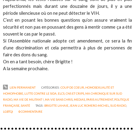
perfectionnés mais durant une douzaine de jours, il y a une
période silencieuse où on ne peut détecter le VIH.
C’est en posant les bonnes questions qu’on assure vraiment la
sécurité et non pas en poussant des gens à mentir comme ça a été
souvent le cas par le passé.
Si l’Assemblée nationale adopte cet amendement, ce sera la fin
d’une discrimination et cela permettra à plus de personnes de
faire des dons du sang.
On en a tant besoin, chère Brigitte !
A la semaine prochaine.
LIEN PERMANENT
CATÉGORIES :
COUP DE COEUR
,
HOMOSEXUALITÉ ET
HOMOPHOBIE
,
LUTTE CONTRE LE SIDA, ELCS, CNS ET CRIPS
,
MA CHRONIQUE SUR SUD
RADIO
,
MA VIE DE MILITANT !
,
MA VIE SANS CHRIS
,
MEDIAS
,
PARIS AUTREMENT
,
POLITIQUE
FRANÇAISE
,
SANTÉ
TAGS :
BRIGITTE LAHAIE
,
JEAN LUC ROMERO-MICHEL
,
SUD RADIO
,
LGBTQI
0
COMMENTAIRE