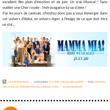
excellent film plein d’émotion et de joie. Un vrai Musical ! Sans
oublier une Cher royale : l’extravagance lui va si bien !
Par les jours de canicule, n'hésitez donc pas à vous immerger dans
cet univers d'Abba, un univers léger, à l'image de ce que doit être
un été...⁠
LIEN PERMANENT
CATÉGORIES :
COUP DE COEUR
,
MES LOISIRS
TAGS :
MAMMA
MIA
,
JEAN LUC ROMERO-MICHEL
,
CINÉMA
,
CHER
0
COMMENTAIRE