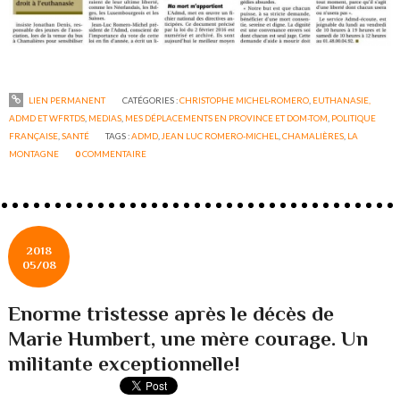
LIEN PERMANENT
CATÉGORIES :
CHRISTOPHE MICHEL-ROMERO
,
EUTHANASIE,
ADMD ET WFRTDS
,
MEDIAS
,
MES DÉPLACEMENTS EN PROVINCE ET DOM-TOM
,
POLITIQUE
FRANÇAISE
,
SANTÉ
TAGS :
ADMD
,
JEAN LUC ROMERO-MICHEL
,
CHAMALIÈRES
,
LA
MONTAGNE
0
COMMENTAIRE
2018
05/08
Enorme tristesse après le décès de
Marie Humbert, une mère courage. Un
militante exceptionnelle!