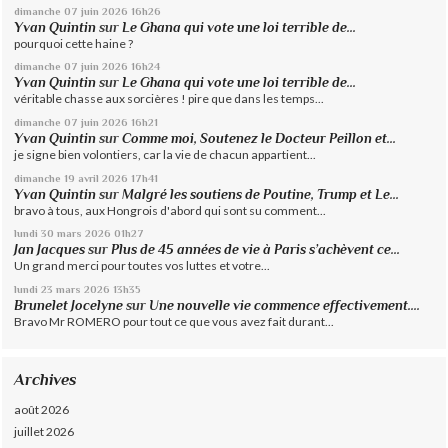
dimanche 07
juin 2026
16h26
Yvan Quintin
sur
Le Ghana qui vote une loi terrible de...
pourquoi cette haine ?
dimanche 07
juin 2026
16h24
Yvan Quintin
sur
Le Ghana qui vote une loi terrible de...
véritable chasse aux sorcières ! pire que dans les temps...
dimanche 07
juin 2026
16h21
Yvan Quintin
sur
Comme moi, Soutenez le Docteur Peillon et...
je signe bien volontiers, car la vie de chacun appartient...
dimanche 19
avril 2026
17h41
Yvan Quintin
sur
Malgré les soutiens de Poutine, Trump et Le...
bravo à tous, aux Hongrois d'abord qui sont su comment...
lundi 30
mars 2026
01h27
Jan Jacques
sur
Plus de 45 années de vie à Paris s’achèvent ce...
Un grand merci pour toutes vos luttes et votre...
lundi 23
mars 2026
13h35
Brunelet Jocelyne
sur
Une nouvelle vie commence effectivement....
Bravo Mr ROMERO pour tout ce que vous avez fait durant...
Archives
août 2026
juillet 2026