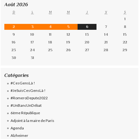
Août 2026
D
L
M
M
J
V
S
1
2
3
4
5
6
7
8
9
10
11
12
13
14
15
16
17
18
19
20
21
22
23
24
25
26
27
28
29
30
31
Catégories
#CesGensLà !
#JeSuisCesGensLà !
#RomeroDepute2022
#UnBancUnDébat
6ème République
Adjoint à la maire de Paris
Agenda
Alzheimer