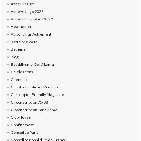
Anne Hidalgo
Anne Hidalgo 2022
Anne Hidalgo Paris 2020
Associations
Aujourd'hui, Autrement
Bartolone 2015
Béthune
Blog
Bouddhisme, Dalaï Lama
Célébrations
Chemsex
Christophe Michel-Romero
Chroniques Friendly Magazine
Circonscription 75-08
Circonscription Paris 8ème
Club House
Confinement
Conseil de Paris
Conseil régional d'Ile-de-France