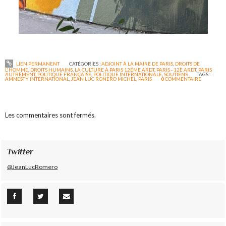
LIEN PERMANENT
CATÉGORIES :
ADJOINT À LA MAIRE DE PARIS
,
DROITS DE
L'HOMME
,
DROITS HUMAINS
,
LA CULTURE À PARIS 12ÉME ARDT
,
PARIS - 12È ARDT
,
PARIS
AUTREMENT
,
POLITIQUE FRANÇAISE
,
POLITIQUE INTERNATIONALE
,
SOUTIENS
TAGS :
AMNESTY INTERNATIONAL
,
JEAN LUC RONERO MICHEL
,
PARIS
0
COMMENTAIRE
Les commentaires sont fermés.
Twitter
@JeanLucRomero