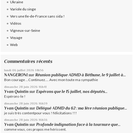
Ukraine
Variole du singe
Vers une Ile-de-France sans sida !
Vidéos
Vigneux-sur-Seine
Voyage
Web
Commentaires récents
lundi 06
juillet 2026
14h56
NANGERONI
sur
Réunion publique ADMD à Béthune, le 9 juillet à...
Bon courage ...Continuez.... Avec mon toute ma sympathie
dimanche 28
juin 2026
16h41
Yvan Quintin
sur
Espérons que le 15 juillet, nos députés...
Espérons-le !
dimanche 28
juin 2026
16h39
Yvan Quintin
sur
Délégué ADMD du 62 : ma 1ère réunion publique...
je suis très contentpour vous ! félicitations !!!
dimanche 28
juin 2026
16h36
Yvan Quintin
sur
Profonde indignation face à la tournure que...
comme vous, ces propos me hérissent.