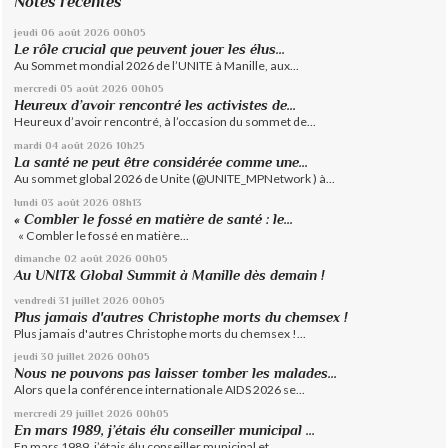
Notes récentes
jeudi 06
août 2026
00h05
Le rôle crucial que peuvent jouer les élus...
Au Sommet mondial 2026 de l’UNITE à Manille, aux...
mercredi 05
août 2026
00h05
Heureux d’avoir rencontré les activistes de...
Heureux d’avoir rencontré, à l’occasion du sommet de...
mardi 04
août 2026
10h25
La santé ne peut être considérée comme une...
Au sommet global 2026 de Unite (@UNITE_MPNetwork ) à...
lundi 03
août 2026
08h13
« Combler le fossé en matière de santé : le...
« Combler le fossé en matière...
dimanche 02
août 2026
00h05
Au UNIT& Global Summit à Manille dès demain !
vendredi 31
juillet 2026
00h05
Plus jamais d'autres Christophe morts du chemsex !
Plus jamais d'autres Christophe morts du chemsex !...
jeudi 30
juillet 2026
00h05
Nous ne pouvons pas laisser tomber les malades...
Alors que la conférence internationale AIDS 2026 se...
mercredi 29
juillet 2026
00h05
En mars 1989, j’étais élu conseiller municipal ...
En mars 1989, j’étais élu conseiller municipal et...