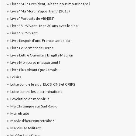
Livre "M. le Président, laissez-nous mourir dans l
Livre "Ma Mort m'appartient" (2015)
Livre "Portraits de VI(H)ES"
Livre "SurVivant - Mes 30 ans avec le sida"
Livre "SurVivant"
Livre L'espoir d'une France sans sida !
Livre Le Serment de Berne
Livre Lettre Ouverte à Brigitte Macron
Livre Mon corps m'appartient !
Livre Plus Vivant Que Jamais !
Loisirs
Lutte contre le sida, ELCS, CNS et CRIPS
Lutte contre les discriminations
L'évolution de mon virus
Ma Chronique sur Sud Radio
Ma retraite
Ma vie d'heureux retraité !
Ma Vie De Militant !
Ma Vie Sans Chris