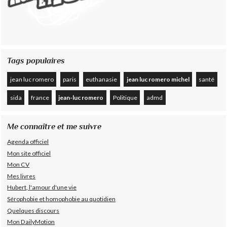
Tags populaires
jean luc romero
paris
euthanasie
jean luc romero michel
santé
sida
france
jean-luc romero
Politique
admd
Me connaître et me suivre
Agenda officiel
Mon site officiel
Mon CV
Mes livres
Hubert, l'amour d'une vie
Sérophobie et homophobie au quotidien
Quelques discours
Mon DailyMotion