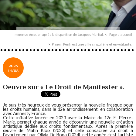
Immense émotion après la disparition de Jacques Martial.
Page d'accueil
Phnom Penh est une ville singulière et envoûtante.
2025
14/08
Oeuvre sur « Le Droit de Manifester ».
Je suis très heureux de vous présenter la nouvelle fresque pour
les droits humains, dans le 12e arrondissement, en collaboration
avec Amnesty France.
Cette initiative lancée en 2023 avec la Maire du 12e E. Pierre-
Marie, permet chaque année de découvrir une nouvelle création
artistique dédiée aux droits fondamentaux. Après la première
œuvre de Mahn Kloix (2023) et celle consacrée au droit à
l’avortement par Olivia De Bona (2024), cette année c’est l’artiste