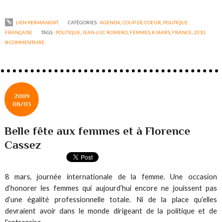
LIEN PERMANENT
CATÉGORIES :
AGENDA
,
COUP DE COEUR
,
POLITIQUE
FRANÇAISE
TAGS :
POLITIQUE
,
JEAN-LUC ROMERO
,
FEMMES
,
8 MARS
,
FRANCE
,
2010
0
COMMENTAIRE
2009
08/03
Belle fête aux femmes et à Florence
Cassez
8 mars, journée internationale de la femme. Une occasion
d’honorer les femmes qui aujourd’hui encore ne jouissent pas
d’une égalité professionnelle totale. Ni de la place qu’elles
devraient avoir dans le monde dirigeant de la politique et de