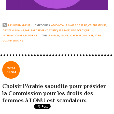
LIEN PERMANENT
CATÉGORIES :
ADJOINT À LA MAIRE DE PARIS
,
CÉLÉBRATIONS
,
DROITS HUMAINS
,
PARIS AUTREMENT
,
POLITIQUE FRANÇAISE
,
POLITIQUE
INTERNATIONALE
,
SOUTIENS
TAGS :
FEMMES
,
JEAN LUC ROMERO MICHEL
,
PARIS
0
COMMENTAIRE
2024
08/04
Choisir l'Arabie saoudite pour présider
la Commission pour les droits des
femmes à l’ONU est scandaleux.