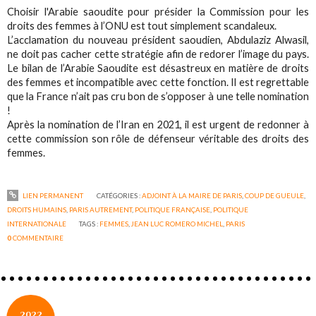
Choisir l'Arabie saoudite pour présider la Commission pour les
droits des femmes à l’ONU est tout simplement scandaleux.
L’acclamation du nouveau président saoudien, Abdulaziz Alwasil,
ne doit pas cacher cette stratégie afin de redorer l’image du pays.
Le bilan de l’Arabie Saoudite est désastreux en matière de droits
des femmes et incompatible avec cette fonction. Il est regrettable
que la France n’ait pas cru bon de s’opposer à une telle nomination
!
Après la nomination de l’Iran en 2021, il est urgent de redonner à
cette commission son rôle de défenseur véritable des droits des
femmes.
LIEN PERMANENT
CATÉGORIES :
ADJOINT À LA MAIRE DE PARIS
,
COUP DE GUEULE
,
DROITS HUMAINS
,
PARIS AUTREMENT
,
POLITIQUE FRANÇAISE
,
POLITIQUE
INTERNATIONALE
TAGS :
FEMMES
,
JEAN LUC ROMERO MICHEL
,
PARIS
0
COMMENTAIRE
2022