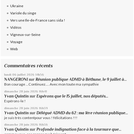
Ukraine
Variole du singe
Vers une Ile-de-France sans sida !
Vidéos
Vigneux-sur-Seine
Voyage
Web
Commentaires récents
lundi 06
juillet 2026
14h56
NANGERONI
sur
Réunion publique ADMD à Béthune, le 9 juillet à...
Bon courage ...Continuez.... Avec mon toute ma sympathie
dimanche 28
juin 2026
16h41
Yvan Quintin
sur
Espérons que le 15 juillet, nos députés...
Espérons-le !
dimanche 28
juin 2026
16h39
Yvan Quintin
sur
Délégué ADMD du 62 : ma 1ère réunion publique...
je suis très contentpour vous ! félicitations !!!
dimanche 28
juin 2026
16h36
Yvan Quintin
sur
Profonde indignation face à la tournure que...