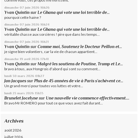
comme vous, ces propos me hérissent.
dimanche 07
juin 2026
16h26
Yvan Quintin
sur
Le Ghana qui vote une loi terrible de...
pourquoi cette haine ?
dimanche 07
juin 2026
16h24
Yvan Quintin
sur
Le Ghana qui vote une loi terrible de...
véritable chasse aux sorcières ! pire que dans les temps...
dimanche 07
juin 2026
16h21
Yvan Quintin
sur
Comme moi, Soutenez le Docteur Peillon et...
je signe bien volontiers, car la vie de chacun appartient...
dimanche 19
avril 2026
17h41
Yvan Quintin
sur
Malgré les soutiens de Poutine, Trump et Le...
bravo à tous, aux Hongrois d'abord qui sont su comment...
lundi 30
mars 2026
01h27
Jan Jacques
sur
Plus de 45 années de vie à Paris s’achèvent ce...
Un grand merci pour toutes vos luttes et votre...
lundi 23
mars 2026
13h35
Brunelet Jocelyne
sur
Une nouvelle vie commence effectivement....
Bravo Mr ROMERO pour tout ce que vous avez fait durant...
Archives
août 2026
juillet 2026