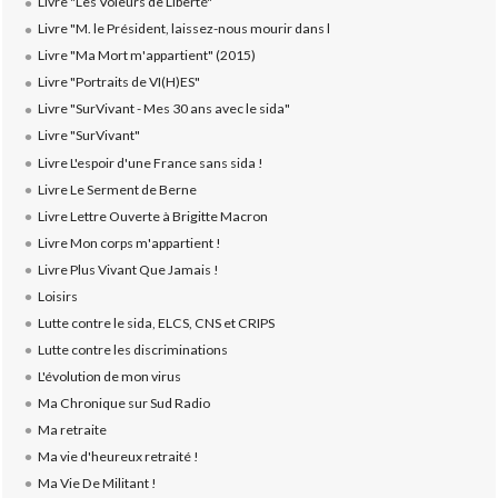
Livre "Les Voleurs de Liberté"
Livre "M. le Président, laissez-nous mourir dans l
Livre "Ma Mort m'appartient" (2015)
Livre "Portraits de VI(H)ES"
Livre "SurVivant - Mes 30 ans avec le sida"
Livre "SurVivant"
Livre L'espoir d'une France sans sida !
Livre Le Serment de Berne
Livre Lettre Ouverte à Brigitte Macron
Livre Mon corps m'appartient !
Livre Plus Vivant Que Jamais !
Loisirs
Lutte contre le sida, ELCS, CNS et CRIPS
Lutte contre les discriminations
L'évolution de mon virus
Ma Chronique sur Sud Radio
Ma retraite
Ma vie d'heureux retraité !
Ma Vie De Militant !