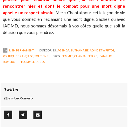
rencontrer hier et dont le combat pour une mort digne
appelle un respect absolu.
Merci Chantal pour cette leçon de vie
que vous donnez en réclamant une mort digne. Sachez qu'avec
l'
ADMD
, nous sommes désormais à vos côtés quelle que soit la
décision que vous prendrez.
LIEN PERMANENT
CATÉGORIES :
AGENDA
,
EUTHANASIE, ADMD ET WFRTDS
,
POLITIQUE FRANÇAISE
,
SOUTIENS
TAGS :
FEMMES
,
CHANTAL SÉBIRE
,
JEAN-LUC
ROMERO
4
COMMENTAIRES
Twitter
@JeanLucRomero