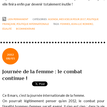
elle finira enfin par devenir totalement inutile !
LIEN PERMANENT
CATÉGORIES :
AGENDA
,
MES VOEUX POUR 2017
,
POLITIQUE
FRANÇAISE
,
POLITIQUE INTERNATIONALE
TAGS :
FEMMES
,
JEAN-LUC ROMERO
,
ÉGALITÉ
0
COMMENTAIRE
2012
08/03
Journée de la femme : le combat
continue !
Ce 8 mars, c’est la journée internationale de la femme.
On pourrait légitimement penser qu’en 2012, le combat pour
l’égalité hommes-femmes serait gagné. Il n’en est rien : dans la vie