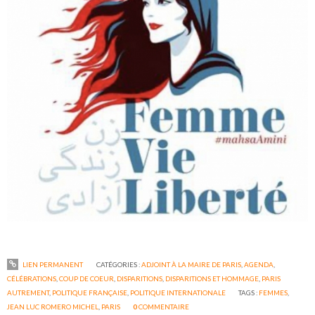
LIEN PERMANENT
CATÉGORIES :
ADJOINT À LA MAIRE DE PARIS
,
AGENDA
,
CÉLÉBRATIONS
,
COUP DE COEUR
,
DISPARITIONS
,
DISPARITIONS ET HOMMAGE
,
PARIS
AUTREMENT
,
POLITIQUE FRANÇAISE
,
POLITIQUE INTERNATIONALE
TAGS :
FEMMES
,
JEAN LUC ROMERO MICHEL
,
PARIS
0
COMMENTAIRE