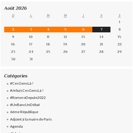
Août 2026
D
L
M
M
J
V
S
1
2
3
4
5
6
7
8
9
10
11
12
13
14
15
16
17
18
19
20
21
22
23
24
25
26
27
28
29
30
31
Catégories
#CesGensLà !
#JeSuisCesGensLà !
#RomeroDepute2022
#UnBancUnDébat
6ème République
Adjoint à la maire de Paris
Agenda