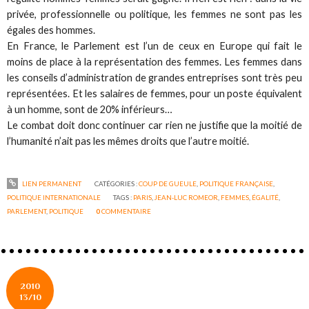
privée, professionnelle ou politique, les femmes ne sont pas les
égales des hommes.
En France, le Parlement est l’un de ceux en Europe qui fait le
moins de place à la représentation des femmes. Les femmes dans
les conseils d’administration de grandes entreprises sont très peu
représentées. Et les salaires de femmes, pour un poste équivalent
à un homme, sont de 20% inférieurs…
Le combat doit donc continuer car rien ne justifie que la moitié de
l’humanité n’ait pas les mêmes droits que l’autre moitié.
LIEN PERMANENT
CATÉGORIES :
COUP DE GUEULE
,
POLITIQUE FRANÇAISE
,
POLITIQUE INTERNATIONALE
TAGS :
PARIS
,
JEAN-LUC ROMEOR
,
FEMMES
,
ÉGALITÉ
,
PARLEMENT
,
POLITIQUE
0
COMMENTAIRE
2010
13/10