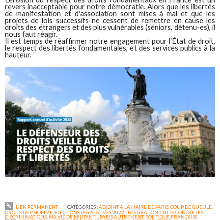
revers inacceptable pour notre démocratie. Alors que les libertés
de manifestation et d'association sont mises à mal et que les
projets de lois successifs ne cessent de remettre en cause les
droits des étrangers et des plus vulnérables (séniors, détenu-es), il
nous faut réagir.
Il est temps de réaffirmer notre engagement pour l'État de droit,
le respect des libertés fondamentales, et des services publics à la
hauteur.
LIEN PERMANENT
CATÉGORIES :
ADJOINT À LA MAIRE DE PARIS
,
COUP DE GUEULE
,
DROITS DE L'HOMME
,
ELECTIONS LÉGISLATIVES 2022
,
INTÉGRATION
,
LUTTE CONTRE LES
DISCRIMINATIONS
,
MA VIE DE MILITANT !
,
PARIS AUTREMENT
,
POLITIQUE FRANÇAISE