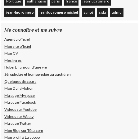
Politique
euthanasie
paris
france
jean luc romero
jean-luc romero
jean luc romero michel
santé
sida
admd
Me connaître et me suivre
Agenda officiel
Mon site officiel
Mon CV
Mes livres
Hubert, l'amour d'une vie
Sérophobie et homophobie au quotidien
Quelques discours
Mon DailyMotion
Ma page Myspace
Ma page Facebook
Videos sur Youtube
Videos sur Wat tv
Ma page Twitter
Mon Blog sur Têtu.com
Mon profil à La coopol