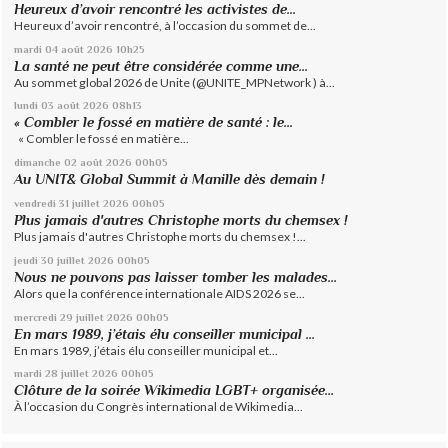
Heureux d’avoir rencontré les activistes de...
Heureux d’avoir rencontré, à l’occasion du sommet de...
mardi 04
août 2026
10h25
La santé ne peut être considérée comme une...
Au sommet global 2026 de Unite (@UNITE_MPNetwork ) à...
lundi 03
août 2026
08h13
« Combler le fossé en matière de santé : le...
« Combler le fossé en matière...
dimanche 02
août 2026
00h05
Au UNIT& Global Summit à Manille dès demain !
vendredi 31
juillet 2026
00h05
Plus jamais d'autres Christophe morts du chemsex !
Plus jamais d'autres Christophe morts du chemsex !...
jeudi 30
juillet 2026
00h05
Nous ne pouvons pas laisser tomber les malades...
Alors que la conférence internationale AIDS 2026 se...
mercredi 29
juillet 2026
00h05
En mars 1989, j’étais élu conseiller municipal ...
En mars 1989, j’étais élu conseiller municipal et...
mardi 28
juillet 2026
00h05
Clôture de la soirée Wikimedia LGBT+ organisée...
À l’occasion du Congrès international de Wikimedia...