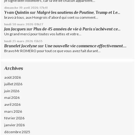
je signe bien volontiers, car la vie de chacun appartient...
dimanche 19
avril 2026
17h41
Yvan Quintin
sur
Malgré les soutiens de Poutine, Trump et Le...
bravo à tous, aux Hongrois d'abord qui sont su comment...
lundi 30
mars 2026
01h27
Jan Jacques
sur
Plus de 45 années de vie à Paris s’achèvent ce...
Un grand merci pour toutes vos luttes et votre...
lundi 23
mars 2026
13h35
Brunelet Jocelyne
sur
Une nouvelle vie commence effectivement....
Bravo Mr ROMERO pour tout ce que vous avez fait durant...
Archives
août 2026
juillet 2026
juin 2026
mai 2026
avril 2026
mars 2026
février 2026
janvier 2026
décembre 2025