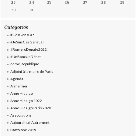
23
24
25
26
27
28
29
30
31
Catégories
#CesGensLà !
#JeSuisCesGensLà !
#RomeroDepute2022
#UnBancUnDébat
6ème République
Adjoint à la maire de Paris
Agenda
Alzheimer
Anne Hidalgo
Anne Hidalgo 2022
Anne Hidalgo Paris 2020
Associations
Aujourd'hui, Autrement
Bartolone 2015