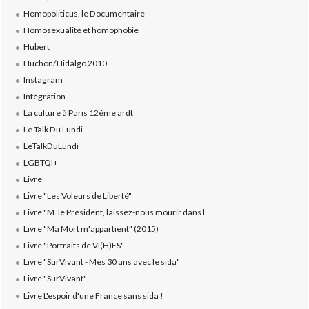
Homopoliticus, le Documentaire
Homosexualité et homophobie
Hubert
Huchon/Hidalgo 2010
Instagram
Intégration
La culture à Paris 12éme ardt
Le Talk Du Lundi
LeTalkDuLundi
LGBTQI+
Livre
Livre "Les Voleurs de Liberté"
Livre "M. le Président, laissez-nous mourir dans l
Livre "Ma Mort m'appartient" (2015)
Livre "Portraits de VI(H)ES"
Livre "SurVivant - Mes 30 ans avec le sida"
Livre "SurVivant"
Livre L'espoir d'une France sans sida !