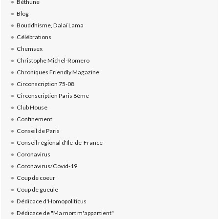
Béthune
Blog
Bouddhisme, Dalaï Lama
Célébrations
Chemsex
Christophe Michel-Romero
Chroniques Friendly Magazine
Circonscription 75-08
Circonscription Paris 8ème
Club House
Confinement
Conseil de Paris
Conseil régional d'Ile-de-France
Coronavirus
Coronavirus/Covid-19
Coup de coeur
Coup de gueule
Dédicace d'Homopoliticus
Dédicace de "Ma mort m'appartient"