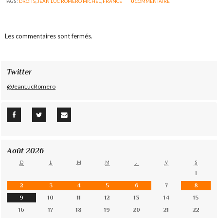
TAGS :
DROITS
,
JEAN LUC ROMERO MICHEL
,
FRANCE
0
COMMENTAIRE
Les commentaires sont fermés.
Twitter
@JeanLucRomero
Août 2026
D
L
M
M
J
V
S
1
2
3
4
5
6
7
8
9
10
11
12
13
14
15
16
17
18
19
20
21
22