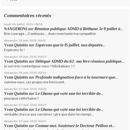
Commentaires récents
lundi 06
juillet 2026
14h56
NANGERONI
sur
Réunion publique ADMD à Béthune, le 9 juillet à...
Bon courage ...Continuez.... Avec mon toute ma sympathie
dimanche 28
juin 2026
16h41
Yvan Quintin
sur
Espérons que le 15 juillet, nos députés...
Espérons-le !
dimanche 28
juin 2026
16h39
Yvan Quintin
sur
Délégué ADMD du 62 : ma 1ère réunion publique...
je suis très contentpour vous ! félicitations !!!
dimanche 28
juin 2026
16h36
Yvan Quintin
sur
Profonde indignation face à la tournure que...
comme vous, ces propos me hérissent.
dimanche 07
juin 2026
16h26
Yvan Quintin
sur
Le Ghana qui vote une loi terrible de...
pourquoi cette haine ?
dimanche 07
juin 2026
16h24
Yvan Quintin
sur
Le Ghana qui vote une loi terrible de...
véritable chasse aux sorcières ! pire que dans les temps...
dimanche 07
juin 2026
16h21
Yvan Quintin
sur
Comme moi, Soutenez le Docteur Peillon et...