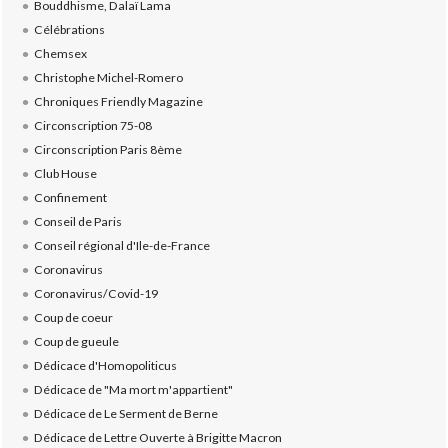
Bouddhisme, Dalaï Lama
Célébrations
Chemsex
Christophe Michel-Romero
Chroniques Friendly Magazine
Circonscription 75-08
Circonscription Paris 8ème
Club House
Confinement
Conseil de Paris
Conseil régional d'Ile-de-France
Coronavirus
Coronavirus/Covid-19
Coup de coeur
Coup de gueule
Dédicace d'Homopoliticus
Dédicace de "Ma mort m'appartient"
Dédicace de Le Serment de Berne
Dédicace de Lettre Ouverte à Brigitte Macron