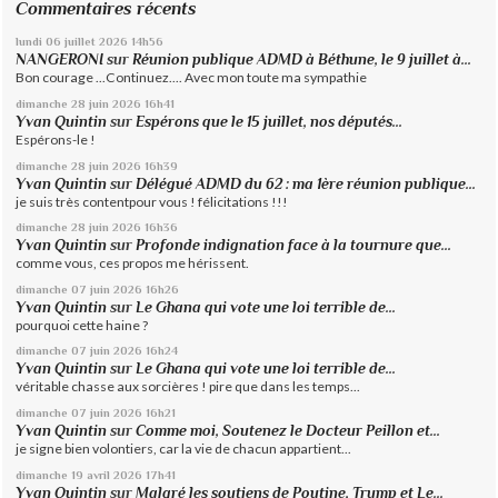
Commentaires récents
lundi 06
juillet 2026
14h56
NANGERONI
sur
Réunion publique ADMD à Béthune, le 9 juillet à...
Bon courage ...Continuez.... Avec mon toute ma sympathie
dimanche 28
juin 2026
16h41
Yvan Quintin
sur
Espérons que le 15 juillet, nos députés...
Espérons-le !
dimanche 28
juin 2026
16h39
Yvan Quintin
sur
Délégué ADMD du 62 : ma 1ère réunion publique...
je suis très contentpour vous ! félicitations !!!
dimanche 28
juin 2026
16h36
Yvan Quintin
sur
Profonde indignation face à la tournure que...
comme vous, ces propos me hérissent.
dimanche 07
juin 2026
16h26
Yvan Quintin
sur
Le Ghana qui vote une loi terrible de...
pourquoi cette haine ?
dimanche 07
juin 2026
16h24
Yvan Quintin
sur
Le Ghana qui vote une loi terrible de...
véritable chasse aux sorcières ! pire que dans les temps...
dimanche 07
juin 2026
16h21
Yvan Quintin
sur
Comme moi, Soutenez le Docteur Peillon et...
je signe bien volontiers, car la vie de chacun appartient...
dimanche 19
avril 2026
17h41
Yvan Quintin
sur
Malgré les soutiens de Poutine, Trump et Le...