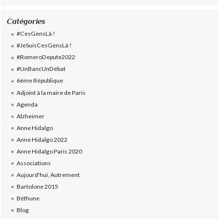
Catégories
#CesGensLà !
#JeSuisCesGensLà !
#RomeroDepute2022
#UnBancUnDébat
6ème République
Adjoint à la maire de Paris
Agenda
Alzheimer
Anne Hidalgo
Anne Hidalgo 2022
Anne Hidalgo Paris 2020
Associations
Aujourd'hui, Autrement
Bartolone 2015
Béthune
Blog