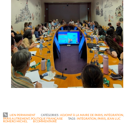
LIEN PERMANENT
CATÉGORIES :
ADJOINT À LA MAIRE DE PARIS
,
INTÉGRATION
,
PARIS AUTREMENT
,
POLITIQUE FRANÇAISE
TAGS :
INTÉGRATION
,
PARIS
,
JEAN LUC
ROMERO MICHEL
0
COMMENTAIRE