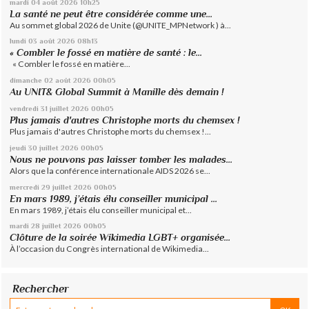
mardi 04
août 2026
10h25
La santé ne peut être considérée comme une...
Au sommet global 2026 de Unite (@UNITE_MPNetwork ) à...
lundi 03
août 2026
08h13
« Combler le fossé en matière de santé : le...
« Combler le fossé en matière...
dimanche 02
août 2026
00h05
Au UNIT& Global Summit à Manille dès demain !
vendredi 31
juillet 2026
00h05
Plus jamais d'autres Christophe morts du chemsex !
Plus jamais d'autres Christophe morts du chemsex !...
jeudi 30
juillet 2026
00h05
Nous ne pouvons pas laisser tomber les malades...
Alors que la conférence internationale AIDS 2026 se...
mercredi 29
juillet 2026
00h05
En mars 1989, j’étais élu conseiller municipal ...
En mars 1989, j’étais élu conseiller municipal et...
mardi 28
juillet 2026
00h05
Clôture de la soirée Wikimedia LGBT+ organisée...
À l’occasion du Congrès international de Wikimedia...
Rechercher