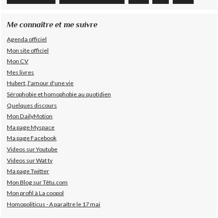
Me connaître et me suivre
Agenda officiel
Mon site officiel
Mon CV
Mes livres
Hubert, l'amour d'une vie
Sérophobie et homophobie au quotidien
Quelques discours
Mon DailyMotion
Ma page Myspace
Ma page Facebook
Videos sur Youtube
Videos sur Wat tv
Ma page Twitter
Mon Blog sur Têtu.com
Mon profil à La coopol
Homopoliticus - A paraître le 17 mai