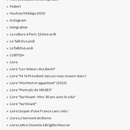
Hubert
Huchon/Hidalgo 2010
Instagram
Intégration
La culture à Paris 12éme ardt
Le Talk Du Lundi
LeTalkDuLundi
LGBTQI+
Livre
Livre "Les Voleurs de Liberté"
Livre "M. le Président, laissez-nous mourir dans l
Livre "Ma Mort m'appartient" (2015)
Livre "Portraits de VI(H)ES"
Livre "SurVivant - Mes 30 ans avec le sida"
Livre "SurVivant"
Livre L'espoir d'une France sans sida !
Livre Le Serment de Berne
Livre Lettre Ouverte à Brigitte Macron