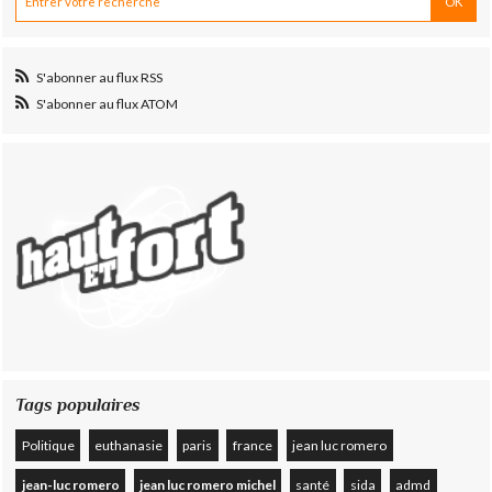
S'abonner au flux RSS
S'abonner au flux ATOM
Tags populaires
Politique
euthanasie
paris
france
jean luc romero
jean-luc romero
jean luc romero michel
santé
sida
admd