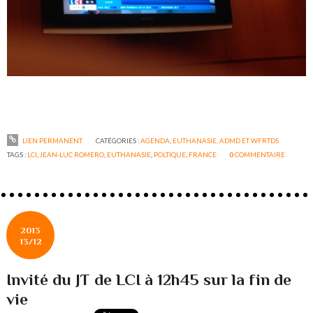
LIEN PERMANENT
CATÉGORIES :
AGENDA
,
EUTHANASIE, ADMD ET WFRTDS
TAGS :
LCI
,
JEAN-LUC ROMERO
,
EUTHANASIE
,
POLTIQUE
,
FRANCE
0
COMMENTAIRE
2013
13/12
Invité du JT de LCI à 12h45 sur la fin de
vie