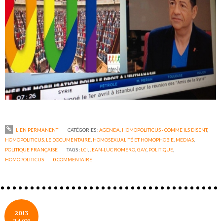
LIEN PERMANENT
CATÉGORIES :
AGENDA
,
HOMOPOLITICUS - COMME ILS DISENT
,
HOMOPOLITICUS, LE DOCUMENTAIRE
,
HOMOSEXUALITÉ ET HOMOPHOBIE
,
MEDIAS
,
POLITIQUE FRANÇAISE
TAGS :
LCI
,
JEAN-LUC ROMERO
,
GAY
,
POLITIQUE
,
HOMOPOLITICUS
0
COMMENTAIRE
2013
24/01