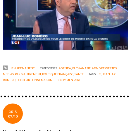
LIEN PERMANENT
CATÉGORIES :
AGENDA
,
EUTHANASIE, ADMD ET WFRTDS
,
MEDIAS
,
PARIS AUTREMENT
,
POLITIQUE FRANÇAISE
,
SANTÉ
TAGS :
LCI
,
JEAN LUC
ROMERO
,
DOCTEUR BONNEMAISON
0
COMMENTAIRE
2015
07/10