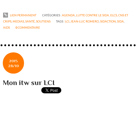
LIEN PERMANENT
CATÉGORIES :
AGENDA
,
LUTTE CONTRE LE SIDA, ELCS, CNS ET
CRIPS
,
MEDIAS
,
SANTÉ
,
SOUTIENS
TAGS :
LCI
,
JEAN-LUC ROMERO
,
SIDACTION
,
SIDA
,
AIDS
0
COMMENTAIRE
2015
28/10
Mon itw sur LCI