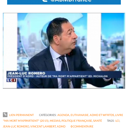
LIEN PERMANENT
CATÉGORIES :
AGENDA
,
EUTHANASIE, ADMD ET WFRTDS
,
LIVRE
"MA MORT M'APPARTIENT" (2015)
,
MEDIAS
,
POLITIQUE FRANÇAISE
,
SANTÉ
TAGS :
LCI
,
JEAN-LUC ROMERO
,
VINCENT LAMBERT
,
ADMD
0
COMMENTAIRE