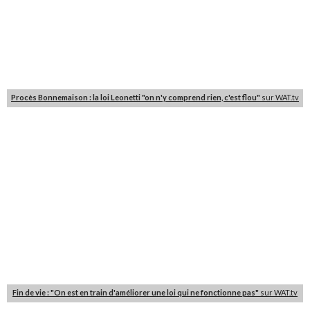
Procès Bonnemaison : la loi Leonetti "on n'y comprend rien, c'est flou"
sur WAT.tv
Fin de vie : "On est en train d'améliorer une loi qui ne fonctionne pas"
sur WAT.tv