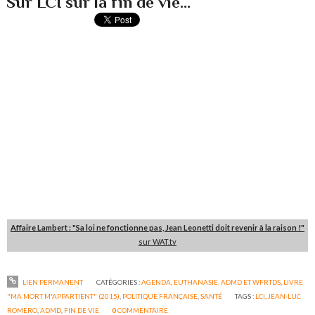
Sur LCI sur la fin de vie...
Affaire Lambert : "Sa loi ne fonctionne pas, Jean Leonetti doit revenir à la raison !"
sur WAT.tv
LIEN PERMANENT
CATÉGORIES :
AGENDA
,
EUTHANASIE, ADMD ET WFRTDS
,
LIVRE
"MA MORT M'APPARTIENT" (2015)
,
POLITIQUE FRANÇAISE
,
SANTÉ
TAGS :
LCI
,
JEAN-LUC
ROMERO
,
ADMD
,
FIN DE VIE
0
COMMENTAIRE