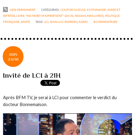
LIEN PERMANENT
CATÉGORIES :
COUP DE GUEULE
,
EUTHANASIE, ADMD ET
WFRTDS
,
LIVRE "MA MORT M'APPARTIENT" (2015)
,
MEDIAS
,
MES LIVRES
,
POLITIQUE
FRANÇAISE
,
SANTÉ
TAGS :
LCI
,
JEAN-LUC ROMERO
,
ADMD
0
COMMENTAIRE
2015
24/10
Invité de LCI à 21H
Après BFM TV, je serai à LCI pour commenter le verdict du
docteur Bonnemaison.