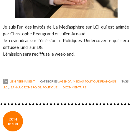
Je suis l’un des invités de La Mediasphère sur LCI qui est animée
par Christophe Beaugrand et Julien Arnaud.
Je reviendrai sur l’émission « Politiques Undercover » qui sera
diffusée lundi sur D8.
L'émission sera rediffusé le week-end.
LIEN PERMANENT
CATÉGORIES :
AGENDA
,
MEDIAS
,
POLITIQUE FRANÇAISE
TAGS
:
LCI
,
JEAN-LUC ROMERO
,
D8
,
POLITIQUE
0
COMMENTAIRE
2014
16/08