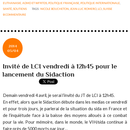
EUTHANASIE, ADMD ET WFRTDS
,
POLITIQUE FRANÇAISE
,
POLITIQUE INTERNATIONALE
,
SANTÉ
,
SOUTIENS
TAGS :
NICOLE BOUCHETON
,
JEAN-LUC ROMERO
,
LCI
,
SUISSE
0
COMMENTAIRE
2014
03/04
Invité de LCI vendredi à 12h45 pour le
lancement du Sidaction
Demain vendredi 4 avril, je serai l’invité du JT de LCI à 12h45.
En effet, alors que le Sidaction débute dans les medias ce vendredi
et pour trois jours, je parlerai de la situation du sida en France et
de l’inquiétude face à la baisse des moyens alloués à ce combat
pour la vie. Pour mémoire, dans le monde, le VIH/sida continue à
faire près de 5000 morts par jour…