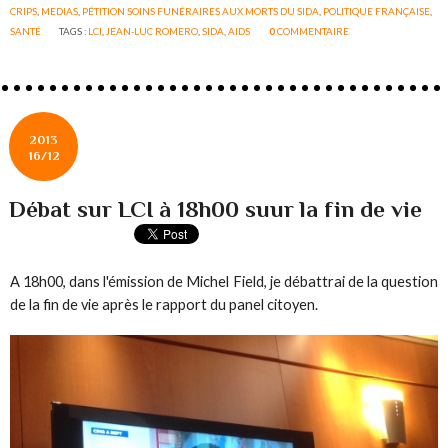
CRIPS
,
MEDIAS
,
PÉTITION SOINS FUNÉRAIRES AUX MORTS DU SIDA
,
POLITIQUE FRANÇAISE
,
SANTÉ
TAGS :
LCI
,
JEAN-LUC ROMERO
,
SIDA
,
AIDS
0
COMMENTAIRE
2013
16/12
Débat sur LCI à 18h00 suur la fin de vie
A 18h00, dans l'émission de Michel Field, je débattrai de la question
de la fin de vie après le rapport du panel citoyen.