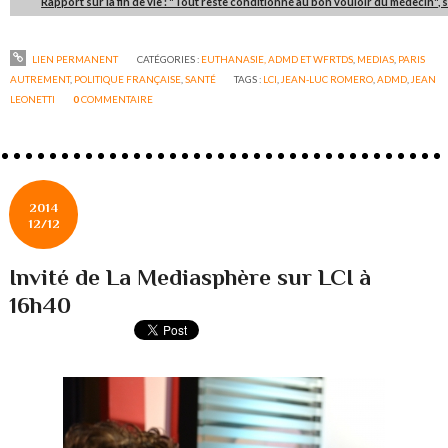
Rapport sur la fin de vie : "Tout reste conditionné au bon vouloir du médecin"
LIEN PERMANENT
CATÉGORIES :
EUTHANASIE, ADMD ET WFRTDS
,
MEDIAS
,
PARIS
AUTREMENT
,
POLITIQUE FRANÇAISE
,
SANTÉ
TAGS :
LCI
,
JEAN-LUC ROMERO
,
ADMD
,
JEAN
LEONETTI
0
COMMENTAIRE
2014
12/12
Invité de La Mediasphère sur LCI à
16h40