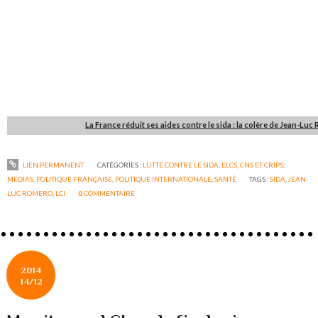
La France réduit ses aides contre le sida : la colère de Jean-Lu
LIEN PERMANENT
CATÉGORIES :
LUTTE CONTRE LE SIDA, ELCS, CNS ET CRIPS
,
MEDIAS
,
POLITIQUE FRANÇAISE
,
POLITIQUE INTERNATIONALE
,
SANTÉ
TAGS :
SIDA
,
JEAN-
LUC ROMERO
,
LCI
0
COMMENTAIRE
2014
14/12