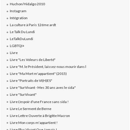
Huchon/Hidalgo 2010
Instagram
Intégration
La culture à Paris 12éme ardt
Le Talk Du Lundi
LeTalkDuLundi
LGBTQI+
Livre
Livre "Les Voleurs de Liberté"
Livre "M. le Président, laissez-nous mourir dans l
Livre "Ma Mort m'appartient" (2015)
Livre "Portraits de VI(H)ES"
Livre "SurVivant - Mes 30 ans avec le sida"
Livre "SurVivant"
Livre L'espoir d'une France sans sida !
Livre Le Serment de Berne
Livre Lettre Ouverte à Brigitte Macron
Livre Mon corps m'appartient !
Livre Plus Vivant Que Jamais !