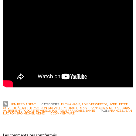
LIEN PERMANENT
CATÉGORIES :
EUTHANASIE, ADMD ET WFRTDS
,
LIVRE LETTRE
OUVERTE À BRIGITTE MACRON
,
MA VIE DE MILITANT !
,
MA VIE SANS CHRIS
,
MEDIAS
,
PARIS
AUTREMENT
,
PODCAST ET VIDEOS
,
POLITIQUE FRANÇAISE
,
SANTÉ
TAGS :
FRANCE5
,
JEAN
LUC ROMERO-MICHEL
,
ADMD
0
COMMENTAIRE
Les commentaires sont fermés.