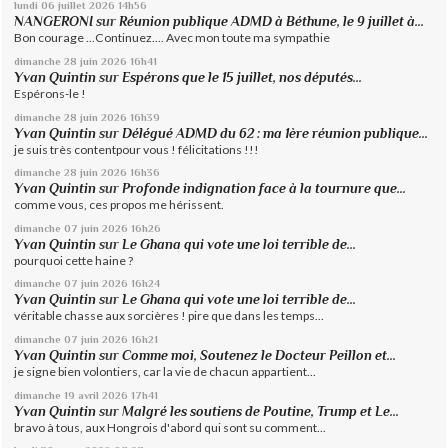
lundi 06
juillet 2026
14h56
NANGERONI
sur
Réunion publique ADMD à Béthune, le 9 juillet à...
Bon courage ...Continuez.... Avec mon toute ma sympathie
dimanche 28
juin 2026
16h41
Yvan Quintin
sur
Espérons que le 15 juillet, nos députés...
Espérons-le !
dimanche 28
juin 2026
16h39
Yvan Quintin
sur
Délégué ADMD du 62 : ma 1ère réunion publique...
je suis très contentpour vous ! félicitations !!!
dimanche 28
juin 2026
16h36
Yvan Quintin
sur
Profonde indignation face à la tournure que...
comme vous, ces propos me hérissent.
dimanche 07
juin 2026
16h26
Yvan Quintin
sur
Le Ghana qui vote une loi terrible de...
pourquoi cette haine ?
dimanche 07
juin 2026
16h24
Yvan Quintin
sur
Le Ghana qui vote une loi terrible de...
véritable chasse aux sorcières ! pire que dans les temps...
dimanche 07
juin 2026
16h21
Yvan Quintin
sur
Comme moi, Soutenez le Docteur Peillon et...
je signe bien volontiers, car la vie de chacun appartient...
dimanche 19
avril 2026
17h41
Yvan Quintin
sur
Malgré les soutiens de Poutine, Trump et Le...
bravo à tous, aux Hongrois d'abord qui sont su comment...