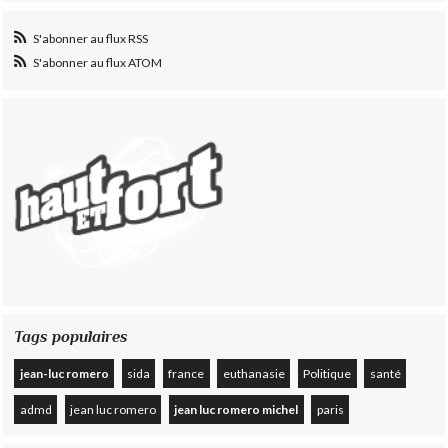
S'abonner au flux RSS
S'abonner au flux ATOM
Tags populaires
jean-luc romero
sida
france
euthanasie
Politique
santé
admd
jean luc romero
jean luc romero michel
paris