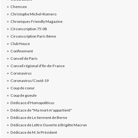
Chemsex
Christophe Michel-Romero
Chroniques Friendly Magazine
Circonscription 75-08
Circonscription Paris 8ème
Club House
Confinement
Conseil de Paris
Conseil régional d'Ile-de-France
Coronavirus
Coronavirus/Covid-19
Coup de coeur
Coup de gueule
Dédicace d'Homopoliticus
Dédicace de "Ma mort m'appartient"
Dédicace de Le Serment de Berne
Dédicace de Lettre Ouverte à Brigitte Macron
Dédicace de M. le Président