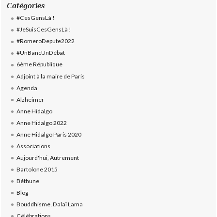
Catégories
#CesGensLà !
#JeSuisCesGensLà !
#RomeroDepute2022
#UnBancUnDébat
6ème République
Adjoint à la maire de Paris
Agenda
Alzheimer
Anne Hidalgo
Anne Hidalgo 2022
Anne Hidalgo Paris 2020
Associations
Aujourd'hui, Autrement
Bartolone 2015
Béthune
Blog
Bouddhisme, Dalaï Lama
Célébrations