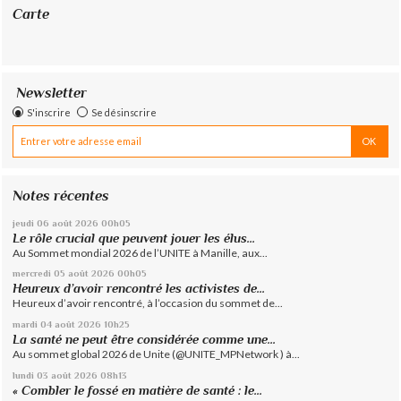
Carte
Newsletter
S'inscrire
Se désinscrire
Notes récentes
jeudi 06
août 2026
00h05
Le rôle crucial que peuvent jouer les élus...
Au Sommet mondial 2026 de l’UNITE à Manille, aux...
mercredi 05
août 2026
00h05
Heureux d’avoir rencontré les activistes de...
Heureux d’avoir rencontré, à l’occasion du sommet de...
mardi 04
août 2026
10h25
La santé ne peut être considérée comme une...
Au sommet global 2026 de Unite (@UNITE_MPNetwork ) à...
lundi 03
août 2026
08h13
« Combler le fossé en matière de santé : le...