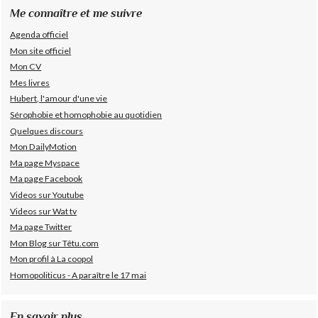
Me connaître et me suivre
Agenda officiel
Mon site officiel
Mon CV
Mes livres
Hubert, l'amour d'une vie
Sérophobie et homophobie au quotidien
Quelques discours
Mon DailyMotion
Ma page Myspace
Ma page Facebook
Videos sur Youtube
Videos sur Wat tv
Ma page Twitter
Mon Blog sur Têtu.com
Mon profil à La coopol
Homopoliticus - A paraître le 17 mai
En savoir plus