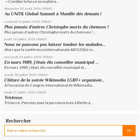
« Combler le fossé en matière...
dimanche 02
août 2026
00h05
Au UNIT& Global Summit à Manille dès demain !
vendredi 31
juillet 2026
00h05
Plus jamais d'autres Christophe morts du chemsex !
Plus jamais d'autres Christophe morts du chemsex !...
jeudi 30
juillet 2026
00h05
Nous ne pouvons pas laisser tomber les malades...
Alors que la conférence internationale AIDS 2026 se...
mercredi 29
juillet 2026
00h05
En mars 1989, j’étais élu conseiller municipal ...
En mars 1989, j’étais élu conseiller municipal et...
mardi 28
juillet 2026
00h05
Clôture de la soirée Wikimedia LGBT+ organisée...
À l’occasion du Congrès international de Wikimedia...
lundi 27
juillet 2026
00h19
Tristesse.
Tristesse. Pensées pour la personne tuée à Berlin à...
Rechercher