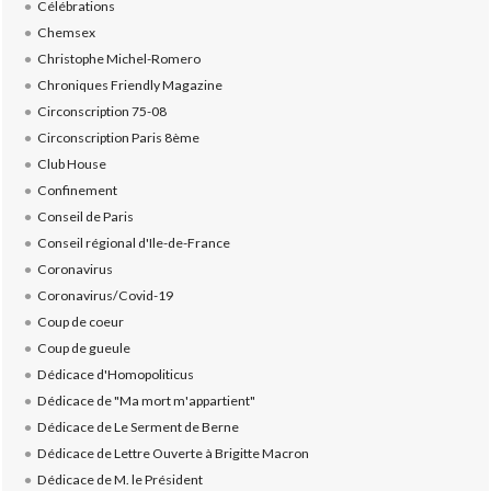
Célébrations
Chemsex
Christophe Michel-Romero
Chroniques Friendly Magazine
Circonscription 75-08
Circonscription Paris 8ème
Club House
Confinement
Conseil de Paris
Conseil régional d'Ile-de-France
Coronavirus
Coronavirus/Covid-19
Coup de coeur
Coup de gueule
Dédicace d'Homopoliticus
Dédicace de "Ma mort m'appartient"
Dédicace de Le Serment de Berne
Dédicace de Lettre Ouverte à Brigitte Macron
Dédicace de M. le Président