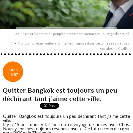
La culture et l’identité du peuple tibétain sont menacées.
Page d'accueil
Non au nouveau règlement intérieur imposé dans certaines résidences
sociales de Coallia.
2025
14/07
Quitter Bangkok est toujours un peu
déchirant tant j’aime cette ville.
Quitter Bangkok est toujours un peu déchirant tant j’aime cette
ville.
Il y a 15 ans, nous y faisions notre voyage de noces avec Chris.
Nous y sommes toujours revenus ensuite. Ce fut un coup de cœur
pour BKK et la Thaïlande…