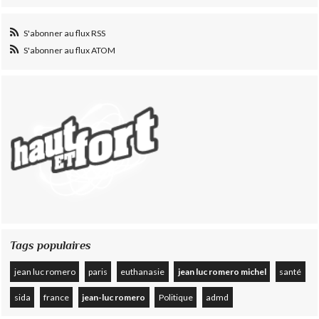
S'abonner au flux RSS
S'abonner au flux ATOM
Tags populaires
jean luc romero
paris
euthanasie
jean luc romero michel
santé
sida
france
jean-luc romero
Politique
admd