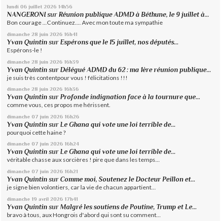
lundi 06
juillet 2026
14h56
NANGERONI
sur
Réunion publique ADMD à Béthune, le 9 juillet à...
Bon courage ...Continuez.... Avec mon toute ma sympathie
dimanche 28
juin 2026
16h41
Yvan Quintin
sur
Espérons que le 15 juillet, nos députés...
Espérons-le !
dimanche 28
juin 2026
16h39
Yvan Quintin
sur
Délégué ADMD du 62 : ma 1ère réunion publique...
je suis très contentpour vous ! félicitations !!!
dimanche 28
juin 2026
16h36
Yvan Quintin
sur
Profonde indignation face à la tournure que...
comme vous, ces propos me hérissent.
dimanche 07
juin 2026
16h26
Yvan Quintin
sur
Le Ghana qui vote une loi terrible de...
pourquoi cette haine ?
dimanche 07
juin 2026
16h24
Yvan Quintin
sur
Le Ghana qui vote une loi terrible de...
véritable chasse aux sorcières ! pire que dans les temps...
dimanche 07
juin 2026
16h21
Yvan Quintin
sur
Comme moi, Soutenez le Docteur Peillon et...
je signe bien volontiers, car la vie de chacun appartient...
dimanche 19
avril 2026
17h41
Yvan Quintin
sur
Malgré les soutiens de Poutine, Trump et Le...
bravo à tous, aux Hongrois d'abord qui sont su comment...