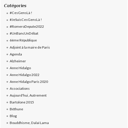
Catégories
#CesGensLà !
#JeSuisCesGensLà !
#RomeroDepute2022
#UnBancUnDébat
6ème République
Adjoint à la maire de Paris
Agenda
Alzheimer
Anne Hidalgo
Anne Hidalgo 2022
Anne Hidalgo Paris 2020
Associations
Aujourd'hui, Autrement
Bartolone 2015
Béthune
Blog
Bouddhisme, Dalaï Lama