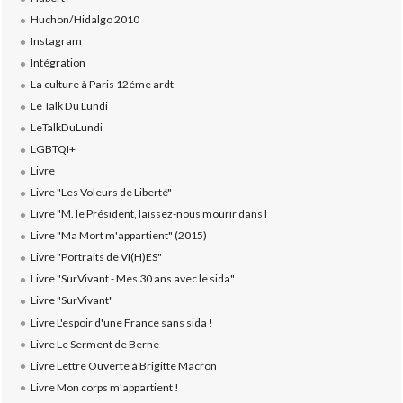
Huchon/Hidalgo 2010
Instagram
Intégration
La culture à Paris 12éme ardt
Le Talk Du Lundi
LeTalkDuLundi
LGBTQI+
Livre
Livre "Les Voleurs de Liberté"
Livre "M. le Président, laissez-nous mourir dans l
Livre "Ma Mort m'appartient" (2015)
Livre "Portraits de VI(H)ES"
Livre "SurVivant - Mes 30 ans avec le sida"
Livre "SurVivant"
Livre L'espoir d'une France sans sida !
Livre Le Serment de Berne
Livre Lettre Ouverte à Brigitte Macron
Livre Mon corps m'appartient !