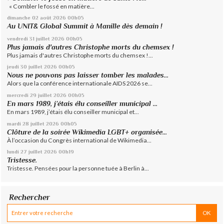
« Combler le fossé en matière...
dimanche 02
août 2026
00h05
Au UNIT& Global Summit à Manille dès demain !
vendredi 31
juillet 2026
00h05
Plus jamais d'autres Christophe morts du chemsex !
Plus jamais d'autres Christophe morts du chemsex !...
jeudi 30
juillet 2026
00h05
Nous ne pouvons pas laisser tomber les malades...
Alors que la conférence internationale AIDS 2026 se...
mercredi 29
juillet 2026
00h05
En mars 1989, j’étais élu conseiller municipal ...
En mars 1989, j’étais élu conseiller municipal et...
mardi 28
juillet 2026
00h05
Clôture de la soirée Wikimedia LGBT+ organisée...
À l’occasion du Congrès international de Wikimedia...
lundi 27
juillet 2026
00h19
Tristesse.
Tristesse. Pensées pour la personne tuée à Berlin à...
Rechercher