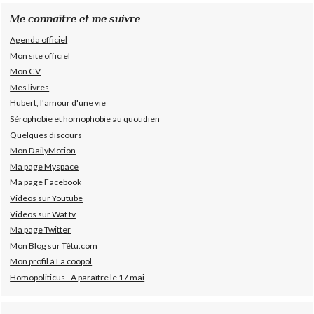
Me connaître et me suivre
Agenda officiel
Mon site officiel
Mon CV
Mes livres
Hubert, l'amour d'une vie
Sérophobie et homophobie au quotidien
Quelques discours
Mon DailyMotion
Ma page Myspace
Ma page Facebook
Videos sur Youtube
Videos sur Wat tv
Ma page Twitter
Mon Blog sur Têtu.com
Mon profil à La coopol
Homopoliticus - A paraître le 17 mai