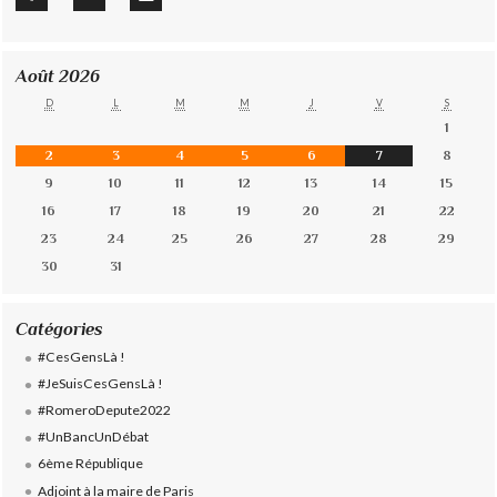
Août 2026
D
L
M
M
J
V
S
1
2
3
4
5
6
7
8
9
10
11
12
13
14
15
16
17
18
19
20
21
22
23
24
25
26
27
28
29
30
31
Catégories
#CesGensLà !
#JeSuisCesGensLà !
#RomeroDepute2022
#UnBancUnDébat
6ème République
Adjoint à la maire de Paris