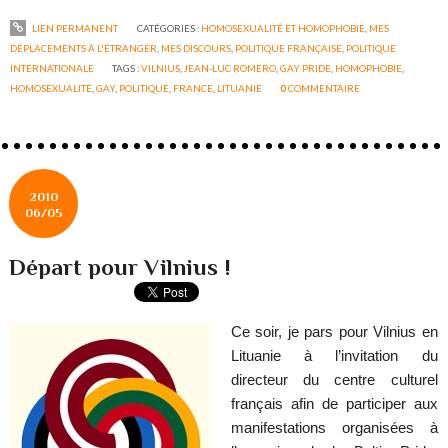
LIEN PERMANENT
CATÉGORIES :
HOMOSEXUALITÉ ET HOMOPHOBIE
,
MES
DÉPLACEMENTS À L'ÉTRANGER
,
MES DISCOURS
,
POLITIQUE FRANÇAISE
,
POLITIQUE
INTERNATIONALE
TAGS :
VILNIUS
,
JEAN-LUC ROMERO
,
GAY PRIDE
,
HOMOPHOBIE
,
HOMOSEXUALITÉ
,
GAY
,
POLITIQUE
,
FRANCE
,
LITUANIE
0
COMMENTAIRE
2010
06/05
Départ pour Vilnius !
Ce soir, je pars pour Vilnius en
Lituanie à l’invitation du
directeur du centre culturel
français afin de participer aux
manifestations organisées à