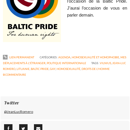
l’occasion de la Baltic Pride.
J’aurai l’occasion de vous en
parler demain.
LIEN PERMANENT
CATÉGORIES :
AGENDA
,
HOMOSEXUALITÉ ET HOMOPHOBIE
,
MES
DÉPLACEMENTS À L'ÉTRANGER
,
POLITIQUE INTERNATIONALE
TAGS :
VILNIUS
,
JEAN-LUC
ROMERO
,
LITUANIE
,
BALTIC PRIDE
,
GAY
,
HOMOSEXUALITÉ
,
DROITS DE L'HOMME
0
COMMENTAIRE
Twitter
@JeanLucRomero