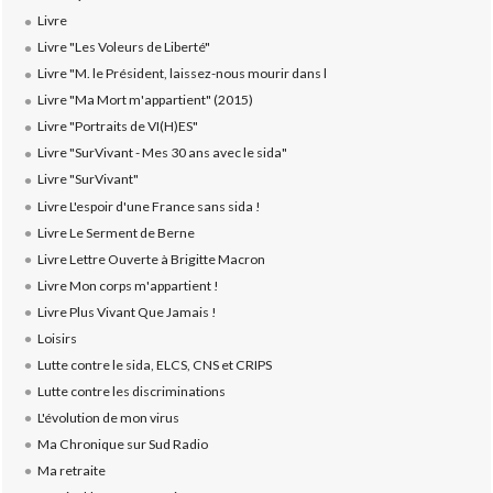
Livre
Livre "Les Voleurs de Liberté"
Livre "M. le Président, laissez-nous mourir dans l
Livre "Ma Mort m'appartient" (2015)
Livre "Portraits de VI(H)ES"
Livre "SurVivant - Mes 30 ans avec le sida"
Livre "SurVivant"
Livre L'espoir d'une France sans sida !
Livre Le Serment de Berne
Livre Lettre Ouverte à Brigitte Macron
Livre Mon corps m'appartient !
Livre Plus Vivant Que Jamais !
Loisirs
Lutte contre le sida, ELCS, CNS et CRIPS
Lutte contre les discriminations
L'évolution de mon virus
Ma Chronique sur Sud Radio
Ma retraite