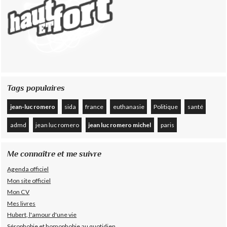
Tags populaires
jean-luc romero
sida
france
euthanasie
Politique
santé
admd
jean luc romero
jean luc romero michel
paris
Me connaître et me suivre
Agenda officiel
Mon site officiel
Mon CV
Mes livres
Hubert, l'amour d'une vie
Sérophobie et homophobie au quotidien