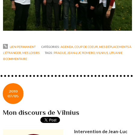
LIEN PERMANENT
CATÉGORIES :
AGENDA
,
COUP DE COEUR
,
MES DÉPLACEMENTS À
L'ÉTRANGER
,
MES LOISIRS
TAGS :
PRAGUE
,
JEAN-LUC ROMERO
,
VILNIUS
,
LITUANIE
0
COMMENTAIRE
2010
07/05
Mon discours de Vilnius
Intervention de Jean-Luc