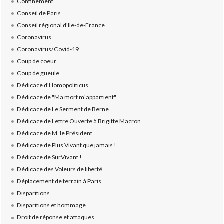
Confinement
Conseil de Paris
Conseil régional d'Ile-de-France
Coronavirus
Coronavirus/Covid-19
Coup de coeur
Coup de gueule
Dédicace d'Homopoliticus
Dédicace de "Ma mort m'appartient"
Dédicace de Le Serment de Berne
Dédicace de Lettre Ouverte à Brigitte Macron
Dédicace de M. le Président
Dédicace de Plus Vivant que jamais !
Dédicace de SurVivant !
Dédicace des Voleurs de liberté
Déplacement de terrain à Paris
Disparitions
Disparitions et hommage
Droit de réponse et attaques