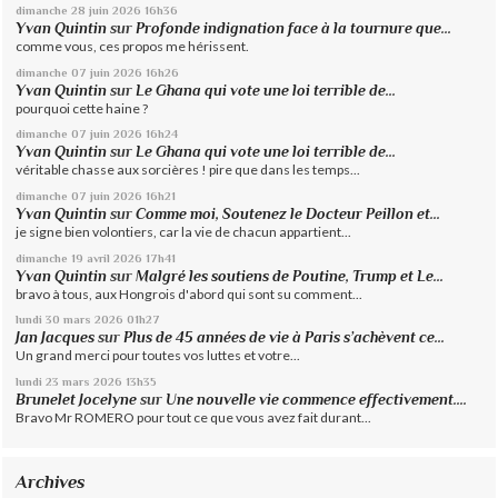
dimanche 28
juin 2026
16h36
Yvan Quintin
sur
Profonde indignation face à la tournure que...
comme vous, ces propos me hérissent.
dimanche 07
juin 2026
16h26
Yvan Quintin
sur
Le Ghana qui vote une loi terrible de...
pourquoi cette haine ?
dimanche 07
juin 2026
16h24
Yvan Quintin
sur
Le Ghana qui vote une loi terrible de...
véritable chasse aux sorcières ! pire que dans les temps...
dimanche 07
juin 2026
16h21
Yvan Quintin
sur
Comme moi, Soutenez le Docteur Peillon et...
je signe bien volontiers, car la vie de chacun appartient...
dimanche 19
avril 2026
17h41
Yvan Quintin
sur
Malgré les soutiens de Poutine, Trump et Le...
bravo à tous, aux Hongrois d'abord qui sont su comment...
lundi 30
mars 2026
01h27
Jan Jacques
sur
Plus de 45 années de vie à Paris s’achèvent ce...
Un grand merci pour toutes vos luttes et votre...
lundi 23
mars 2026
13h35
Brunelet Jocelyne
sur
Une nouvelle vie commence effectivement....
Bravo Mr ROMERO pour tout ce que vous avez fait durant...
Archives