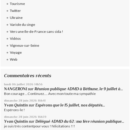
Tourisme
Twitter
Ukraine
Variole du singe
Vers une Ile-de-France sans sida !
Vidéos
Vigneux-sur-Seine
Voyage
Web
Commentaires récents
lundi 06
juillet 2026
14h56
NANGERONI
sur
Réunion publique ADMD à Béthune, le 9 juillet à...
Bon courage ...Continuez.... Avec mon toute ma sympathie
dimanche 28
juin 2026
16h41
Yvan Quintin
sur
Espérons que le 15 juillet, nos députés...
Espérons-le !
dimanche 28
juin 2026
16h39
Yvan Quintin
sur
Délégué ADMD du 62 : ma 1ère réunion publique...
je suis très contentpour vous ! félicitations !!!