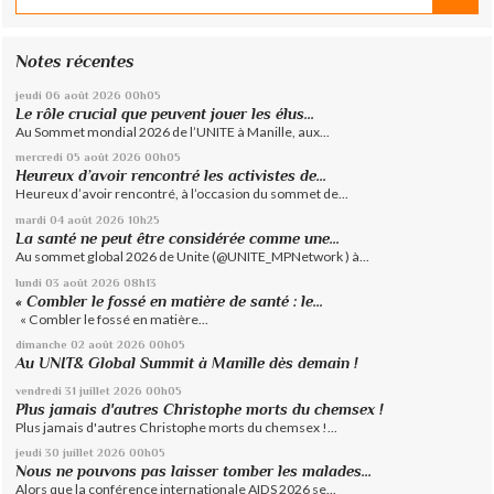
Notes récentes
jeudi 06
août 2026
00h05
Le rôle crucial que peuvent jouer les élus...
Au Sommet mondial 2026 de l’UNITE à Manille, aux...
mercredi 05
août 2026
00h05
Heureux d’avoir rencontré les activistes de...
Heureux d’avoir rencontré, à l’occasion du sommet de...
mardi 04
août 2026
10h25
La santé ne peut être considérée comme une...
Au sommet global 2026 de Unite (@UNITE_MPNetwork ) à...
lundi 03
août 2026
08h13
« Combler le fossé en matière de santé : le...
« Combler le fossé en matière...
dimanche 02
août 2026
00h05
Au UNIT& Global Summit à Manille dès demain !
vendredi 31
juillet 2026
00h05
Plus jamais d'autres Christophe morts du chemsex !
Plus jamais d'autres Christophe morts du chemsex !...
jeudi 30
juillet 2026
00h05
Nous ne pouvons pas laisser tomber les malades...
Alors que la conférence internationale AIDS 2026 se...