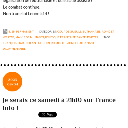
légalisation de l’euthanasie et du suicide assisté !
Le combat continue.
Non à une loi Leonetti 4 !
LIEN PERMANENT
CATÉGORIES :
COUP DE GUEULE
,
EUTHANASIE, ADMD ET
WFRTDS
,
MA VIE DE MILITANT !
,
POLITIQUE FRANÇAISE
,
SANTÉ
,
TWITTER
TAGS :
FRANÇOIS BRAUN
,
JEAN LUC ROMERO MICHEL
,
ADMD
,
EUTHANASIE
0
COMMENTAIRE
2023
08/04
Je serais ce samedi à 21h10 sur France
Info !