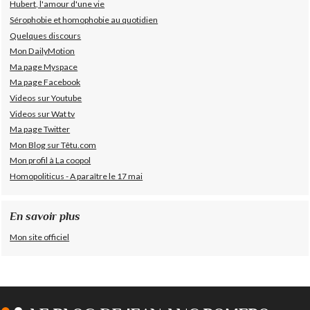
Hubert, l'amour d'une vie
Sérophobie et homophobie au quotidien
Quelques discours
Mon DailyMotion
Ma page Myspace
Ma page Facebook
Videos sur Youtube
Videos sur Wat tv
Ma page Twitter
Mon Blog sur Têtu.com
Mon profil à La coopol
Homopoliticus - A paraître le 17 mai
En savoir plus
Mon site officiel