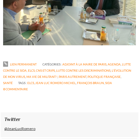
LIEN PERMANENT
CATÉGORIES :
ADJOINT À LA MAIRE DE PARIS
,
AGENDA
,
LUTTE
CONTRE LE SIDA, ELCS, CNS ET CRIPS
,
LUTTE CONTRE LES DISCRIMINATIONS
,
L'ÉVOLUTION
DE MON VIRUS
,
MA VIE DE MILITANT !
,
PARIS AUTREMENT
,
POLITIQUE FRANÇAISE
,
SANTÉ
TAGS :
ELCS
,
JEAN LUC ROMERO MICHEL
,
FRANÇOIS BRAUN
,
SIDA
0
COMMENTAIRE
Twitter
@JeanLucRomero