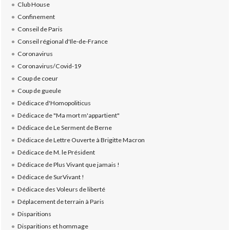
Club House
Confinement
Conseil de Paris
Conseil régional d'Ile-de-France
Coronavirus
Coronavirus/Covid-19
Coup de coeur
Coup de gueule
Dédicace d'Homopoliticus
Dédicace de "Ma mort m'appartient"
Dédicace de Le Serment de Berne
Dédicace de Lettre Ouverte à Brigitte Macron
Dédicace de M. le Président
Dédicace de Plus Vivant que jamais !
Dédicace de SurVivant !
Dédicace des Voleurs de liberté
Déplacement de terrain à Paris
Disparitions
Disparitions et hommage