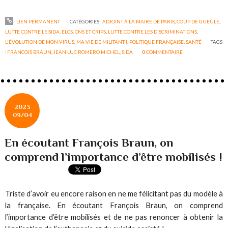
LIEN PERMANENT
CATÉGORIES :
ADJOINT À LA MAIRE DE PARIS
,
COUP DE GUEULE
,
LUTTE CONTRE LE SIDA, ELCS, CNS ET CRIPS
,
LUTTE CONTRE LES DISCRIMINATIONS
,
L'ÉVOLUTION DE MON VIRUS
,
MA VIE DE MILITANT !
,
POLITIQUE FRANÇAISE
,
SANTÉ
TAGS
:
FRANCOIS BRAUN
,
JEAN LUC ROMERO MICHEL
,
SIDA
0
COMMENTAIRE
2023
09/04
En écoutant François Braun, on
comprend l’importance d’être mobilisés !
Triste d’avoir eu encore raison en ne me félicitant pas du modèle à
la française. En écoutant François Braun, on comprend
l’importance d’être mobilisés et de ne pas renoncer à obtenir la