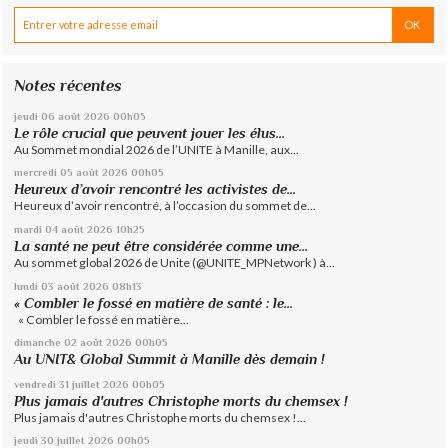
Notes récentes
jeudi 06
août 2026
00h05
Le rôle crucial que peuvent jouer les élus...
Au Sommet mondial 2026 de l’UNITE à Manille, aux...
mercredi 05
août 2026
00h05
Heureux d’avoir rencontré les activistes de...
Heureux d’avoir rencontré, à l’occasion du sommet de...
mardi 04
août 2026
10h25
La santé ne peut être considérée comme une...
Au sommet global 2026 de Unite (@UNITE_MPNetwork ) à...
lundi 03
août 2026
08h13
« Combler le fossé en matière de santé : le...
« Combler le fossé en matière...
dimanche 02
août 2026
00h05
Au UNIT& Global Summit à Manille dès demain !
vendredi 31
juillet 2026
00h05
Plus jamais d'autres Christophe morts du chemsex !
Plus jamais d'autres Christophe morts du chemsex !...
jeudi 30
juillet 2026
00h05