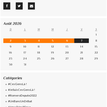
Août 2026
D
L
M
M
J
V
S
1
2
3
4
5
6
7
8
9
10
11
12
13
14
15
16
17
18
19
20
21
22
23
24
25
26
27
28
29
30
31
Catégories
#CesGensLà !
#JeSuisCesGensLà !
#RomeroDepute2022
#UnBancUnDébat
6ème République