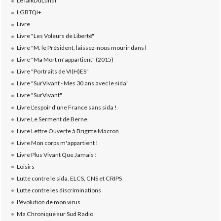
LeTalkDuLundi
LGBTQI+
Livre
Livre "Les Voleurs de Liberté"
Livre "M. le Président, laissez-nous mourir dans l
Livre "Ma Mort m'appartient" (2015)
Livre "Portraits de VI(H)ES"
Livre "SurVivant - Mes 30 ans avec le sida"
Livre "SurVivant"
Livre L'espoir d'une France sans sida !
Livre Le Serment de Berne
Livre Lettre Ouverte à Brigitte Macron
Livre Mon corps m'appartient !
Livre Plus Vivant Que Jamais !
Loisirs
Lutte contre le sida, ELCS, CNS et CRIPS
Lutte contre les discriminations
L'évolution de mon virus
Ma Chronique sur Sud Radio