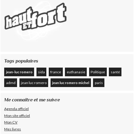
Tags populaires
jean-luc romero
sida
france
euthanasie
Politique
santé
admd
jean luc romero
jean luc romero michel
paris
Me connaître et me suivre
Agenda officiel
Mon site officiel
Mon CV
Mes livres