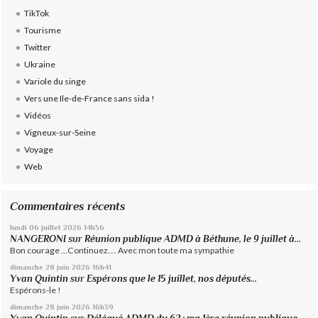
TikTok
Tourisme
Twitter
Ukraine
Variole du singe
Vers une Ile-de-France sans sida !
Vidéos
Vigneux-sur-Seine
Voyage
Web
Commentaires récents
lundi 06
juillet 2026
14h56
NANGERONI
sur
Réunion publique ADMD à Béthune, le 9 juillet à...
Bon courage ...Continuez.... Avec mon toute ma sympathie
dimanche 28
juin 2026
16h41
Yvan Quintin
sur
Espérons que le 15 juillet, nos députés...
Espérons-le !
dimanche 28
juin 2026
16h39