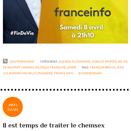
LIEN PERMANENT
CATÉGORIES :
AGENDA
,
EUTHANASIE, ADMD ET WFRTDS
,
MA VIE
DE MILITANT !
,
MEDIAS
,
POLITIQUE FRANÇAISE
,
SANTÉ
TAGS :
FRANÇOIS BRAUN
,
JEAN
LUC ROMERO MICHEL
,
EUTHANASIE
,
FRANCE INFO
0
COMMENTAIRE
2023
22/03
Il est temps de traiter le chemsex