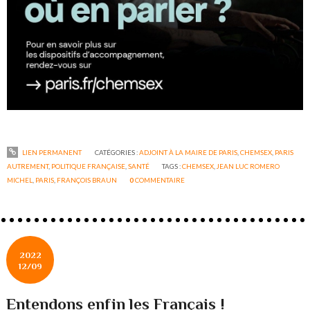
LIEN PERMANENT
CATÉGORIES :
ADJOINT À LA MAIRE DE PARIS
,
CHEMSEX
,
PARIS
AUTREMENT
,
POLITIQUE FRANÇAISE
,
SANTÉ
TAGS :
CHEMSEX
,
JEAN LUC ROMERO
MICHEL
,
PARIS
,
FRANÇOIS BRAUN
0
COMMENTAIRE
2022
12/09
Entendons enfin les Français !