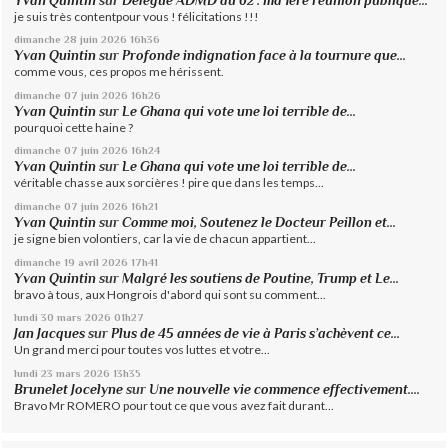
Yvan Quintin
sur
Délégué ADMD du 62 : ma 1ère réunion publique...
je suis très contentpour vous ! félicitations !!!
dimanche 28
juin 2026
16h36
Yvan Quintin
sur
Profonde indignation face à la tournure que...
comme vous, ces propos me hérissent.
dimanche 07
juin 2026
16h26
Yvan Quintin
sur
Le Ghana qui vote une loi terrible de...
pourquoi cette haine ?
dimanche 07
juin 2026
16h24
Yvan Quintin
sur
Le Ghana qui vote une loi terrible de...
véritable chasse aux sorcières ! pire que dans les temps...
dimanche 07
juin 2026
16h21
Yvan Quintin
sur
Comme moi, Soutenez le Docteur Peillon et...
je signe bien volontiers, car la vie de chacun appartient...
dimanche 19
avril 2026
17h41
Yvan Quintin
sur
Malgré les soutiens de Poutine, Trump et Le...
bravo à tous, aux Hongrois d'abord qui sont su comment...
lundi 30
mars 2026
01h27
Jan Jacques
sur
Plus de 45 années de vie à Paris s’achèvent ce...
Un grand merci pour toutes vos luttes et votre...
lundi 23
mars 2026
13h35
Brunelet Jocelyne
sur
Une nouvelle vie commence effectivement....
Bravo Mr ROMERO pour tout ce que vous avez fait durant...