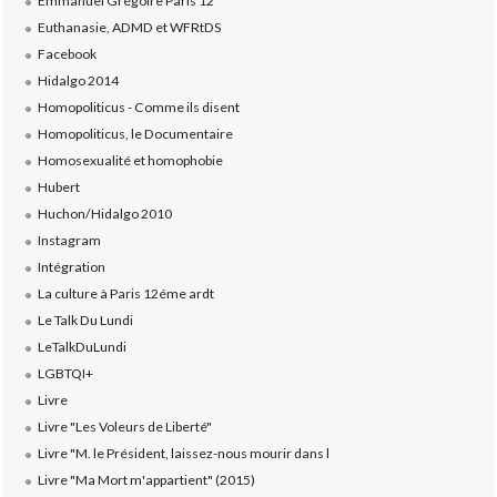
Emmanuel Grégoire Paris 12
Euthanasie, ADMD et WFRtDS
Facebook
Hidalgo 2014
Homopoliticus - Comme ils disent
Homopoliticus, le Documentaire
Homosexualité et homophobie
Hubert
Huchon/Hidalgo 2010
Instagram
Intégration
La culture à Paris 12éme ardt
Le Talk Du Lundi
LeTalkDuLundi
LGBTQI+
Livre
Livre "Les Voleurs de Liberté"
Livre "M. le Président, laissez-nous mourir dans l
Livre "Ma Mort m'appartient" (2015)