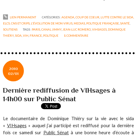
LIEN PERMANENT
CATÉGORIES :
AGENDA
,
COUP DE COEUR
,
LUTTE CONTRE LE SIDA,
ELCS, CNS ET CRIPS
,
L'ÉVOLUTION DE MON VIRUS
,
MEDIAS
,
POLITIQUE FRANÇAISE
,
SANTÉ
,
SOUTIENS
TAGS :
PARIS
,
CANAL JIMMY
,
JEAN-LUC ROMERO
,
VIHSAGES
,
DOMINIQUE
THIÉRY
,
SIDA
,
VIH
,
FRANCE
,
POLITIQUE
1
COMMENTAIRE
2010
02/01
Dernière rediffusion de VIHsages à
14h00 sur Public Sénat
Le documentaire de Dominique Thiéry sur la vie avec le sida
«
VIHsages
» auquel j’ai participé est rediffusé pour la dernière
fois ce samedi sur
Public Sénat
à une bonne heure d’écoute à