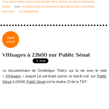
ELCS, CNS ET CRIPS
,
L'ÉVOLUTION DE MON VIRUS
,
MEDIAS
,
POLITIQUE FRANÇAISE
,
SANTÉ
TAGS :
VIHSAGES
,
JEAN-LUC ROMERO
,
PUBLIC SÉNAT
,
SIDA
,
AIDS
,
SANTÉ
,
POLITIQUE
0
COMMENTAIRE
2009
29/12
VIHsages à 22h00 sur Public Sénat
Le documentaire de Dominique Thiéry sur la vie avec le sida
«
VIHsages
» auquel j’ai participé passe ce mardi soir sur
Public
Sénat
à 22h00.
Public Sénat
est la chaîne 13 de la TNT.