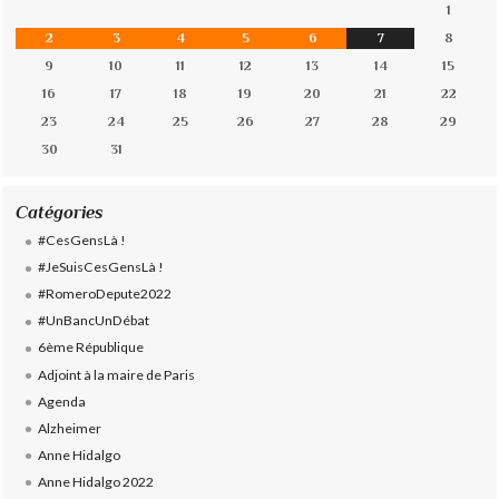
1
2
3
4
5
6
7
8
9
10
11
12
13
14
15
16
17
18
19
20
21
22
23
24
25
26
27
28
29
30
31
Catégories
#CesGensLà !
#JeSuisCesGensLà !
#RomeroDepute2022
#UnBancUnDébat
6ème République
Adjoint à la maire de Paris
Agenda
Alzheimer
Anne Hidalgo
Anne Hidalgo 2022