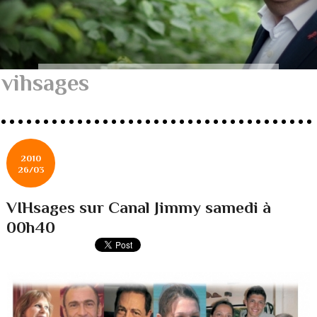
vihsages
2010
26/03
VIHsages sur Canal Jimmy samedi à
00h40