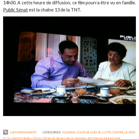
14h00. A cette heure de diffusion, ce film pourra être vu en famille.
Public Sénat
est la chaîne 13 de la TNT.
LIEN PERMANENT
CATÉGORIES :
AGENDA
,
COUP DE COEUR
,
LUTTE CONTRE LE SIDA,
ELCS, CNS ET CRIPS
,
L'ÉVOLUTION DE MON VIRUS
,
MEDIAS
,
POLITIQUE FRANÇAISE
,