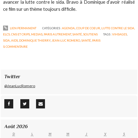
avancer la lutte contre le sida. Bravo à Dominique d’avoir réalisé
ce film sur un thème toujours difficile.
LIEN PERMANENT
CATÉGORIES :
AGENDA
,
COUP DE COEUR
,
LUTTE CONTRE LE SIDA,
ELCS, CNS ET CRIPS
,
MEDIAS
,
PARIS AUTREMENT
,
SANTÉ
,
SOUTIENS
TAGS :
VIHSAGES
,
SIDA
,
AIDS
,
DOMINIQUE THIERRY
,
JEAN-LUC ROMERO
,
SANTÉ
,
PARIS
1
COMMENTAIRE
Twitter
@JeanLucRomero
Août 2026
D
L
M
M
J
V
S