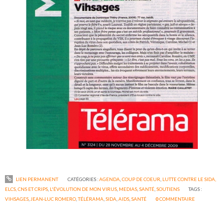
LIEN PERMANENT
CATÉGORIES :
AGENDA
,
COUP DE COEUR
,
LUTTE CONTRE LE SIDA,
ELCS, CNS ET CRIPS
,
L'ÉVOLUTION DE MON VIRUS
,
MEDIAS
,
SANTÉ
,
SOUTIENS
TAGS :
VIHSAGES
,
JEAN-LUC ROMERO
,
TÉLÉRAMA
,
SIDA
,
AIDS
,
SANTÉ
0
COMMENTAIRE