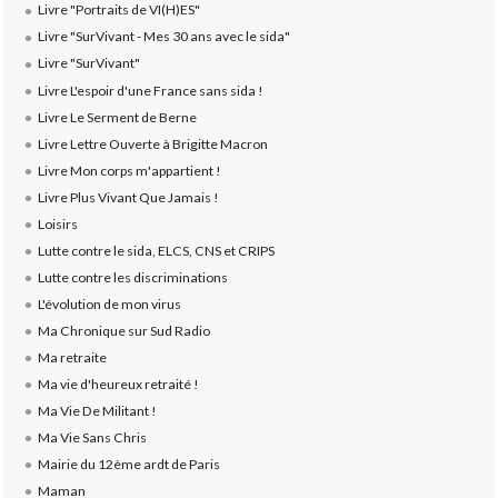
Livre "Portraits de VI(H)ES"
Livre "SurVivant - Mes 30 ans avec le sida"
Livre "SurVivant"
Livre L'espoir d'une France sans sida !
Livre Le Serment de Berne
Livre Lettre Ouverte à Brigitte Macron
Livre Mon corps m'appartient !
Livre Plus Vivant Que Jamais !
Loisirs
Lutte contre le sida, ELCS, CNS et CRIPS
Lutte contre les discriminations
L'évolution de mon virus
Ma Chronique sur Sud Radio
Ma retraite
Ma vie d'heureux retraité !
Ma Vie De Militant !
Ma Vie Sans Chris
Mairie du 12ème ardt de Paris
Maman