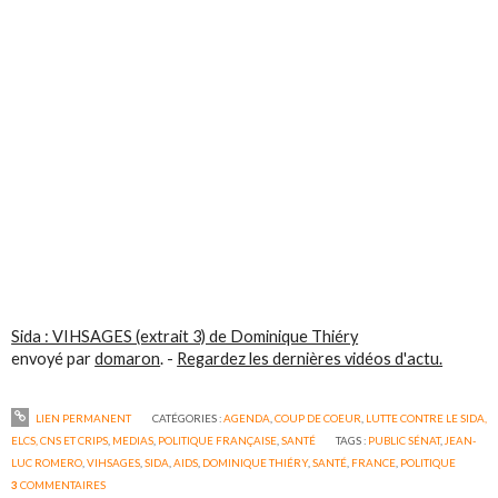
Sida : VIHSAGES (extrait 3) de Dominique Thiéry
envoyé par
domaron
. -
Regardez les dernières vidéos d'actu.
LIEN PERMANENT
CATÉGORIES :
AGENDA
,
COUP DE COEUR
,
LUTTE CONTRE LE SIDA,
ELCS, CNS ET CRIPS
,
MEDIAS
,
POLITIQUE FRANÇAISE
,
SANTÉ
TAGS :
PUBLIC SÉNAT
,
JEAN-
LUC ROMERO
,
VIHSAGES
,
SIDA
,
AIDS
,
DOMINIQUE THIÉRY
,
SANTÉ
,
FRANCE
,
POLITIQUE
3
COMMENTAIRES