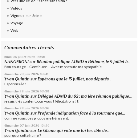
Vers une Ile-de-France sans sida !
Vidéos
Vigneux-sur-Seine
Voyage
Web
Commentaires récents
lundi 06
juillet 2026
14h56
NANGERONI
sur
Réunion publique ADMD à Béthune, le 9 juillet à...
Bon courage ...Continuez.... Avec mon toute ma sympathie
dimanche 28
juin 2026
16h41
Yvan Quintin
sur
Espérons que le 15 juillet, nos députés...
Espérons-le !
dimanche 28
juin 2026
16h39
Yvan Quintin
sur
Délégué ADMD du 62 : ma 1ère réunion publique...
je suis très contentpour vous ! félicitations !!!
dimanche 28
juin 2026
16h36
Yvan Quintin
sur
Profonde indignation face à la tournure que...
comme vous, ces propos me hérissent.
dimanche 07
juin 2026
16h26
Yvan Quintin
sur
Le Ghana qui vote une loi terrible de...
pourquoi cette haine ?