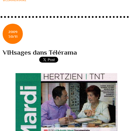
0
COMMENTAIRE
2009
30/11
VIHsages dans Télérama