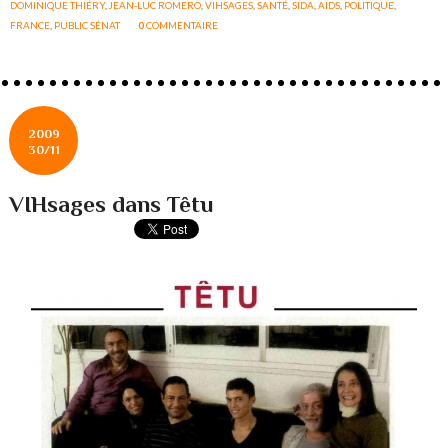
DOMINIQUE THIÉRY
,
JEAN-LUC ROMERO
,
VIHSAGES
,
SANTÉ
,
SIDA
,
AIDS
,
POLITIQUE
,
FRANCE
,
PUBLIC SÉNAT
0
COMMENTAIRE
2009
30/11
VIHsages dans Têtu