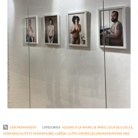
LIEN PERMANENT
CATÉGORIES :
ADJOINT À LA MAIRE DE PARIS
,
COUP DE GUEULE
,
HOMOSEXUALITÉ ET HOMOPHOBIE
,
LGBTQI+
,
LUTTE CONTRE LES DISCRIMINATIONS
,
MES