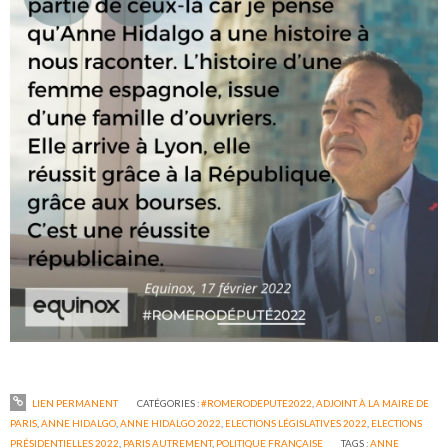
LIEN PERMANENT
CATÉGORIES :
#ROMERODEPUTE2022
,
ADJOINT À LA MAIRE DE
PARIS
,
ANNE HIDALGO
,
ANNE HIDALGO 2022
,
ELECTIONS LÉGISLATIVES 2022
,
ELECTIONS
PRÉSIDENTIELLES 2022
,
PARIS AUTREMENT
,
POLITIQUE FRANÇAISE
TAGS :
ANNE