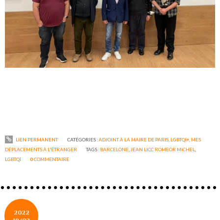
LIEN PERMANENT
CATÉGORIES :
ADJOINT À LA MAIRE DE PARIS
,
LGBTQI+
,
MES
DÉPLACEMENTS À L'ÉTRANGER
TAGS :
BARCELONE
,
JEAN LICC ROMEOR MICHEL
,
LGBTQI
0
COMMENTAIRE
2022