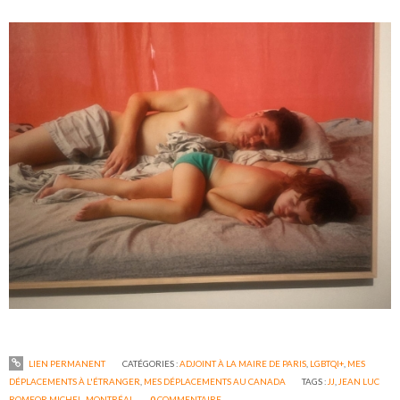
LIEN PERMANENT
CATÉGORIES :
ADJOINT À LA MAIRE DE PARIS
,
LGBTQI+
,
MES
DÉPLACEMENTS À L'ÉTRANGER
,
MES DÉPLACEMENTS AU CANADA
TAGS :
JJ
,
JEAN LUC
ROMEOR MICHEL
,
MONTRÉAL
0
COMMENTAIRE