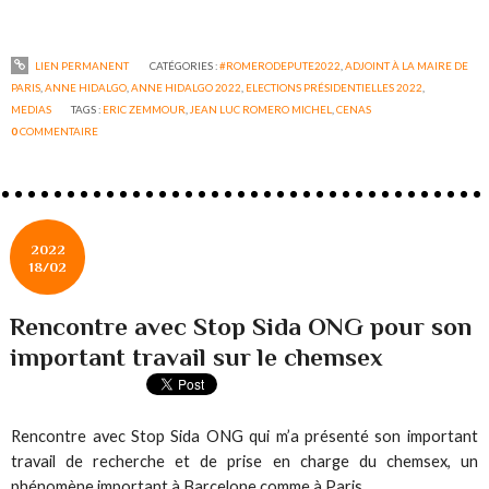
LIEN PERMANENT
CATÉGORIES :
#ROMERODEPUTE2022
,
ADJOINT À LA MAIRE DE
PARIS
,
ANNE HIDALGO
,
ANNE HIDALGO 2022
,
ELECTIONS PRÉSIDENTIELLES 2022
,
MEDIAS
TAGS :
ERIC ZEMMOUR
,
JEAN LUC ROMERO MICHEL
,
CENAS
0
COMMENTAIRE
2022
18/02
Rencontre avec Stop Sida ONG pour son
important travail sur le chemsex
Rencontre avec Stop Sida ONG qui m’a présenté son important
travail de recherche et de prise en charge du chemsex, un
phénomène important à Barcelone comme à Paris.