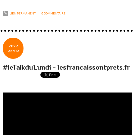
LIEN PERMANENT
0
COMMENTAIRE
2022
22/02
#leTalkduLundi - lesfrancaissontprets.fr