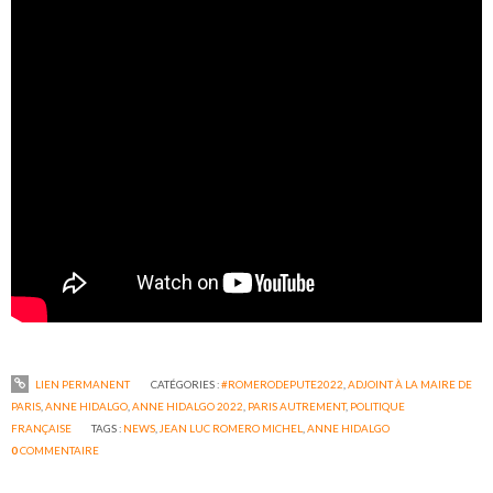
LIEN PERMANENT
CATÉGORIES :
#ROMERODEPUTE2022
,
ADJOINT À LA MAIRE DE
PARIS
,
ANNE HIDALGO
,
ANNE HIDALGO 2022
,
PARIS AUTREMENT
,
POLITIQUE
FRANÇAISE
TAGS :
NEWS
,
JEAN LUC ROMERO MICHEL
,
ANNE HIDALGO
0
COMMENTAIRE