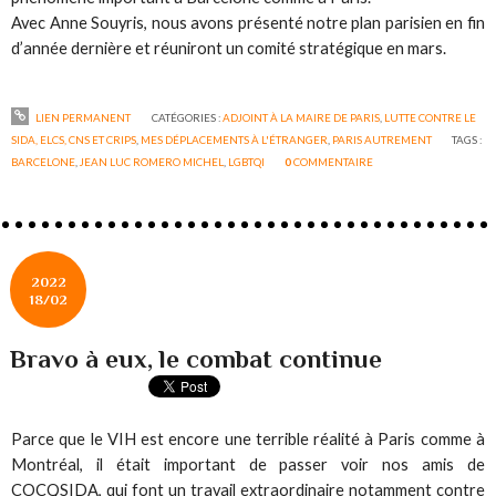
Avec Anne Souyris, nous avons présenté notre plan parisien en fin
d’année dernière et réuniront un comité stratégique en mars.
LIEN PERMANENT
CATÉGORIES :
ADJOINT À LA MAIRE DE PARIS
,
LUTTE CONTRE LE
SIDA, ELCS, CNS ET CRIPS
,
MES DÉPLACEMENTS À L'ÉTRANGER
,
PARIS AUTREMENT
TAGS :
BARCELONE
,
JEAN LUC ROMERO MICHEL
,
LGBTQI
0
COMMENTAIRE
2022
18/02
Bravo à eux, le combat continue
Parce que le VIH est encore une terrible réalité à Paris comme à
Montréal, il était important de passer voir nos amis de
COCQSIDA, qui font un travail extraordinaire notamment contre