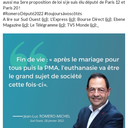
aussi ma 1ere proposition de loi si je suis élu député de Paris 12 et
Paris 20 !
#RomeroDéputé2022 #toujoursàvoscôtés
A lire sur Sud Ouest (
ici
); L'Express (
ici
); Bourse Direct (
ici
); Ebene
Magazine (
ici
); Le Télégramme (
ici
); TV5 Monde (
ici);