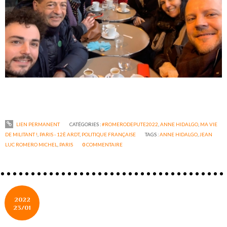
LIEN PERMANENT
CATÉGORIES :
#ROMERODEPUTE2022
,
ANNE HIDALGO
,
MA VIE
DE MILITANT !
,
PARIS - 12È ARDT
,
POLITIQUE FRANÇAISE
TAGS :
ANNE HIDALGO
,
JEAN
LUC ROMERO MICHEL
,
PARIS
0
COMMENTAIRE
2022
23/01