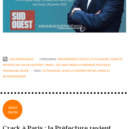
LIEN PERMANENT
CATÉGORIES :
#ROMERODEPUTE2022
,
EUTHANASIE, ADMD ET
WFRTDS
,
MA VIE DE MILITANT !
,
PARIS - 12È ARDT
,
PARIS AUTREMENT
,
POLITIQUE
FRANÇAISE
,
SANTÉ
TAGS :
EUTHANASIE
,
JEAN LUC ROMER MICHEL
,
PARIS 12
0
COMMENTAIRE
2022
28/01
Crack à Paris : la Préfecture revient