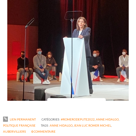
LIEN PERMANENT
CATÉGORIES :
#ROMERODEPUTE2022
,
ANNE HIDALGO
,
POLITIQUE FRANÇAISE
TAGS :
ANNE HIDALGO
,
JEAN LUC ROMER MICHEL
,
AUBERVILLIERS
0
COMMENTAIRE