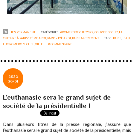
LIEN PERMANENT
CATÉGORIES :
#ROMERODEPUTE2022
,
COUP DE COEUR
,
LA
CULTURE À PARIS 12ÉME ARDT
,
PARIS - 12È ARDT
,
PARIS AUTREMENT
TAGS :
PARIS
,
JEAN
LUC ROMERO MICHEL
,
VILLE
0
COMMENTAIRE
2022
30/01
L’euthanasie sera le grand sujet de
société de la présidentielle !
Dans plusieurs titres de la presse regionale, j’assure que
l’euthanasie sera le grand sujet de société de la présidentielle, mais