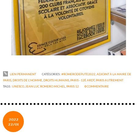
LIEN PERMANENT
CATÉGORIES :
#ROMERODEPUTE2022
,
ADJOINT À LA MAIRE DE
PARIS
,
DROITS DE L'HOMME
,
DROITS HUMAINS
,
PARIS - 12È ARDT
,
PARIS AUTREMENT
TAGS :
UNESCO
,
JEAN LUC ROMERO MICHEL
,
PARIS 12
0
COMMENTAIRE
2022
22/01