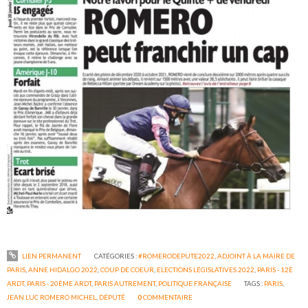
LIEN PERMANENT
CATÉGORIES :
#ROMERODEPUTE2022
,
ADJOINT À LA MAIRE DE
PARIS
,
ANNE HIDALGO 2022
,
COUP DE COEUR
,
ELECTIONS LÉGISLATIVES 2022
,
PARIS - 12È
ARDT
,
PARIS - 20ÈME ARDT
,
PARIS AUTREMENT
,
POLITIQUE FRANÇAISE
TAGS :
PARIS
,
JEAN LUC ROMERO MICHEL
,
DÉPUTÉ
0
COMMENTAIRE