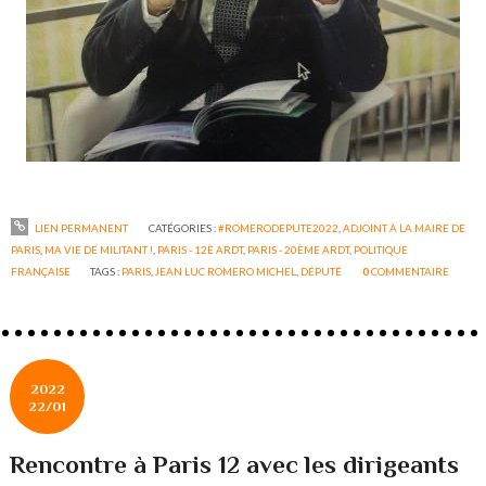
LIEN PERMANENT
CATÉGORIES :
#ROMERODEPUTE2022
,
ADJOINT À LA MAIRE DE
PARIS
,
MA VIE DE MILITANT !
,
PARIS - 12È ARDT
,
PARIS - 20ÈME ARDT
,
POLITIQUE
FRANÇAISE
TAGS :
PARIS
,
JEAN LUC ROMERO MICHEL
,
DÉPUTÉ
0
COMMENTAIRE
2022
22/01
Rencontre à Paris 12 avec les dirigeants