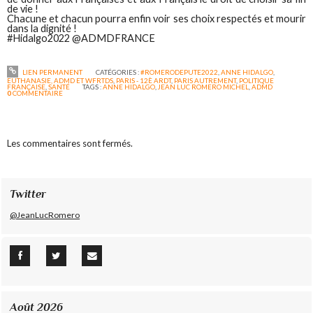
de vie !
Chacune et chacun pourra enfin voir ses choix respectés et mourir
dans la dignité !
#Hidalgo2022 @ADMDFRANCE
LIEN PERMANENT
CATÉGORIES :
#ROMERODEPUTE2022
,
ANNE HIDALGO
,
EUTHANASIE, ADMD ET WFRTDS
,
PARIS - 12È ARDT
,
PARIS AUTREMENT
,
POLITIQUE
FRANÇAISE
,
SANTÉ
TAGS :
ANNE HIDALGO
,
JEAN LUC ROMERO MICHEL
,
ADMD
0
COMMENTAIRE
Les commentaires sont fermés.
Twitter
@JeanLucRomero
Août 2026