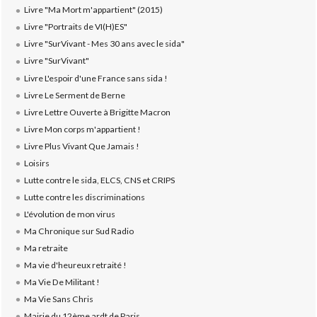
Livre "Ma Mort m'appartient" (2015)
Livre "Portraits de VI(H)ES"
Livre "SurVivant - Mes 30 ans avec le sida"
Livre "SurVivant"
Livre L'espoir d'une France sans sida !
Livre Le Serment de Berne
Livre Lettre Ouverte à Brigitte Macron
Livre Mon corps m'appartient !
Livre Plus Vivant Que Jamais !
Loisirs
Lutte contre le sida, ELCS, CNS et CRIPS
Lutte contre les discriminations
L'évolution de mon virus
Ma Chronique sur Sud Radio
Ma retraite
Ma vie d'heureux retraité !
Ma Vie De Militant !
Ma Vie Sans Chris
Mairie du 12ème ardt de Paris