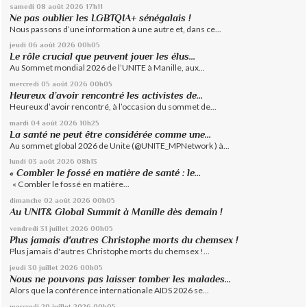
samedi 08
août 2026
17h11
Ne pas oublier les LGBTQIA+ sénégalais !
Nous passons d’une information à une autre et, dans ce...
jeudi 06
août 2026
00h05
Le rôle crucial que peuvent jouer les élus...
Au Sommet mondial 2026 de l’UNITE à Manille, aux...
mercredi 05
août 2026
00h05
Heureux d’avoir rencontré les activistes de...
Heureux d’avoir rencontré, à l’occasion du sommet de...
mardi 04
août 2026
10h25
La santé ne peut être considérée comme une...
Au sommet global 2026 de Unite (@UNITE_MPNetwork ) à...
lundi 03
août 2026
08h13
« Combler le fossé en matière de santé : le...
« Combler le fossé en matière...
dimanche 02
août 2026
00h05
Au UNIT& Global Summit à Manille dès demain !
vendredi 31
juillet 2026
00h05
Plus jamais d'autres Christophe morts du chemsex !
Plus jamais d'autres Christophe morts du chemsex !...
jeudi 30
juillet 2026
00h05
Nous ne pouvons pas laisser tomber les malades...
Alors que la conférence internationale AIDS 2026 se...
mercredi 29
juillet 2026
00h05