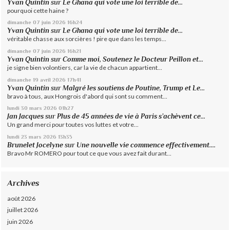
Yvan Quintin
sur
Le Ghana qui vote une loi terrible de...
pourquoi cette haine ?
dimanche 07
juin 2026
16h24
Yvan Quintin
sur
Le Ghana qui vote une loi terrible de...
véritable chasse aux sorcières ! pire que dans les temps...
dimanche 07
juin 2026
16h21
Yvan Quintin
sur
Comme moi, Soutenez le Docteur Peillon et...
je signe bien volontiers, car la vie de chacun appartient...
dimanche 19
avril 2026
17h41
Yvan Quintin
sur
Malgré les soutiens de Poutine, Trump et Le...
bravo à tous, aux Hongrois d'abord qui sont su comment...
lundi 30
mars 2026
01h27
Jan Jacques
sur
Plus de 45 années de vie à Paris s’achèvent ce...
Un grand merci pour toutes vos luttes et votre...
lundi 23
mars 2026
13h35
Brunelet Jocelyne
sur
Une nouvelle vie commence effectivement....
Bravo Mr ROMERO pour tout ce que vous avez fait durant...
Archives
août 2026
juillet 2026
juin 2026