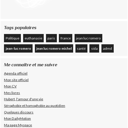
Tags populaires
Politique
euthanasie
paris
france
jean luc romero
jean-luc romero
jean luc romero michel
santé
sida
admd
Me connaître et me suivre
Agenda officiel
Mon site officiel
Mon CV
Mes livres
Hubert, l'amour d'une vie
Sérophobie et homophobie au quotidien
Quelques discours
Mon DailyMotion
Ma page Myspace