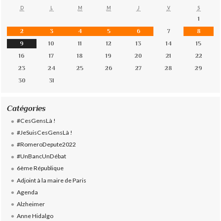
D
L
M
M
J
V
S
1
2
3
4
5
6
7
8
9
10
11
12
13
14
15
16
17
18
19
20
21
22
23
24
25
26
27
28
29
30
31
Catégories
#CesGensLà !
#JeSuisCesGensLà !
#RomeroDepute2022
#UnBancUnDébat
6ème République
Adjoint à la maire de Paris
Agenda
Alzheimer
Anne Hidalgo