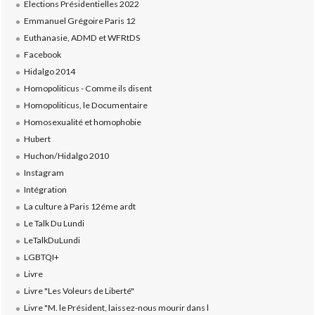
Elections Présidentielles 2022
Emmanuel Grégoire Paris 12
Euthanasie, ADMD et WFRtDS
Facebook
Hidalgo 2014
Homopoliticus - Comme ils disent
Homopoliticus, le Documentaire
Homosexualité et homophobie
Hubert
Huchon/Hidalgo 2010
Instagram
Intégration
La culture à Paris 12éme ardt
Le Talk Du Lundi
LeTalkDuLundi
LGBTQI+
Livre
Livre "Les Voleurs de Liberté"
Livre "M. le Président, laissez-nous mourir dans l