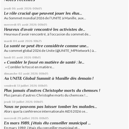
jeudi 06
août 2026
00h05
Le rôle crucial que peuvent jouer les élus...
Au Sommet mondial 2026 de l’UNITE à Manille, aux...
mercredi 05
août 2026
00h05
Heureux d’avoir rencontré les activistes de...
Heureux d’avoir rencontré, à l’occasion du sommet de...
mardi 04
août 2026
10h25
La santé ne peut être considérée comme une...
Au sommet global 2026 de Unite (@UNITE_MPNetwork ) à...
lundi 03
août 2026
08h13
« Combler le fossé en matière de santé : le...
« Combler le fossé en matière...
dimanche 02
août 2026
00h05
Au UNIT& Global Summit à Manille dès demain !
vendredi 31
juillet 2026
00h05
Plus jamais d'autres Christophe morts du chemsex !
Plus jamais d'autres Christophe morts du chemsex !...
jeudi 30
juillet 2026
00h05
Nous ne pouvons pas laisser tomber les malades...
Alors que la conférence internationale AIDS 2026 se...
mercredi 29
juillet 2026
00h05
En mars 1989, j’étais élu conseiller municipal ...
En mars 1989, j’étais élu conseiller municipal et...