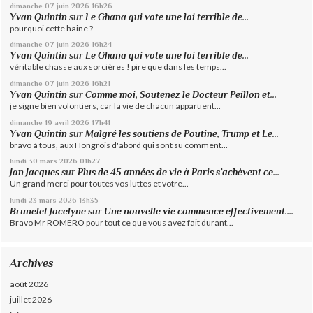
dimanche 07
juin 2026
16h26
Yvan Quintin
sur
Le Ghana qui vote une loi terrible de...
pourquoi cette haine ?
dimanche 07
juin 2026
16h24
Yvan Quintin
sur
Le Ghana qui vote une loi terrible de...
véritable chasse aux sorcières ! pire que dans les temps...
dimanche 07
juin 2026
16h21
Yvan Quintin
sur
Comme moi, Soutenez le Docteur Peillon et...
je signe bien volontiers, car la vie de chacun appartient...
dimanche 19
avril 2026
17h41
Yvan Quintin
sur
Malgré les soutiens de Poutine, Trump et Le...
bravo à tous, aux Hongrois d'abord qui sont su comment...
lundi 30
mars 2026
01h27
Jan Jacques
sur
Plus de 45 années de vie à Paris s’achèvent ce...
Un grand merci pour toutes vos luttes et votre...
lundi 23
mars 2026
13h35
Brunelet Jocelyne
sur
Une nouvelle vie commence effectivement....
Bravo Mr ROMERO pour tout ce que vous avez fait durant...
Archives
août 2026
juillet 2026