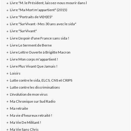
Livre "M. le Président, laissez-nous mourir dans l
Livre "Ma Mort m'appartient" (2015)
Livre "Portraits de VI(H)ES"
Livre "SurVivant - Mes 30 ans avec le sida"
Livre "SurVivant"
Livre L'espoir d'une France sans sida !
Livre Le Serment de Berne
Livre Lettre Ouverte à Brigitte Macron
Livre Mon corps m'appartient !
Livre Plus Vivant Que Jamais !
Loisirs
Lutte contre le sida, ELCS, CNS et CRIPS
Lutte contre les discriminations
L'évolution de mon virus
Ma Chronique sur Sud Radio
Ma retraite
Ma vie d'heureux retraité !
Ma Vie De Militant !
Ma Vie Sans Chris