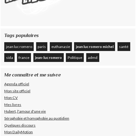
Tags populaires
jean luc romero
paris
euthanasie
jean luc romero michel
santé
sida
france
jean-luc romero
Politique
admd
Me connaître et me suivre
Agenda officiel
Mon site officiel
Mon CV
Mes livres
Hubert, l'amour d'une vie
Sérophobie et homophobie au quotidien
Quelques discours
Mon DailyMotion