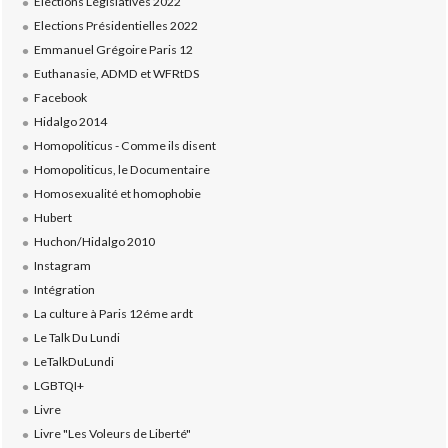
Elections Législatives 2022
Elections Présidentielles 2022
Emmanuel Grégoire Paris 12
Euthanasie, ADMD et WFRtDS
Facebook
Hidalgo 2014
Homopoliticus - Comme ils disent
Homopoliticus, le Documentaire
Homosexualité et homophobie
Hubert
Huchon/Hidalgo 2010
Instagram
Intégration
La culture à Paris 12éme ardt
Le Talk Du Lundi
LeTalkDuLundi
LGBTQI+
Livre
Livre "Les Voleurs de Liberté"