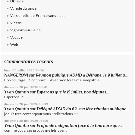
Ukraine
Variole du singe
Vers une Ile-de-France sans sida !
Vidéos
Vigneux-sur-Seine
Voyage
Web
Commentaires récents
lundi 06
juillet 2026
14h56
NANGERONI
sur
Réunion publique ADMD à Béthune, le 9 juillet à...
Bon courage ...Continuez.... Avec mon toute ma sympathie
dimanche 28
juin 2026
16h41
Yvan Quintin
sur
Espérons que le 15 juillet, nos députés...
Espérons-le !
dimanche 28
juin 2026
16h39
Yvan Quintin
sur
Délégué ADMD du 62 : ma 1ère réunion publique...
je suis très contentpour vous ! félicitations !!!
dimanche 28
juin 2026
16h36
Yvan Quintin
sur
Profonde indignation face à la tournure que...
comme vous, ces propos me hérissent.