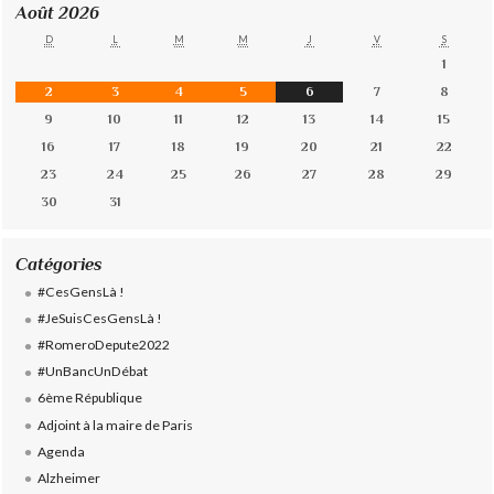
Août 2026
D
L
M
M
J
V
S
1
2
3
4
5
6
7
8
9
10
11
12
13
14
15
16
17
18
19
20
21
22
23
24
25
26
27
28
29
30
31
Catégories
#CesGensLà !
#JeSuisCesGensLà !
#RomeroDepute2022
#UnBancUnDébat
6ème République
Adjoint à la maire de Paris
Agenda
Alzheimer