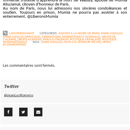
Immense tristesse d'apprendre la mort de Wadiya, épouse de Mumia
AbuJamal, citoyen d'honneur de Paris.
Au nom de Paris, nous lui adressons nos sincères condoléances et
soutien. Toujours en prison, Mumia ne pourra pas assister à son
enterrement. @LiberonsMumia
LIEN PERMANENT
CATÉGORIES :
ADJOINT À LA MAIRE DE PARIS
,
ANNE HIDALGO
,
ANNE HIDALGO PARIS 2020
,
DISPARITIONS
,
DISPARITIONS ET HOMMAGE
,
DROITS DE
L'HOMME
,
DROITS HUMAINS
,
PARIS AUTREMENT
,
POLITIQUE FRANÇAISE
,
POLITIQUE
INTERNATIONALE
TAGS :
ANNE HIDALGO
,
JEAN LUC ROMEOR MICHEL
,
PARIS
0
COMMENTAIRE
Les commentaires sont fermés.
Twitter
@JeanLucRomero