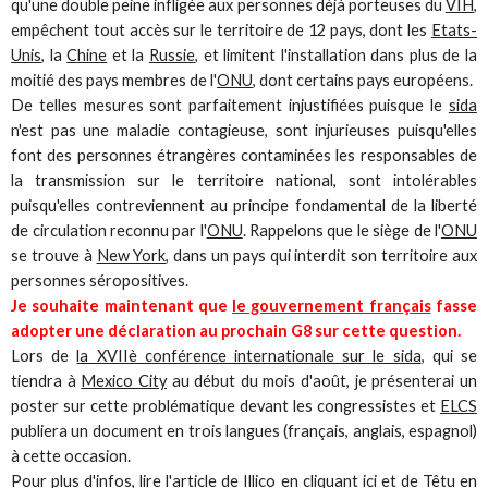
qu'une double peine infligée aux personnes déjà porteuses du
VIH
,
empêchent tout accès sur le territoire de 12 pays, dont les
Etats-
Unis
, la
Chine
et la
Russie
, et limitent l'installation dans plus de la
moitié des pays membres de l'
ONU
, dont certains pays européens.
De telles mesures sont parfaitement injustifiées puisque le
sida
n'est pas une maladie contagieuse, sont injurieuses puisqu'elles
font des personnes étrangères contaminées les responsables de
la transmission sur le territoire national, sont intolérables
puisqu'elles contreviennent au principe fondamental de la liberté
de circulation reconnu par l'
ONU
. Rappelons que le siège de l'
ONU
se trouve à
New York
, dans un pays qui interdit son territoire aux
personnes séropositives.
Je souhaite maintenant que
le gouvernement français
fasse
adopter une déclaration au prochain G8 sur cette question.
Lors de
la XVIIè conférence internationale sur le sida
, qui se
tiendra à
Mexico City
au début du mois d'août, je présenterai un
poster sur cette problématique devant les congressistes et
ELCS
publiera un document en trois langues (français, anglais, espagnol)
à cette occasion.
Pour plus d'infos, lire l'article de
Illico
en cliquant
ici
et de
Têtu
en