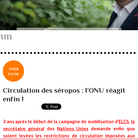
un
2008
14/06
Circulation des séropos : l’ONU réagit
enfin !
3 ans après le début de la campagne de mobilisation d’
ELCS
,
le
secrétaire général
des
Nations Unies
demande enfin que
soient levées les restrictions de circulation imposées aux