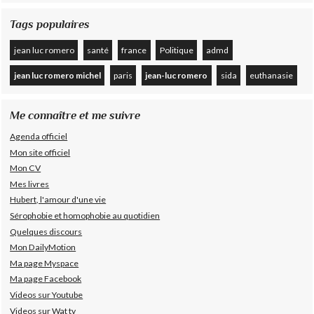
Tags populaires
jean luc romero
santé
france
Politique
admd
jean luc romero michel
paris
jean-luc romero
sida
euthanasie
Me connaître et me suivre
Agenda officiel
Mon site officiel
Mon CV
Mes livres
Hubert, l'amour d'une vie
Sérophobie et homophobie au quotidien
Quelques discours
Mon DailyMotion
Ma page Myspace
Ma page Facebook
Videos sur Youtube
Videos sur Wat tv