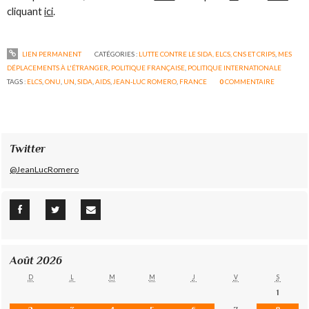
cliquant
ici
.
LIEN PERMANENT
CATÉGORIES :
LUTTE CONTRE LE SIDA, ELCS, CNS ET CRIPS
,
MES
DÉPLACEMENTS À L'ÉTRANGER
,
POLITIQUE FRANÇAISE
,
POLITIQUE INTERNATIONALE
TAGS :
ELCS
,
ONU
,
UN
,
SIDA
,
AIDS
,
JEAN-LUC ROMERO
,
FRANCE
0
COMMENTAIRE
Twitter
@JeanLucRomero
Août 2026
D
L
M
M
J
V
S
1