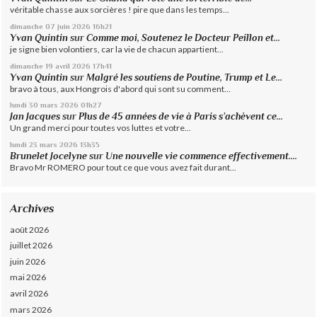
véritable chasse aux sorcières ! pire que dans les temps...
dimanche 07
juin 2026
16h21
Yvan Quintin
sur
Comme moi, Soutenez le Docteur Peillon et...
je signe bien volontiers, car la vie de chacun appartient...
dimanche 19
avril 2026
17h41
Yvan Quintin
sur
Malgré les soutiens de Poutine, Trump et Le...
bravo à tous, aux Hongrois d'abord qui sont su comment...
lundi 30
mars 2026
01h27
Jan Jacques
sur
Plus de 45 années de vie à Paris s’achèvent ce...
Un grand merci pour toutes vos luttes et votre...
lundi 23
mars 2026
13h35
Brunelet Jocelyne
sur
Une nouvelle vie commence effectivement....
Bravo Mr ROMERO pour tout ce que vous avez fait durant...
Archives
août 2026
juillet 2026
juin 2026
mai 2026
avril 2026
mars 2026