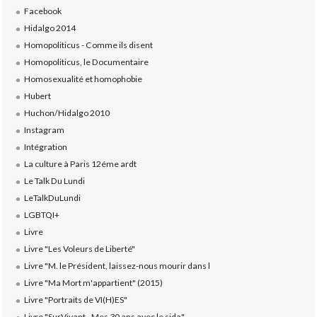
Facebook
Hidalgo 2014
Homopoliticus - Comme ils disent
Homopoliticus, le Documentaire
Homosexualité et homophobie
Hubert
Huchon/Hidalgo 2010
Instagram
Intégration
La culture à Paris 12éme ardt
Le Talk Du Lundi
LeTalkDuLundi
LGBTQI+
Livre
Livre "Les Voleurs de Liberté"
Livre "M. le Président, laissez-nous mourir dans l
Livre "Ma Mort m'appartient" (2015)
Livre "Portraits de VI(H)ES"
Livre "SurVivant - Mes 30 ans avec le sida"