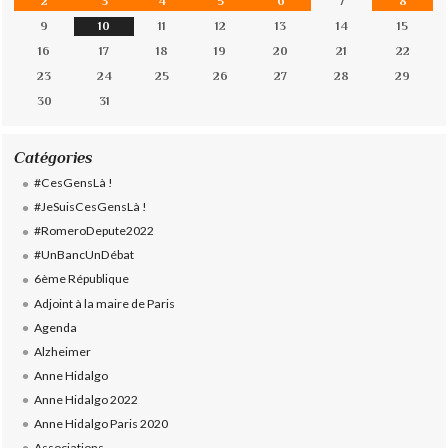
2
3
4
5
6
7
8
9
10
11
12
13
14
15
16
17
18
19
20
21
22
23
24
25
26
27
28
29
30
31
Catégories
#CesGensLà !
#JeSuisCesGensLà !
#RomeroDepute2022
#UnBancUnDébat
6ème République
Adjoint à la maire de Paris
Agenda
Alzheimer
Anne Hidalgo
Anne Hidalgo 2022
Anne Hidalgo Paris 2020
Associations