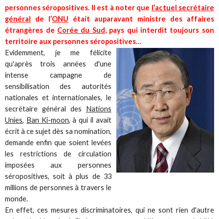
personnes séropositives. Il est à noter que
l’actuel secrétaire
général
de l’
ONU
était auparavant ministre des affaires
étrangères de
Corée du Sud
, pays qui interdit toujours son
territoire aux personnes séropositives…
Evidemment, je me félicite
qu'après trois années d'une
intense campagne de
sensibilisation des autorités
nationales et internationales, le
secrétaire général des
Nations
Unies
,
Ban Ki-moon
, à qui il avait
écrit à ce sujet dès sa nomination,
demande enfin que soient levées
les restrictions de circulation
imposées aux personnes
séropositives, soit à plus de 33
millions de personnes à travers le
monde.
En effet, ces mesures discriminatoires, qui ne sont rien d'autre