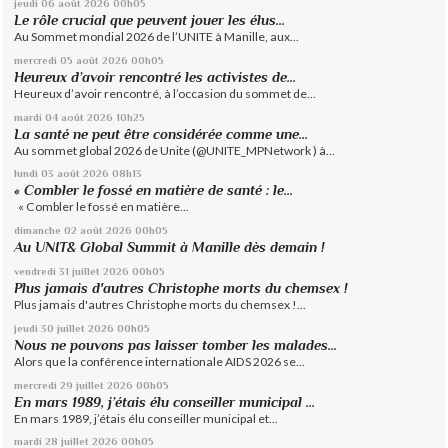
jeudi 06
août 2026
00h05
Le rôle crucial que peuvent jouer les élus...
Au Sommet mondial 2026 de l’UNITE à Manille, aux...
mercredi 05
août 2026
00h05
Heureux d’avoir rencontré les activistes de...
Heureux d’avoir rencontré, à l’occasion du sommet de...
mardi 04
août 2026
10h25
La santé ne peut être considérée comme une...
Au sommet global 2026 de Unite (@UNITE_MPNetwork ) à...
lundi 03
août 2026
08h13
« Combler le fossé en matière de santé : le...
« Combler le fossé en matière...
dimanche 02
août 2026
00h05
Au UNIT& Global Summit à Manille dès demain !
vendredi 31
juillet 2026
00h05
Plus jamais d'autres Christophe morts du chemsex !
Plus jamais d'autres Christophe morts du chemsex !...
jeudi 30
juillet 2026
00h05
Nous ne pouvons pas laisser tomber les malades...
Alors que la conférence internationale AIDS 2026 se...
mercredi 29
juillet 2026
00h05
En mars 1989, j’étais élu conseiller municipal ...
En mars 1989, j’étais élu conseiller municipal et...
mardi 28
juillet 2026
00h05