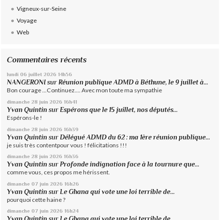
Vigneux-sur-Seine
Voyage
Web
Commentaires récents
lundi 06
juillet 2026
14h56
NANGERONI
sur
Réunion publique ADMD à Béthune, le 9 juillet à...
Bon courage ...Continuez.... Avec mon toute ma sympathie
dimanche 28
juin 2026
16h41
Yvan Quintin
sur
Espérons que le 15 juillet, nos députés...
Espérons-le !
dimanche 28
juin 2026
16h39
Yvan Quintin
sur
Délégué ADMD du 62 : ma 1ère réunion publique...
je suis très contentpour vous ! félicitations !!!
dimanche 28
juin 2026
16h36
Yvan Quintin
sur
Profonde indignation face à la tournure que...
comme vous, ces propos me hérissent.
dimanche 07
juin 2026
16h26
Yvan Quintin
sur
Le Ghana qui vote une loi terrible de...
pourquoi cette haine ?
dimanche 07
juin 2026
16h24
Yvan Quintin
sur
Le Ghana qui vote une loi terrible de...