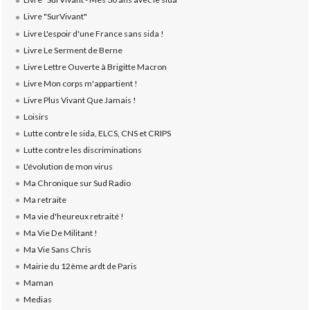
Livre "SurVivant"
Livre L'espoir d'une France sans sida !
Livre Le Serment de Berne
Livre Lettre Ouverte à Brigitte Macron
Livre Mon corps m'appartient !
Livre Plus Vivant Que Jamais !
Loisirs
Lutte contre le sida, ELCS, CNS et CRIPS
Lutte contre les discriminations
L'évolution de mon virus
Ma Chronique sur Sud Radio
Ma retraite
Ma vie d'heureux retraité !
Ma Vie De Militant !
Ma Vie Sans Chris
Mairie du 12ème ardt de Paris
Maman
Medias