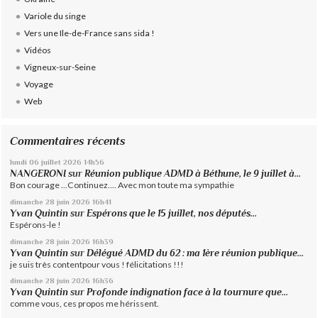
Variole du singe
Vers une Ile-de-France sans sida !
Vidéos
Vigneux-sur-Seine
Voyage
Web
Commentaires récents
lundi 06
juillet 2026
14h56
NANGERONI
sur
Réunion publique ADMD à Béthune, le 9 juillet à...
Bon courage ...Continuez.... Avec mon toute ma sympathie
dimanche 28
juin 2026
16h41
Yvan Quintin
sur
Espérons que le 15 juillet, nos députés...
Espérons-le !
dimanche 28
juin 2026
16h39
Yvan Quintin
sur
Délégué ADMD du 62 : ma 1ère réunion publique...
je suis très contentpour vous ! félicitations !!!
dimanche 28
juin 2026
16h36
Yvan Quintin
sur
Profonde indignation face à la tournure que...
comme vous, ces propos me hérissent.