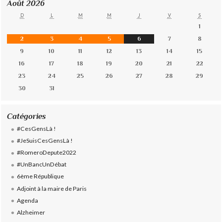
Août 2026
D
L
M
M
J
V
S
1
2
3
4
5
6
7
8
9
10
11
12
13
14
15
16
17
18
19
20
21
22
23
24
25
26
27
28
29
30
31
Catégories
#CesGensLà !
#JeSuisCesGensLà !
#RomeroDepute2022
#UnBancUnDébat
6ème République
Adjoint à la maire de Paris
Agenda
Alzheimer