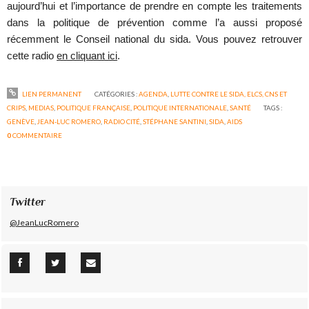
aujourd’hui et l’importance de prendre en compte les traitements
dans la politique de prévention comme l’a aussi proposé
récemment le Conseil national du sida. Vous pouvez retrouver
cette radio
en cliquant ici
.
LIEN PERMANENT
CATÉGORIES :
AGENDA
,
LUTTE CONTRE LE SIDA, ELCS, CNS ET
CRIPS
,
MEDIAS
,
POLITIQUE FRANÇAISE
,
POLITIQUE INTERNATIONALE
,
SANTÉ
TAGS :
GENÈVE
,
JEAN-LUC ROMERO
,
RADIO CITÉ
,
STÉPHANE SANTINI
,
SIDA
,
AIDS
0
COMMENTAIRE
Twitter
@JeanLucRomero