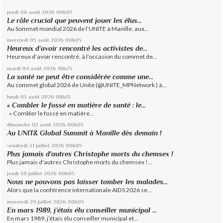
jeudi 06
août 2026
00h05
Le rôle crucial que peuvent jouer les élus...
Au Sommet mondial 2026 de l’UNITE à Manille, aux...
mercredi 05
août 2026
00h05
Heureux d’avoir rencontré les activistes de...
Heureux d’avoir rencontré, à l’occasion du sommet de...
mardi 04
août 2026
10h25
La santé ne peut être considérée comme une...
Au sommet global 2026 de Unite (@UNITE_MPNetwork ) à...
lundi 03
août 2026
08h13
« Combler le fossé en matière de santé : le...
« Combler le fossé en matière...
dimanche 02
août 2026
00h05
Au UNIT& Global Summit à Manille dès demain !
vendredi 31
juillet 2026
00h05
Plus jamais d'autres Christophe morts du chemsex !
Plus jamais d'autres Christophe morts du chemsex !...
jeudi 30
juillet 2026
00h05
Nous ne pouvons pas laisser tomber les malades...
Alors que la conférence internationale AIDS 2026 se...
mercredi 29
juillet 2026
00h05
En mars 1989, j’étais élu conseiller municipal ...
En mars 1989, j’étais élu conseiller municipal et...