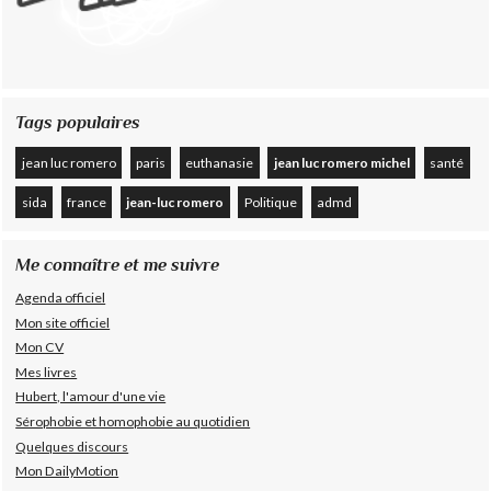
Tags populaires
jean luc romero
paris
euthanasie
jean luc romero michel
santé
sida
france
jean-luc romero
Politique
admd
Me connaître et me suivre
Agenda officiel
Mon site officiel
Mon CV
Mes livres
Hubert, l'amour d'une vie
Sérophobie et homophobie au quotidien
Quelques discours
Mon DailyMotion