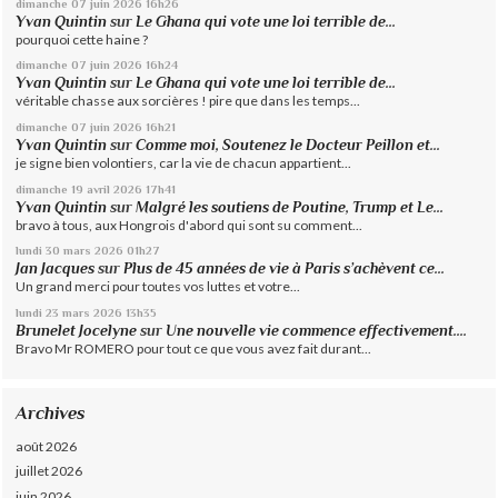
dimanche 07
juin 2026
16h26
Yvan Quintin
sur
Le Ghana qui vote une loi terrible de...
pourquoi cette haine ?
dimanche 07
juin 2026
16h24
Yvan Quintin
sur
Le Ghana qui vote une loi terrible de...
véritable chasse aux sorcières ! pire que dans les temps...
dimanche 07
juin 2026
16h21
Yvan Quintin
sur
Comme moi, Soutenez le Docteur Peillon et...
je signe bien volontiers, car la vie de chacun appartient...
dimanche 19
avril 2026
17h41
Yvan Quintin
sur
Malgré les soutiens de Poutine, Trump et Le...
bravo à tous, aux Hongrois d'abord qui sont su comment...
lundi 30
mars 2026
01h27
Jan Jacques
sur
Plus de 45 années de vie à Paris s’achèvent ce...
Un grand merci pour toutes vos luttes et votre...
lundi 23
mars 2026
13h35
Brunelet Jocelyne
sur
Une nouvelle vie commence effectivement....
Bravo Mr ROMERO pour tout ce que vous avez fait durant...
Archives
août 2026
juillet 2026
juin 2026