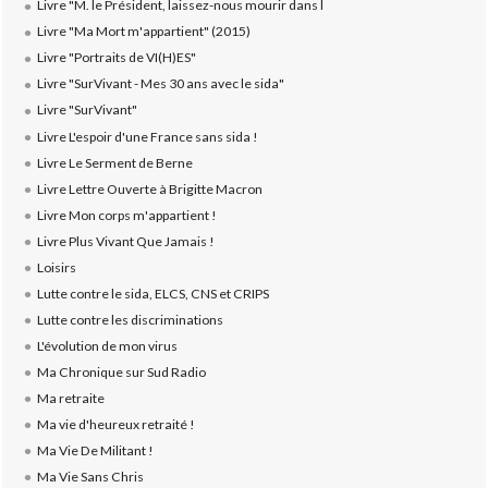
Livre "M. le Président, laissez-nous mourir dans l
Livre "Ma Mort m'appartient" (2015)
Livre "Portraits de VI(H)ES"
Livre "SurVivant - Mes 30 ans avec le sida"
Livre "SurVivant"
Livre L'espoir d'une France sans sida !
Livre Le Serment de Berne
Livre Lettre Ouverte à Brigitte Macron
Livre Mon corps m'appartient !
Livre Plus Vivant Que Jamais !
Loisirs
Lutte contre le sida, ELCS, CNS et CRIPS
Lutte contre les discriminations
L'évolution de mon virus
Ma Chronique sur Sud Radio
Ma retraite
Ma vie d'heureux retraité !
Ma Vie De Militant !
Ma Vie Sans Chris