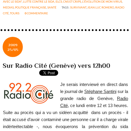
AVEC LE SIDA"
,
LUTTE CONTRE LE SIDA, ELCS, CNS ET CRIPS
,
L'ÉVOLUTION DE MON VIRUS
,
MEDIAS
,
POLITIQUE FRANÇAISE
,
SANTÉ
TAGS :
SURVIVANT
,
JEAN LUC ROMERO
,
RADIO
CITÉ
,
TOURS
0
COMMENTAIRE
2009
25/05
Sur Radio Cité (Genève) vers 12h00
Je serais interviewé en direct dans
le journal de
Stéphane Santini
sur la
grande radio de Genève,
Radio
Cité
, ce lundi entre 12 et 13 heures.
Suite au procès qui a vu un sidéen acquitté
dans un procès - il
était accusé d’avoir contaminé une personne car il a charge virale
indérteétectable -, nous évoquerons la prévention du sida