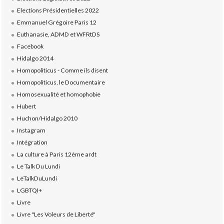
Elections Présidentielles 2022
Emmanuel Grégoire Paris 12
Euthanasie, ADMD et WFRtDS
Facebook
Hidalgo 2014
Homopoliticus - Comme ils disent
Homopoliticus, le Documentaire
Homosexualité et homophobie
Hubert
Huchon/Hidalgo 2010
Instagram
Intégration
La culture à Paris 12éme ardt
Le Talk Du Lundi
LeTalkDuLundi
LGBTQI+
Livre
Livre "Les Voleurs de Liberté"