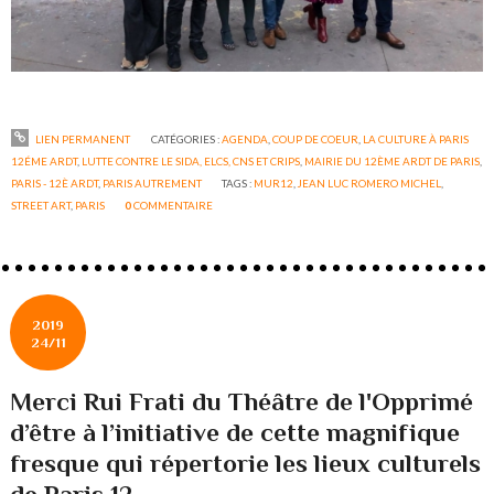
LIEN PERMANENT
CATÉGORIES :
AGENDA
,
COUP DE COEUR
,
LA CULTURE À PARIS
12ÉME ARDT
,
LUTTE CONTRE LE SIDA, ELCS, CNS ET CRIPS
,
MAIRIE DU 12ÈME ARDT DE PARIS
,
PARIS - 12È ARDT
,
PARIS AUTREMENT
TAGS :
MUR12
,
JEAN LUC ROMERO MICHEL
,
STREET ART
,
PARIS
0
COMMENTAIRE
2019
24/11
Merci Rui Frati du Théâtre de l'Opprimé
d’être à l’initiative de cette magnifique
fresque qui répertorie les lieux culturels