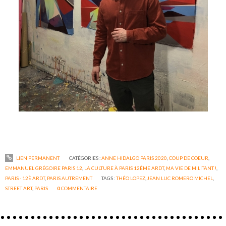
LIEN PERMANENT
CATÉGORIES :
ANNE HIDALGO PARIS 2020
,
COUP DE COEUR
,
EMMANUEL GRÉGOIRE PARIS 12
,
LA CULTURE À PARIS 12ÉME ARDT
,
MA VIE DE MILITANT !
,
PARIS - 12È ARDT
,
PARIS AUTREMENT
TAGS :
THÉO LOPEZ
,
JEAN LUC ROMERO MICHEL
,
STREET ART
,
PARIS
0
COMMENTAIRE