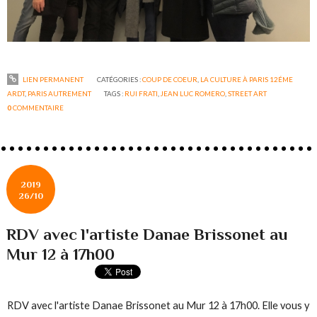
LIEN PERMANENT
CATÉGORIES :
COUP DE COEUR
,
LA CULTURE À PARIS 12ÉME
ARDT
,
PARIS AUTREMENT
TAGS :
RUI FRATI
,
JEAN LUC ROMERO
,
STREET ART
0
COMMENTAIRE
2019
26/10
RDV avec l'artiste Danae Brissonet au
Mur 12 à 17h00
RDV avec l'artiste Danae Brissonet au Mur 12 à 17h00. Elle vous y