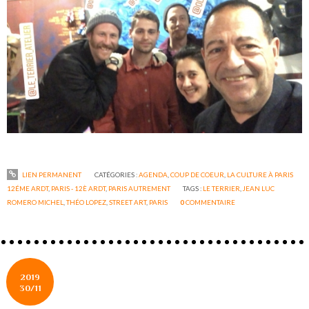
LIEN PERMANENT
CATÉGORIES :
AGENDA
,
COUP DE COEUR
,
LA CULTURE À PARIS
12ÉME ARDT
,
PARIS - 12È ARDT
,
PARIS AUTREMENT
TAGS :
LE TERRIER
,
JEAN LUC
ROMERO MICHEL
,
THÉO LOPEZ
,
STREET ART
,
PARIS
0
COMMENTAIRE
2019
30/11