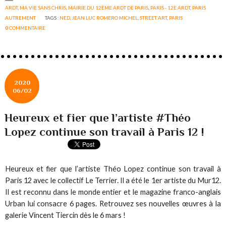
ARDT
,
MA VIE SANS CHRIS
,
MAIRIE DU 12ÈME ARDT DE PARIS
,
PARIS - 12È ARDT
,
PARIS
AUTREMENT
TAGS :
NED
,
JEAN LUC ROMERO MICHEL
,
STREET ART
,
PARIS
0
COMMENTAIRE
2020
06/02
Heureux et fier que l’artiste #Théo
Lopez continue son travail à Paris 12 !
Heureux et fier que l’artiste Théo Lopez continue son travail à
Paris 12 avec le collectif Le Terrier. Il a été le 1er artiste du Mur12.
Il est reconnu dans le monde entier et le magazine franco-anglais
Urban lui consacre 6 pages. Retrouvez ses nouvelles œuvres à la
galerie Vincent Tiercin dès le 6 mars !