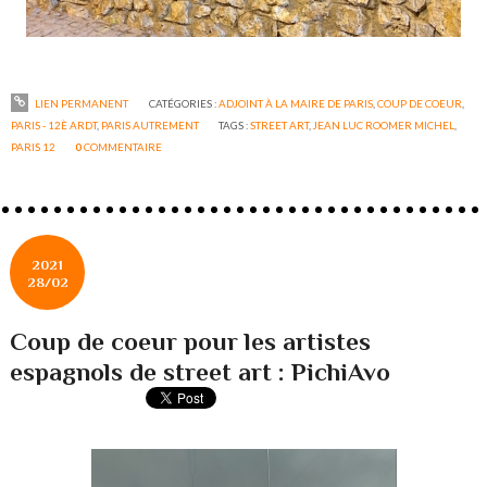
LIEN PERMANENT
CATÉGORIES :
ADJOINT À LA MAIRE DE PARIS
,
COUP DE COEUR
,
PARIS - 12È ARDT
,
PARIS AUTREMENT
TAGS :
STREET ART
,
JEAN LUC ROOMER MICHEL
,
PARIS 12
0
COMMENTAIRE
2021
28/02
Coup de coeur pour les artistes
espagnols de street art : PichiAvo