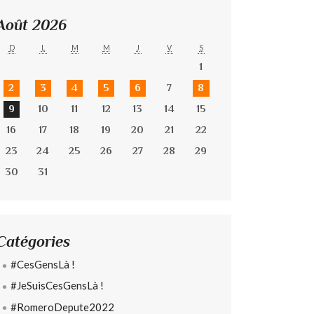
Août 2026
D
L
M
M
J
V
S
1
2
3
4
5
6
7
8
9
10
11
12
13
14
15
16
17
18
19
20
21
22
23
24
25
26
27
28
29
30
31
Catégories
#CesGensLà !
#JeSuisCesGensLà !
#RomeroDepute2022