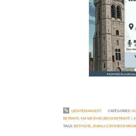
LIEN PERMANENT
CATÉGORIES :
A
RETRAITE
,
MA VIE D'HEUREUX RETRAITÉ !
,
M
TAGS :
BETHUNE
,
JEAN LUC ROMEOR MICH