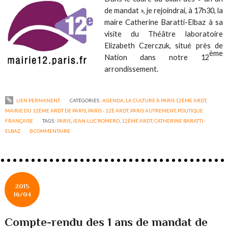
de mandat », je rejoindrai, à 17h30, la
maire Catherine Baratti-Elbaz à sa
visite du Théâtre laboratoire
Elizabeth Czerczuk, situé près de
ème
Nation dans notre 12
arrondissement.
LIEN PERMANENT
CATÉGORIES :
AGENDA
,
LA CULTURE À PARIS 12ÉME ARDT
,
MAIRIE DU 12ÈME ARDT DE PARIS
,
PARIS - 12È ARDT
,
PARIS AUTREMENT
,
POLITIQUE
FRANÇAISE
TAGS :
PARIS
,
JEAN-LUC ROMERO
,
12ÈME ARDT
,
CATHERINE BARATTI-
ELBAZ
0
COMMENTAIRE
2015
16/04
Compte-rendu des 1 ans de mandat de