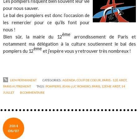
Les pompiers risquent bien souvent leur vie
pour nous sauver.
Le bal des pompiers est donc l’occasion de
les remercier pour ce qu’ils font pour
nous !
ème
Bien sûr, la mairie du 12
arrondissement de Paris et
notamment ma délégation à la culture soutiennent le bal des
ème
pompiers du 12
et j’espère vous y retrouver très nombreux !
LIEN PERMANENT
CATÉGORIES :
AGENDA
,
COUP DE COEUR
,
PARIS - 12È ARDT
,
PARIS AUTREMENT
TAGS :
POMPIERS
,
JEAN-LUC ROMERO
,
PARIS
,
12ÈME ARDT
,
14
JUILLET
0
COMMENTAIRE
2014
08/07