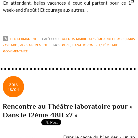
er
En attendant, belles vacances à ceux qui partent pour ce 1
week-end d’août ! Et courage aux autres…
LIEN PERMANENT
CATÉGORIES :
AGENDA
,
MAIRIE DU 12ÈME ARDT DE PARIS
,
PARIS
- 12È ARDT
,
PARIS AUTREMENT
TAGS :
PARIS
,
JEAN-LUC ROMERO
,
12ÈME ARDT
0
COMMENTAIRE
2015
18/04
Rencontre au Théâtre laboratoire pour «
Dans le 12ème 48H x7 »
Dans le cadre du bilan des « un an