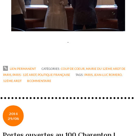
LIEN PERMANENT
CATÉGORIES :
COUP DE COEUR
,
MAIRIE DU 12ÈME ARDT DE
PARIS
,
PARIS - 12È ARDT
,
POLITIQUE FRANÇAISE
TAGS :
PARIS
,
JEAN-LUC ROMERO
,
12ÈME ARDT
0
COMMENTAIRE
2014
29/06
Portes ouvertes au 100 Charenton !