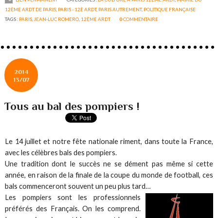
12ÈME ARDT DE PARIS
,
PARIS - 12È ARDT
,
PARIS AUTREMENT
,
POLITIQUE FRANÇAISE
TAGS :
PARIS
,
JEAN-LUC ROMERO
,
12ÈME ARDT
0
COMMENTAIRE
2014
13/07
Tous au bal des pompiers !
Le 14 juillet et notre fête nationale riment, dans toute la France,
avec les célèbres bals des pompiers.
Une tradition dont le succès ne se dément pas même si cette
année, en raison de la finale de la coupe du monde de football, ces
bals commenceront souvent un peu plus tard…
Les pompiers sont les professionnels
préférés des Français. On les comprend.