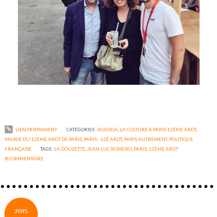
LIEN PERMANENT
CATÉGORIES :
AGENDA
,
LA CULTURE À PARIS 12ÉME ARDT
,
MAIRIE DU 12ÈME ARDT DE PARIS
,
PARIS - 12È ARDT
,
PARIS AUTREMENT
,
POLITIQUE
FRANÇAISE
TAGS :
LA DOUZETTE
,
JEAN-LUC ROMERO
,
PARIS
,
12ÈME ARDT
0
COMMENTAIRE
2015