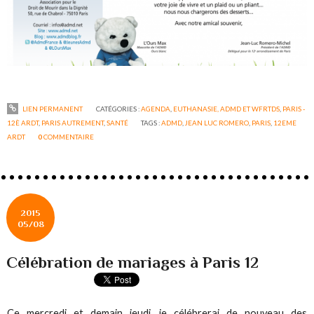
LIEN PERMANENT
CATÉGORIES :
AGENDA
,
EUTHANASIE, ADMD ET WFRTDS
,
PARIS -
12È ARDT
,
PARIS AUTREMENT
,
SANTÉ
TAGS :
ADMD
,
JEAN LUC ROMERO
,
PARIS
,
12EME
ARDT
0
COMMENTAIRE
2015
05/08
Célébration de mariages à Paris 12
Ce mercredi et demain jeudi, je célébrerai de nouveau des