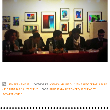
LIEN PERMANENT
CATÉGORIES :
AGENDA
,
MAIRIE DU 12ÈME ARDT DE PARIS
,
PARIS
- 12È ARDT
,
PARIS AUTREMENT
TAGS :
PARIS
,
JEAN-LUC ROMERO
,
12ÈME ARDT
0
COMMENTAIRE