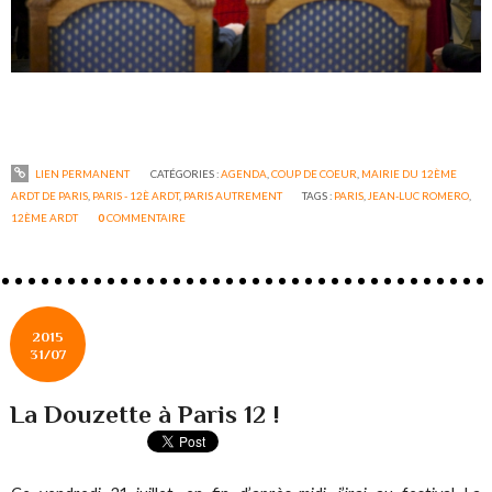
LIEN PERMANENT
CATÉGORIES :
AGENDA
,
COUP DE COEUR
,
MAIRIE DU 12ÈME
ARDT DE PARIS
,
PARIS - 12È ARDT
,
PARIS AUTREMENT
TAGS :
PARIS
,
JEAN-LUC ROMERO
,
12ÈME ARDT
0
COMMENTAIRE
2015
31/07
La Douzette à Paris 12 !