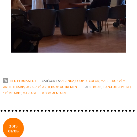
LIEN PERMANENT
CATÉGORIES :
AGENDA
,
COUP DE COEUR
,
MAIRIE DU 12ÈME
ARDT DE PARIS
,
PARIS - 12È ARDT
,
PARIS AUTREMENT
TAGS :
PARIS
,
JEAN-LUC ROMERO
,
12ÈME ARDT
,
MARIAGE
0
COMMENTAIRE
2015
01/08