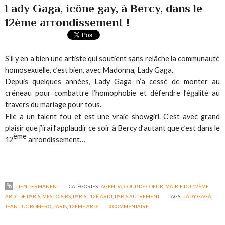
Lady Gaga, icône gay, à Bercy, dans le
12ème arrondissement !
S’il y en a bien une artiste qui soutient sans relâche la communauté
homosexuelle, c’est bien, avec Madonna, Lady Gaga.
Depuis quelques années, Lady Gaga n’a cessé de monter au
créneau pour combattre l’homophobie et défendre l’égalité au
travers du mariage pour tous.
Elle a un talent fou et est une vraie showgirl. C’est avec grand
plaisir que j’irai l’applaudir ce soir à Bercy d’autant que c’est dans le
ème
12
arrondissement…
LIEN PERMANENT
CATÉGORIES :
AGENDA
,
COUP DE COEUR
,
MAIRIE DU 12ÈME
ARDT DE PARIS
,
MES LOISIRS
,
PARIS - 12È ARDT
,
PARIS AUTREMENT
TAGS :
LADY GAGA
,
JEAN-LUC ROMERO
,
PARIS
,
12ÈME ARDT
0
COMMENTAIRE