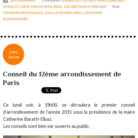
LIEN PERMANENT
CATÉGORIES :
AGENDA
,
LA CULTURE À PARIS 12ÉME ARDT
,
MAIRIE DU 12ÈME ARDT DE PARIS
,
PARIS - 12È ARDT
,
PARIS AUTREMENT
TAGS :
CATHERINE BARATTI-ELBAZ
,
JEAN-LUC ROMERO
,
PARIS
,
12ÈME ARDT
0
COMMENTAIRE
2015
26/01
Conseil du 12ème arrondissement de
Paris
Ce lundi soir, à 19h00, se déroulera le premier conseil
d’arrondissement de l’année 2015 sous la présidence de la maire
Catherine Baratti-Elbaz.
Les conseils sont bien sûr ouverts au public.