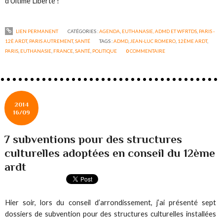
d’Ultime Liberté !
LIEN PERMANENT
CATÉGORIES :
AGENDA
,
EUTHANASIE, ADMD ET WFRTDS
,
PARIS -
12È ARDT
,
PARIS AUTREMENT
,
SANTÉ
TAGS :
ADMD
,
JEAN-LUC ROMERO
,
12ÈME ARDT
,
PARIS
,
EUTHANASIE
,
FRANCE
,
SANTÉ
,
POLITIQUE
0
COMMENTAIRE
2014
16/09
7 subventions pour des structures
culturelles adoptées en conseil du 12ème
ardt
Hier soir, lors du conseil d’arrondissement, j’ai présenté sept
dossiers de subvention pour des structures culturelles installées