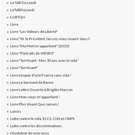
Le Talk Du Lundi
LeTalkDuLundi
LGBTQI+
Livre
Livre "Les Voleurs de Liberté"
Livre "M. le Président, laissez-nous mourir dans l
Livre "Ma Mort m'appartient" (2015)
Livre "Portraits de VI(H)ES"
Livre "SurVivant - Mes 30 ans avec le sida"
Livre "SurVivant"
Livre L'espoir d'une France sans sida !
Livre Le Serment de Berne
Livre Lettre Ouverte à Brigitte Macron
Livre Mon corps m'appartient !
Livre Plus Vivant Que Jamais !
Loisirs
Lutte contre le sida, ELCS, CNS et CRIPS
Lutte contre les discriminations
L'évolution de mon virus