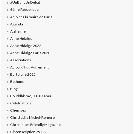
#UnBancUnDébat
6ème République
Adjoint à la maire de Paris
Agenda
Alzheimer
Anne Hidalgo
Anne Hidalgo 2022
Anne Hidalgo Paris 2020
Associations
Aujourd'hui, Autrement
Bartolone 2015
Béthune
Blog
Bouddhisme, Dalaï Lama
Célébrations
Chemsex
Christophe Michel-Romero
Chroniques Friendly Magazine
Circonscription 75-08