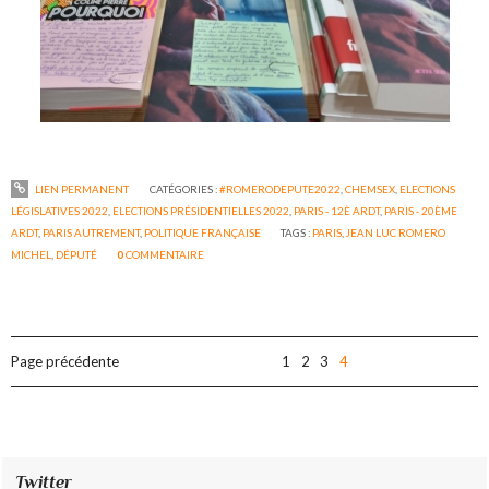
LIEN PERMANENT
CATÉGORIES :
#ROMERODEPUTE2022
,
CHEMSEX
,
ELECTIONS
LÉGISLATIVES 2022
,
ELECTIONS PRÉSIDENTIELLES 2022
,
PARIS - 12È ARDT
,
PARIS - 20ÈME
ARDT
,
PARIS AUTREMENT
,
POLITIQUE FRANÇAISE
TAGS :
PARIS
,
JEAN LUC ROMERO
MICHEL
,
DÉPUTÉ
0
COMMENTAIRE
Page précédente
1
2
3
4
Twitter