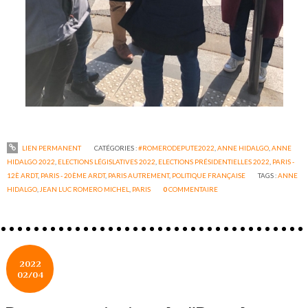
LIEN PERMANENT
CATÉGORIES :
#ROMERODEPUTE2022
,
ANNE HIDALGO
,
ANNE
HIDALGO 2022
,
ELECTIONS LÉGISLATIVES 2022
,
ELECTIONS PRÉSIDENTIELLES 2022
,
PARIS -
12È ARDT
,
PARIS - 20ÈME ARDT
,
PARIS AUTREMENT
,
POLITIQUE FRANÇAISE
TAGS :
ANNE
HIDALGO
,
JEAN LUC ROMERO MICHEL
,
PARIS
0
COMMENTAIRE
2022
02/04