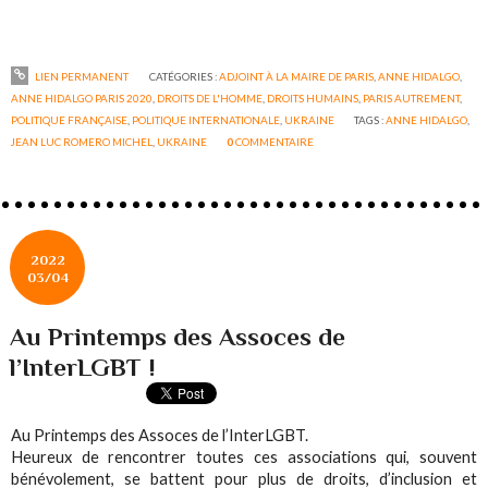
LIEN PERMANENT
CATÉGORIES :
ADJOINT À LA MAIRE DE PARIS
,
ANNE HIDALGO
,
ANNE HIDALGO PARIS 2020
,
DROITS DE L'HOMME
,
DROITS HUMAINS
,
PARIS AUTREMENT
,
POLITIQUE FRANÇAISE
,
POLITIQUE INTERNATIONALE
,
UKRAINE
TAGS :
ANNE HIDALGO
,
JEAN LUC ROMERO MICHEL
,
UKRAINE
0
COMMENTAIRE
2022
03/04
Au Printemps des Assoces de
l’InterLGBT !
Au Printemps des Assoces de l’InterLGBT.
Heureux de rencontrer toutes ces associations qui, souvent
bénévolement, se battent pour plus de droits, d’inclusion et