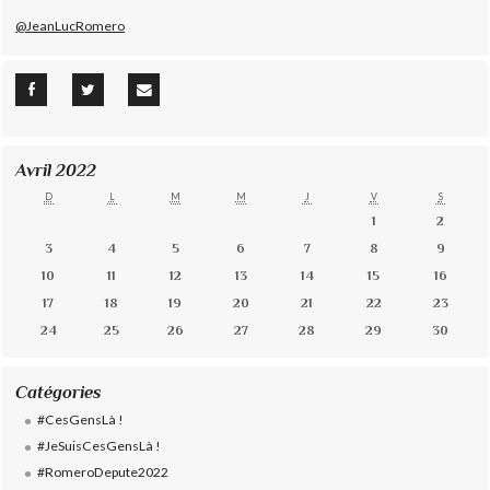
@JeanLucRomero
Avril 2022
D
L
M
M
J
V
S
1
2
3
4
5
6
7
8
9
10
11
12
13
14
15
16
17
18
19
20
21
22
23
24
25
26
27
28
29
30
Catégories
#CesGensLà !
#JeSuisCesGensLà !
#RomeroDepute2022