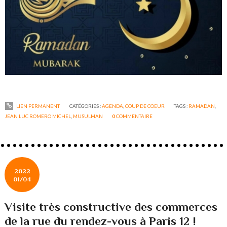
LIEN PERMANENT
CATÉGORIES :
AGENDA
,
COUP DE COEUR
TAGS :
RAMADAN
,
JEAN LUC ROMERO MICHEL
,
MUSULMAN
0
COMMENTAIRE
2022
01/04
Visite très constructive des commerces
de la rue du rendez-vous à Paris 12 !