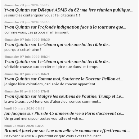
dimanche 28
juin 2026
16h39
Yvan Quintin
sur
Délégué ADMD du 62 : ma 1ère réunion publique...
je suis très contentpour vous ! félicitations !!!
dimanche 28
juin 2026
16h36
Yvan Quintin
sur
Profonde indignation face à la tournure que...
comme vous, ces propos me hérissent.
dimanche 07
juin 2026
16h26
Yvan Quintin
sur
Le Ghana qui vote une loi terrible de...
pourquoi cette haine ?
dimanche 07
juin 2026
16h24
Yvan Quintin
sur
Le Ghana qui vote une loi terrible de...
véritable chasse aux sorcières ! pire que dans les temps...
dimanche 07
juin 2026
16h21
Yvan Quintin
sur
Comme moi, Soutenez le Docteur Peillon et...
je signe bien volontiers, car la vie de chacun appartient...
dimanche 19
avril 2026
17h41
Yvan Quintin
sur
Malgré les soutiens de Poutine, Trump et Le...
bravo à tous, aux Hongrois d'abord qui sont su comment...
lundi 30
mars 2026
01h27
Jan Jacques
sur
Plus de 45 années de vie à Paris s’achèvent ce...
Un grand merci pour toutes vos luttes et votre...
lundi 23
mars 2026
13h35
Brunelet Jocelyne
sur
Une nouvelle vie commence effectivement....
Bravo Mr ROMERO pour tout ce que vous avez fait durant...