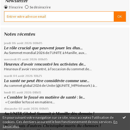
Newsletter
S'inscrire
Se désinscrire
Notes récentes
jeudi 06
août 2026
00h05
Le rôle crucial que peuvent jouer les élus...
Au Sommet mondial 2026 de l’UNITE à Manille, aux...
mercredi 05
août 2026
00h05
Heureux d’avoir rencontré les activistes de...
Heureux d’avoir rencontré, à l’occasion du sommet de...
mardi 04
août 2026
10h25
La santé ne peut être considérée comme une...
Au sommet global 2026 de Unite (@UNITE_MPNetwork ) à...
lundi 03
août 2026
08h13
« Combler le fossé en matière de santé : le...
« Combler le fossé en matière...
dimanche 02
août 2026
00h05
Au UNIT& Global Summit à Manille dès demain !
En poursuivant votre navigation sur ce site, vous acceptez l'utilisation de
vendredi 31
juillet 2026
00h05
cookies. Ces derniers assurent le bon fonctionnement de nos services.
En
Plus jamais d'autres Christophe morts du chemsex !
savoir plus
.