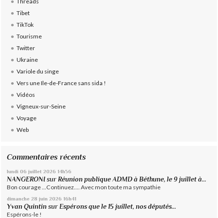
Threads
Tibet
TikTok
Tourisme
Twitter
Ukraine
Variole du singe
Vers une Ile-de-France sans sida !
Vidéos
Vigneux-sur-Seine
Voyage
Web
Commentaires récents
lundi 06
juillet 2026
14h56
NANGERONI
sur
Réunion publique ADMD à Béthune, le 9 juillet à...
Bon courage ...Continuez.... Avec mon toute ma sympathie
dimanche 28
juin 2026
16h41
Yvan Quintin
sur
Espérons que le 15 juillet, nos députés...
Espérons-le !