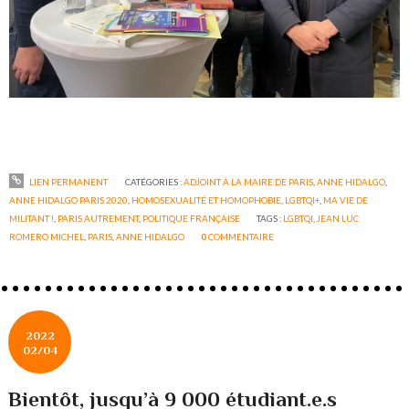
LIEN PERMANENT
CATÉGORIES :
ADJOINT À LA MAIRE DE PARIS
,
ANNE HIDALGO
,
ANNE HIDALGO PARIS 2020
,
HOMOSEXUALITÉ ET HOMOPHOBIE
,
LGBTQI+
,
MA VIE DE
MILITANT !
,
PARIS AUTREMENT
,
POLITIQUE FRANÇAISE
TAGS :
LGBTQI
,
JEAN LUC
ROMERO MICHEL
,
PARIS
,
ANNE HIDALGO
0
COMMENTAIRE
2022
02/04
Bientôt, jusqu’à 9 000 étudiant.e.s