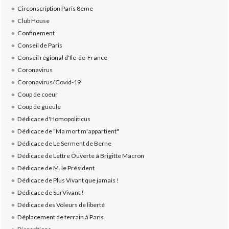
Circonscription Paris 8ème
Club House
Confinement
Conseil de Paris
Conseil régional d'Ile-de-France
Coronavirus
Coronavirus/Covid-19
Coup de coeur
Coup de gueule
Dédicace d'Homopoliticus
Dédicace de "Ma mort m'appartient"
Dédicace de Le Serment de Berne
Dédicace de Lettre Ouverte à Brigitte Macron
Dédicace de M. le Président
Dédicace de Plus Vivant que jamais !
Dédicace de SurVivant !
Dédicace des Voleurs de liberté
Déplacement de terrain à Paris