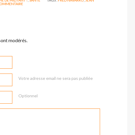
IE DE MILITANT !
,
SANTÉ
TAGS :
FRED NAVARRO
,
JEAN
OMMENTAIRE
sont modérés.
Votre adresse email ne sera pas publiée
Optionnel