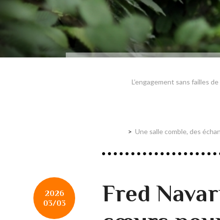
L’engagement sans failles de
Une salle comble, des échan
Fred Navar
2026
03/03