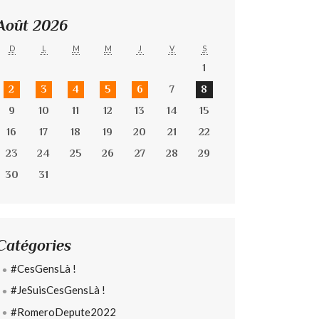
Août 2026
D
L
M
M
J
V
S
1
2
3
4
5
6
7
8
9
10
11
12
13
14
15
16
17
18
19
20
21
22
23
24
25
26
27
28
29
30
31
Catégories
#CesGensLà !
#JeSuisCesGensLà !
#RomeroDepute2022