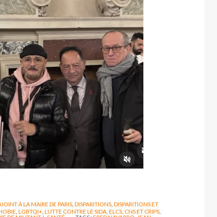
JOINT À LA MAIRE DE PARIS
,
DISPARITIONS
,
DISPARITIONS ET
HOBIE
,
LGBTQI+
,
LUTTE CONTRE LE SIDA, ELCS, CNS ET CRIPS
,