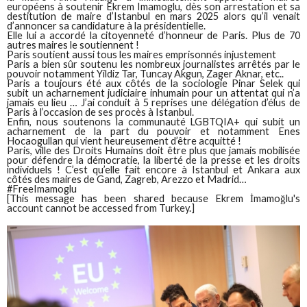
européens à soutenir Ekrem Imamoglu, dès son arrestation et sa
destitution de maire d’Istanbul en mars 2025 alors qu’il venait
d’annoncer sa candidature à la présidentielle.
Elle lui a accordé la citoyenneté d’honneur de Paris. Plus de 70
autres maires le soutiennent !
Paris soutient aussi tous les maires emprisonnés injustement
Paris a bien sûr soutenu les nombreux journalistes arrêtés par le
pouvoir notamment Yildiz Tar, Tuncay Akgun, Zager Aknar, etc..
Paris a toujours été aux côtés de la sociologie Pinar Selek qui
subit un acharnement judiciaire inhumain pour un attentat qui n’a
jamais eu lieu … J’ai conduit à 5 reprises une délégation d’élus de
Paris à l’occasion de ses procès à Istanbul.
Enfin, nous soutenons la communauté LGBTQIA+ qui subit un
acharnement de la part du pouvoir et notamment Enes
Hocaogullan qui vient heureusement d’être acquitté !
Paris, ville des Droits Humains doit être plus que jamais mobilisée
pour défendre la démocratie, la liberté de la presse et les droits
individuels ! C’est qu’elle fait encore à Istanbul et Ankara aux
côtés des maires de Gand, Zagreb, Arezzo et Madrid…
#FreeImamoglu
[This message has been shared because Ekrem İmamoğlu's
account cannot be accessed from Turkey.]