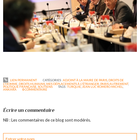
LIEN PERMANENT
CATÉGORIES :
ADJOINT À LA MAIRE DE PARIS
,
DROITS DE
L'HOMME
,
DROITS HUMAINS
,
MES DÉPLACEMENTS À L'ÉTRANGER
,
PARIS AUTREMENT
,
POLITIQUE FRANÇAISE
,
SOUTIENS
TAGS :
TURQUIE
,
JEAN LUC ROMERO MICHEL
,
ANKARA
0
COMMENTAIRE
Écrire un commentaire
NB : Les commentaires de ce blog sont modérés.