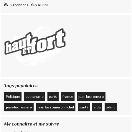
S'abonner au flux ATOM
Tags populaires
Politique
euthanasie
paris
france
jean luc romero
jean-luc romero
jean luc romero michel
santé
sida
admd
Me connaître et me suivre