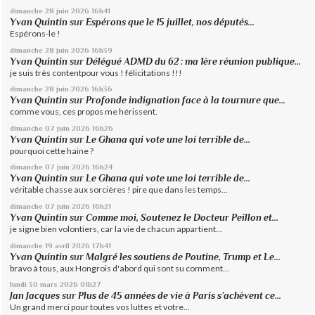
dimanche 28
juin 2026
16h41
Yvan Quintin
sur
Espérons que le 15 juillet, nos députés...
Espérons-le !
dimanche 28
juin 2026
16h39
Yvan Quintin
sur
Délégué ADMD du 62 : ma 1ère réunion publique...
je suis très contentpour vous ! félicitations !!!
dimanche 28
juin 2026
16h36
Yvan Quintin
sur
Profonde indignation face à la tournure que...
comme vous, ces propos me hérissent.
dimanche 07
juin 2026
16h26
Yvan Quintin
sur
Le Ghana qui vote une loi terrible de...
pourquoi cette haine ?
dimanche 07
juin 2026
16h24
Yvan Quintin
sur
Le Ghana qui vote une loi terrible de...
véritable chasse aux sorcières ! pire que dans les temps...
dimanche 07
juin 2026
16h21
Yvan Quintin
sur
Comme moi, Soutenez le Docteur Peillon et...
je signe bien volontiers, car la vie de chacun appartient...
dimanche 19
avril 2026
17h41
Yvan Quintin
sur
Malgré les soutiens de Poutine, Trump et Le...
bravo à tous, aux Hongrois d'abord qui sont su comment...
lundi 30
mars 2026
01h27
Jan Jacques
sur
Plus de 45 années de vie à Paris s’achèvent ce...
Un grand merci pour toutes vos luttes et votre...