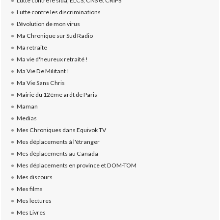
Lutte contre le sida, ELCS, CNS et CRIPS
Lutte contre les discriminations
L'évolution de mon virus
Ma Chronique sur Sud Radio
Ma retraite
Ma vie d'heureux retraité !
Ma Vie De Militant !
Ma Vie Sans Chris
Mairie du 12ème ardt de Paris
Maman
Medias
Mes Chroniques dans Equivok TV
Mes déplacements à l'étranger
Mes déplacements au Canada
Mes déplacements en province et DOM-TOM
Mes discours
Mes films
Mes lectures
Mes Livres