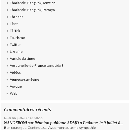
Thaïlande, Bangkok, Jomtien
Thaïlande, Bangkok, Pattaya
Threads
Tibet
TikTok
Tourisme
Twitter
Ukraine
Variole du singe
Vers une Ile-de-France sans sida !
Vidéos
Vigneux-sur-Seine
Voyage
Web
Commentaires récents
lundi 06
juillet 2026
14h56
NANGERONI
sur
Réunion publique ADMD à Béthune, le 9 juillet à...
Bon courage ...Continuez.... Avec mon toute ma sympathie