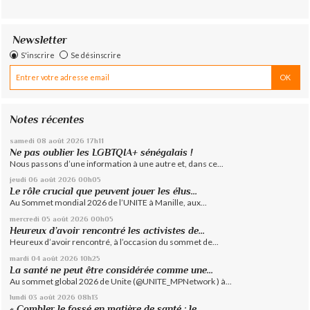
Newsletter
S'inscrire
Se désinscrire
Notes récentes
samedi 08
août 2026
17h11
Ne pas oublier les LGBTQIA+ sénégalais !
Nous passons d’une information à une autre et, dans ce...
jeudi 06
août 2026
00h05
Le rôle crucial que peuvent jouer les élus...
Au Sommet mondial 2026 de l’UNITE à Manille, aux...
mercredi 05
août 2026
00h05
Heureux d’avoir rencontré les activistes de...
Heureux d’avoir rencontré, à l’occasion du sommet de...
mardi 04
août 2026
10h25
La santé ne peut être considérée comme une...
Au sommet global 2026 de Unite (@UNITE_MPNetwork ) à...
lundi 03
août 2026
08h13
« Combler le fossé en matière de santé : le...