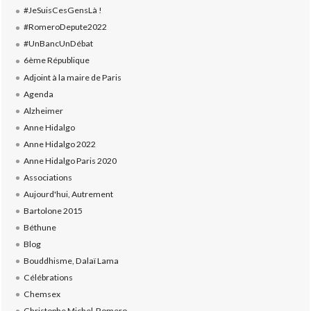
#JeSuisCesGensLà !
#RomeroDepute2022
#UnBancUnDébat
6ème République
Adjoint à la maire de Paris
Agenda
Alzheimer
Anne Hidalgo
Anne Hidalgo 2022
Anne Hidalgo Paris 2020
Associations
Aujourd'hui, Autrement
Bartolone 2015
Béthune
Blog
Bouddhisme, Dalaï Lama
Célébrations
Chemsex
Christophe Michel-Romero