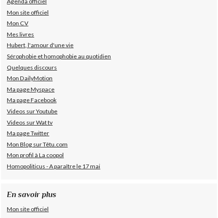
Agenda officiel
Mon site officiel
Mon CV
Mes livres
Hubert, l'amour d'une vie
Sérophobie et homophobie au quotidien
Quelques discours
Mon DailyMotion
Ma page Myspace
Ma page Facebook
Videos sur Youtube
Videos sur Wat tv
Ma page Twitter
Mon Blog sur Têtu.com
Mon profil à La coopol
Homopoliticus - A paraître le 17 mai
En savoir plus
Mon site officiel