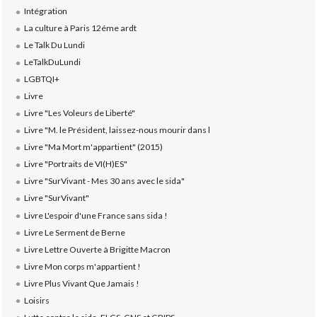
Intégration
La culture à Paris 12éme ardt
Le Talk Du Lundi
LeTalkDuLundi
LGBTQI+
Livre
Livre "Les Voleurs de Liberté"
Livre "M. le Président, laissez-nous mourir dans l
Livre "Ma Mort m'appartient" (2015)
Livre "Portraits de VI(H)ES"
Livre "SurVivant - Mes 30 ans avec le sida"
Livre "SurVivant"
Livre L'espoir d'une France sans sida !
Livre Le Serment de Berne
Livre Lettre Ouverte à Brigitte Macron
Livre Mon corps m'appartient !
Livre Plus Vivant Que Jamais !
Loisirs