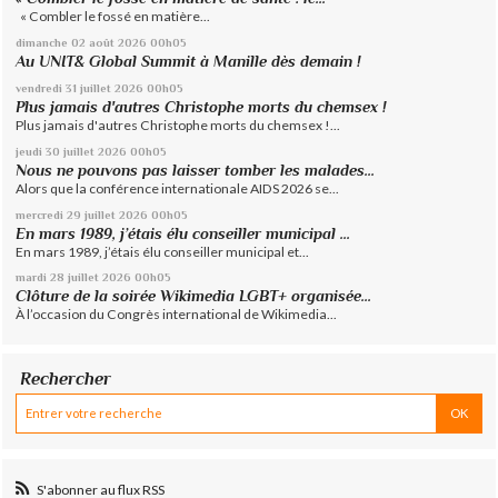
« Combler le fossé en matière...
dimanche 02
août 2026
00h05
Au UNIT& Global Summit à Manille dès demain !
vendredi 31
juillet 2026
00h05
Plus jamais d'autres Christophe morts du chemsex !
Plus jamais d'autres Christophe morts du chemsex !...
jeudi 30
juillet 2026
00h05
Nous ne pouvons pas laisser tomber les malades...
Alors que la conférence internationale AIDS 2026 se...
mercredi 29
juillet 2026
00h05
En mars 1989, j’étais élu conseiller municipal ...
En mars 1989, j’étais élu conseiller municipal et...
mardi 28
juillet 2026
00h05
Clôture de la soirée Wikimedia LGBT+ organisée...
À l’occasion du Congrès international de Wikimedia...
Rechercher
S'abonner au flux RSS