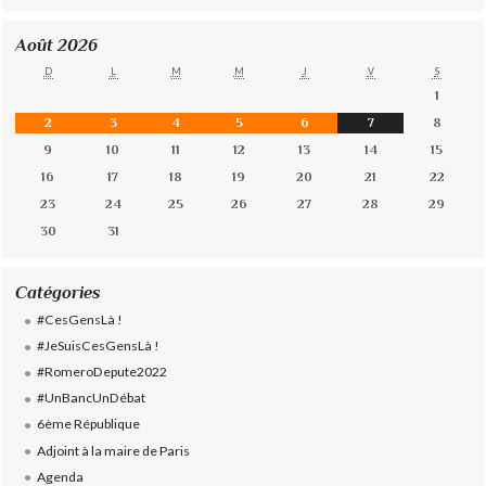
Août 2026
D
L
M
M
J
V
S
1
2
3
4
5
6
7
8
9
10
11
12
13
14
15
16
17
18
19
20
21
22
23
24
25
26
27
28
29
30
31
Catégories
#CesGensLà !
#JeSuisCesGensLà !
#RomeroDepute2022
#UnBancUnDébat
6ème République
Adjoint à la maire de Paris
Agenda