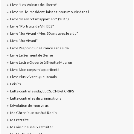
Livre "Les Voleurs de Liberté"
Livre "M. le Président, laissez-nous mourir dans l
Livre "Ma Mort m'appartient" (2015)
Livre "Portraits de VI(H)ES"
Livre "SurVivant - Mes 30 ans avec le sida"
Livre "SurVivant"
Livre L'espoir d'une France sans sida !
Livre Le Serment de Berne
Livre Lettre Ouverte à Brigitte Macron
Livre Mon corps m'appartient !
Livre Plus Vivant Que Jamais !
Loisirs
Lutte contre le sida, ELCS, CNS et CRIPS
Lutte contre les discriminations
L'évolution de mon virus
Ma Chronique sur Sud Radio
Ma retraite
Ma vie d'heureux retraité !