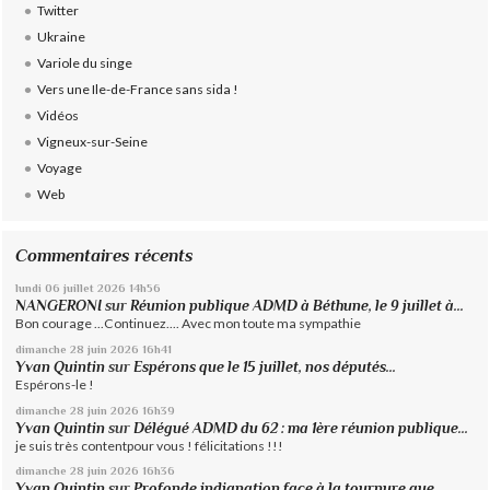
Twitter
Ukraine
Variole du singe
Vers une Ile-de-France sans sida !
Vidéos
Vigneux-sur-Seine
Voyage
Web
Commentaires récents
lundi 06
juillet 2026
14h56
NANGERONI
sur
Réunion publique ADMD à Béthune, le 9 juillet à...
Bon courage ...Continuez.... Avec mon toute ma sympathie
dimanche 28
juin 2026
16h41
Yvan Quintin
sur
Espérons que le 15 juillet, nos députés...
Espérons-le !
dimanche 28
juin 2026
16h39
Yvan Quintin
sur
Délégué ADMD du 62 : ma 1ère réunion publique...
je suis très contentpour vous ! félicitations !!!
dimanche 28
juin 2026
16h36
Yvan Quintin
sur
Profonde indignation face à la tournure que...