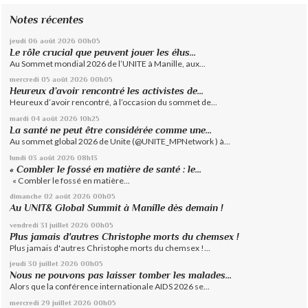
Notes récentes
jeudi 06
août 2026
00h05
Le rôle crucial que peuvent jouer les élus...
Au Sommet mondial 2026 de l’UNITE à Manille, aux...
mercredi 05
août 2026
00h05
Heureux d’avoir rencontré les activistes de...
Heureux d’avoir rencontré, à l’occasion du sommet de...
mardi 04
août 2026
10h25
La santé ne peut être considérée comme une...
Au sommet global 2026 de Unite (@UNITE_MPNetwork ) à...
lundi 03
août 2026
08h13
« Combler le fossé en matière de santé : le...
« Combler le fossé en matière...
dimanche 02
août 2026
00h05
Au UNIT& Global Summit à Manille dès demain !
vendredi 31
juillet 2026
00h05
Plus jamais d'autres Christophe morts du chemsex !
Plus jamais d'autres Christophe morts du chemsex !...
jeudi 30
juillet 2026
00h05
Nous ne pouvons pas laisser tomber les malades...
Alors que la conférence internationale AIDS 2026 se...
mercredi 29
juillet 2026
00h05