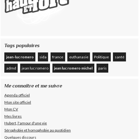
Tags populaires
jean-luc romero
sida
france
euthanasie
Politique
santé
admd
jean luc romero
jean luc romero michel
paris
Me connaître et me suivre
Agenda officiel
Mon site officiel
Mon CV
Mes livres
Hubert, l'amour d'une vie
Sérophobie et homophobie au quotidien
Quelques discours