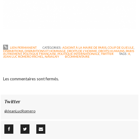
LIEN PERMANENT
CATÉGORIES :
ADJOINT À LA MAIRE DE PARIS
,
COUP DE GUEULE
,
DISPARITIONS
,
DISPARITIONS ET HOMMAGE
,
DROITS DE L'HOMME
,
DROITS HUMAINS
,
PARIS
AUTREMENT
,
POLITIQUE FRANÇAISE
,
POLITIQUE INTERNATIONALE
,
TWITTER
TAGS :
X
,
JEAN LUC ROMERO MICHEL
,
NAVALNY
0
COMMENTAIRE
Les commentaires sont fermés.
Twitter
@JeanLucRomero