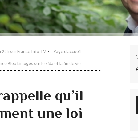
à 22h sur France Info TV
Page d'accueil
ce Bleu Limoges sur le sida et la fin de vie
rappelle qu’il
ument une loi