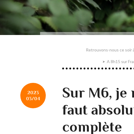
Retrouvons-nous ce soir 
A 8h15 sur Fran
Sur M6, je 
2023
03/04
faut absol
complète