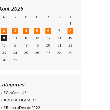
Août 2026
D
L
M
M
J
V
S
1
2
3
4
5
6
7
8
9
10
11
12
13
14
15
16
17
18
19
20
21
22
23
24
25
26
27
28
29
30
31
Catégories
#CesGensLà !
#JeSuisCesGensLà !
#RomeroDepute2022