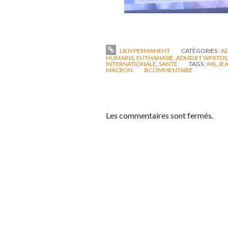
LIEN PERMANENT
CATÉGORIES :
AD
HUMAINS
,
EUTHANASIE, ADMD ET WFRTDS
INTERNATIONALE
,
SANTÉ
TAGS :
M§
,
JE
MACRON
0
COMMENTAIRE
Les commentaires sont fermés.