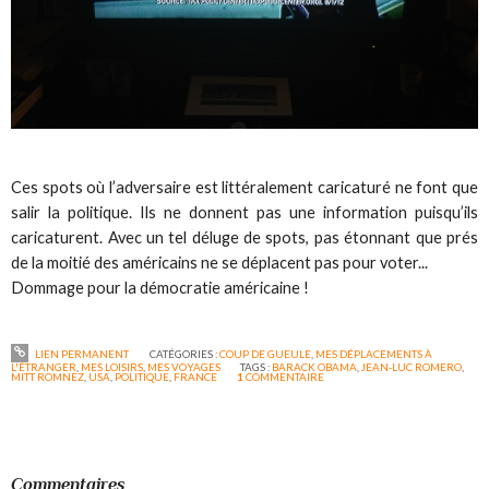
Ces spots où l’adversaire est littéralement caricaturé ne font que
salir la politique. Ils ne donnent pas une information puisqu’ils
caricaturent. Avec un tel déluge de spots, pas étonnant que prés
de la moitié des américains ne se déplacent pas pour voter...
Dommage pour la démocratie américaine !
LIEN PERMANENT
CATÉGORIES :
COUP DE GUEULE
,
MES DÉPLACEMENTS À
L'ÉTRANGER
,
MES LOISIRS
,
MES VOYAGES
TAGS :
BARACK OBAMA
,
JEAN-LUC ROMERO
,
MITT ROMNEZ
,
USA
,
POLITIQUE
,
FRANCE
1
COMMENTAIRE
Commentaires