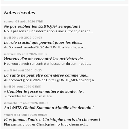
Notes récentes
samedi 08
août 2026
17h11
Ne pas oublier les LGBTQIA+ sénégalais !
Nous passons d’une information à une autre et, dans ce...
jeudi 06
août 2026
00h05
Le rôle crucial que peuvent jouer les élus...
Au Sommet mondial 2026 de l’UNITE à Manille, aux...
mercredi 05
août 2026
00h05
Heureux d’avoir rencontré les activistes de...
Heureux d’avoir rencontré, à l’occasion du sommet de...
mardi 04
août 2026
10h25
La santé ne peut être considérée comme une...
Au sommet global 2026 de Unite (@UNITE_MPNetwork ) à...
lundi 03
août 2026
08h13
« Combler le fossé en matière de santé : le...
« Combler le fossé en matière...
dimanche 02
août 2026
00h05
Au UNIT& Global Summit à Manille dès demain !
vendredi 31
juillet 2026
00h05
Plus jamais d'autres Christophe morts du chemsex !
Plus jamais d'autres Christophe morts du chemsex !...