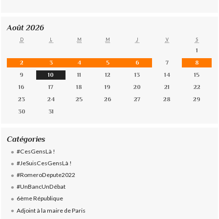
Août 2026
D
L
M
M
J
V
S
1
2
3
4
5
6
7
8
9
10
11
12
13
14
15
16
17
18
19
20
21
22
23
24
25
26
27
28
29
30
31
Catégories
#CesGensLà !
#JeSuisCesGensLà !
#RomeroDepute2022
#UnBancUnDébat
6ème République
Adjoint à la maire de Paris