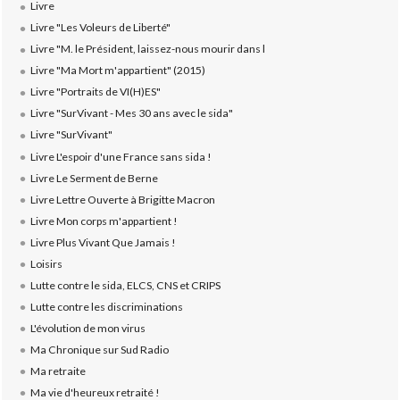
Livre
Livre "Les Voleurs de Liberté"
Livre "M. le Président, laissez-nous mourir dans l
Livre "Ma Mort m'appartient" (2015)
Livre "Portraits de VI(H)ES"
Livre "SurVivant - Mes 30 ans avec le sida"
Livre "SurVivant"
Livre L'espoir d'une France sans sida !
Livre Le Serment de Berne
Livre Lettre Ouverte à Brigitte Macron
Livre Mon corps m'appartient !
Livre Plus Vivant Que Jamais !
Loisirs
Lutte contre le sida, ELCS, CNS et CRIPS
Lutte contre les discriminations
L'évolution de mon virus
Ma Chronique sur Sud Radio
Ma retraite
Ma vie d'heureux retraité !