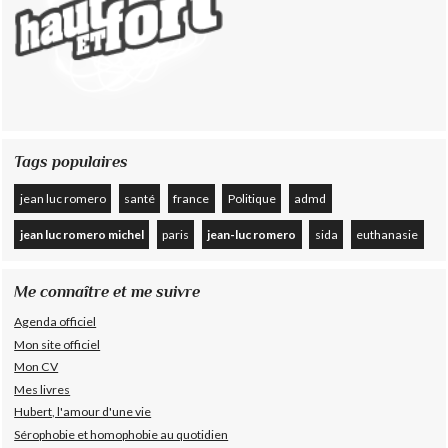
Tags populaires
jean luc romero
santé
france
Politique
admd
jean luc romero michel
paris
jean-luc romero
sida
euthanasie
Me connaître et me suivre
Agenda officiel
Mon site officiel
Mon CV
Mes livres
Hubert, l'amour d'une vie
Sérophobie et homophobie au quotidien