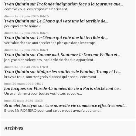
Yvan Quintin
sur
Profonde indignation face à la tournure que...
comme vous, ces propos me hérissent.
dimanche 07
juin 2026
16h26
Yvan Quintin
sur
Le Ghana qui vote une loi terrible de...
pourquoi cette haine ?
dimanche 07
juin 2026
16h24
Yvan Quintin
sur
Le Ghana qui vote une loi terrible de...
véritable chasse aux sorcières ! pire que dans les temps...
dimanche 07
juin 2026
16h21
Yvan Quintin
sur
Comme moi, Soutenez le Docteur Peillon et...
je signe bien volontiers, car la vie de chacun appartient...
dimanche 19
avril 2026
17h41
Yvan Quintin
sur
Malgré les soutiens de Poutine, Trump et Le...
bravo à tous, aux Hongrois d'abord qui sont su comment...
lundi 30
mars 2026
01h27
Jan Jacques
sur
Plus de 45 années de vie à Paris s’achèvent ce...
Un grand merci pour toutes vos luttes et votre...
lundi 23
mars 2026
13h35
Brunelet Jocelyne
sur
Une nouvelle vie commence effectivement....
Bravo Mr ROMERO pour tout ce que vous avez fait durant...
Archives