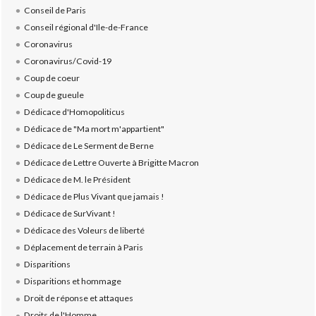
Conseil de Paris
Conseil régional d'Ile-de-France
Coronavirus
Coronavirus/Covid-19
Coup de coeur
Coup de gueule
Dédicace d'Homopoliticus
Dédicace de "Ma mort m'appartient"
Dédicace de Le Serment de Berne
Dédicace de Lettre Ouverte à Brigitte Macron
Dédicace de M. le Président
Dédicace de Plus Vivant que jamais !
Dédicace de SurVivant !
Dédicace des Voleurs de liberté
Déplacement de terrain à Paris
Disparitions
Disparitions et hommage
Droit de réponse et attaques
Droits de l'Homme