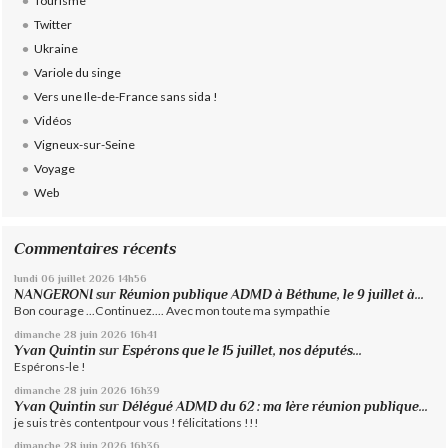
Tourisme
Twitter
Ukraine
Variole du singe
Vers une Ile-de-France sans sida !
Vidéos
Vigneux-sur-Seine
Voyage
Web
Commentaires récents
lundi 06
juillet 2026
14h56
NANGERONI
sur
Réunion publique ADMD à Béthune, le 9 juillet à...
Bon courage ...Continuez.... Avec mon toute ma sympathie
dimanche 28
juin 2026
16h41
Yvan Quintin
sur
Espérons que le 15 juillet, nos députés...
Espérons-le !
dimanche 28
juin 2026
16h39
Yvan Quintin
sur
Délégué ADMD du 62 : ma 1ère réunion publique...
je suis très contentpour vous ! félicitations !!!
dimanche 28
juin 2026
16h36