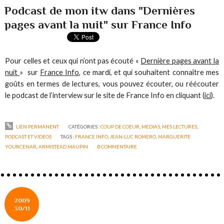
Podcast de mon itw dans "Dernières
pages avant la nuit" sur France Info
Pour celles et ceux qui n’ont pas écouté «
Dernière pages avant la
nuit
» sur
France Info
, ce mardi, et qui souhaitent connaître mes
goûts en termes de lectures, vous pouvez écouter, ou réécouter
le podcast de l’interview sur le site de France Info en cliquant (
ici
).
LIEN PERMANENT
CATÉGORIES :
COUP DE COEUR
,
MEDIAS
,
MES LECTURES
,
PODCAST ET VIDEOS
TAGS :
FRANCE INFO
,
JEAN-LUC ROMERO
,
MARGUERITE
YOURCENAR
,
ARMISTEAD MAUPIN
0
COMMENTAIRE
2009
30/11