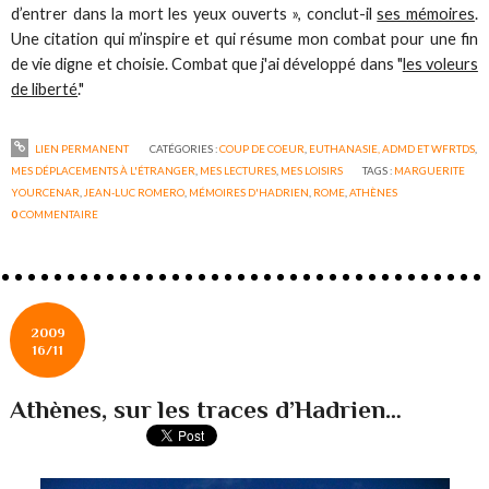
d’entrer dans la mort les yeux ouverts », conclut-il
ses mémoires
.
Une citation qui m’inspire et qui résume mon combat pour une fin
de vie digne et choisie. Combat que j'ai développé dans "
les voleurs
de liberté
."
LIEN PERMANENT
CATÉGORIES :
COUP DE COEUR
,
EUTHANASIE, ADMD ET WFRTDS
,
MES DÉPLACEMENTS À L'ÉTRANGER
,
MES LECTURES
,
MES LOISIRS
TAGS :
MARGUERITE
YOURCENAR
,
JEAN-LUC ROMERO
,
MÉMOIRES D'HADRIEN
,
ROME
,
ATHÈNES
0
COMMENTAIRE
2009
16/11
Athènes, sur les traces d’Hadrien…