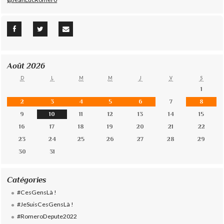
Août 2026
D
L
M
M
J
V
S
1
2
3
4
5
6
7
8
9
10
11
12
13
14
15
16
17
18
19
20
21
22
23
24
25
26
27
28
29
30
31
Catégories
#CesGensLà !
#JeSuisCesGensLà !
#RomeroDepute2022