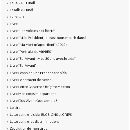
Le Talk Du Lundi
LeTalkDuLundi
LGBTQI+
Livre
Livre "Les Voleurs de Liberté"
Livre "M. le Président, laissez-nous mourir dans l
Livre "Ma Mort m'appartient" (2015)
Livre "Portraits de VI(H)ES"
Livre "SurVivant - Mes 30 ans avec le sida"
Livre "SurVivant"
Livre L'espoir d'une France sans sida !
Livre Le Serment de Berne
Livre Lettre Ouverte à Brigitte Macron
Livre Mon corps m'appartient !
Livre Plus Vivant Que Jamais !
Loisirs
Lutte contre le sida, ELCS, CNS et CRIPS
Lutte contre les discriminations
L'évolution de mon virus