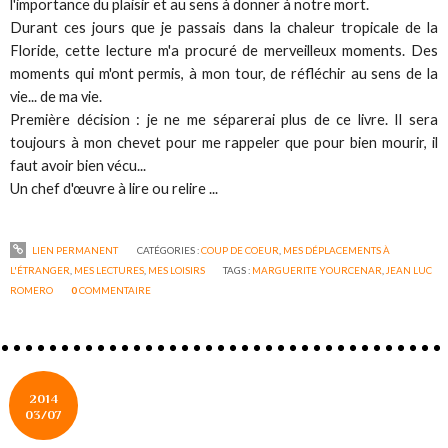
l'importance du plaisir et au sens à donner à notre mort.
Durant ces jours que je passais dans la chaleur tropicale de la
Floride, cette lecture m'a procuré de merveilleux moments. Des
moments qui m'ont permis, à mon tour, de réfléchir au sens de la
vie... de ma vie.
Première décision : je ne me séparerai plus de ce livre. Il sera
toujours à mon chevet pour me rappeler que pour bien mourir, il
faut avoir bien vécu...
Un chef d'œuvre à lire ou relire ...
LIEN PERMANENT
CATÉGORIES :
COUP DE COEUR
,
MES DÉPLACEMENTS À
L'ÉTRANGER
,
MES LECTURES
,
MES LOISIRS
TAGS :
MARGUERITE YOURCENAR
,
JEAN LUC
ROMERO
0
COMMENTAIRE
2014
03/07