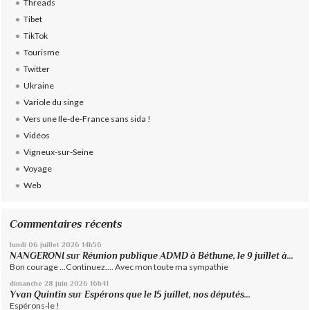
Threads
Tibet
TikTok
Tourisme
Twitter
Ukraine
Variole du singe
Vers une Ile-de-France sans sida !
Vidéos
Vigneux-sur-Seine
Voyage
Web
Commentaires récents
lundi 06
juillet 2026
14h56
NANGERONI
sur
Réunion publique ADMD à Béthune, le 9 juillet à...
Bon courage ...Continuez.... Avec mon toute ma sympathie
dimanche 28
juin 2026
16h41
Yvan Quintin
sur
Espérons que le 15 juillet, nos députés...
Espérons-le !