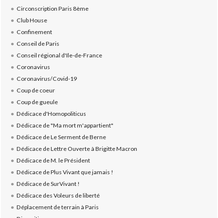
Circonscription Paris 8ème
Club House
Confinement
Conseil de Paris
Conseil régional d'Ile-de-France
Coronavirus
Coronavirus/Covid-19
Coup de coeur
Coup de gueule
Dédicace d'Homopoliticus
Dédicace de "Ma mort m'appartient"
Dédicace de Le Serment de Berne
Dédicace de Lettre Ouverte à Brigitte Macron
Dédicace de M. le Président
Dédicace de Plus Vivant que jamais !
Dédicace de SurVivant !
Dédicace des Voleurs de liberté
Déplacement de terrain à Paris