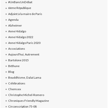
#UnBancUnDébat
6ème République
Adjoint à la maire de Paris
Agenda
Alzheimer
Anne Hidalgo
Anne Hidalgo 2022
Anne Hidalgo Paris 2020
Associations
Aujourd'hui, Autrement
Bartolone 2015
Béthune
Blog
Bouddhisme, Dalaï Lama
Célébrations
Chemsex
Christophe Michel-Romero
Chroniques Friendly Magazine
Circonscription 75-08