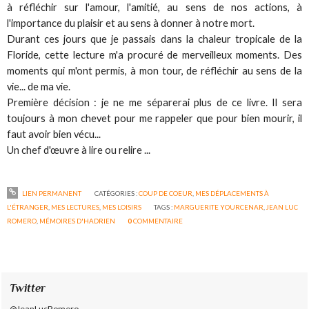
à réfléchir sur l'amour, l'amitié, au sens de nos actions, à
l'importance du plaisir et au sens à donner à notre mort.
Durant ces jours que je passais dans la chaleur tropicale de la
Floride, cette lecture m'a procuré de merveilleux moments. Des
moments qui m'ont permis, à mon tour, de réfléchir au sens de la
vie... de ma vie.
Première décision : je ne me séparerai plus de ce livre. Il sera
toujours à mon chevet pour me rappeler que pour bien mourir, il
faut avoir bien vécu...
Un chef d'œuvre à lire ou relire ...
LIEN PERMANENT
CATÉGORIES :
COUP DE COEUR
,
MES DÉPLACEMENTS À
L'ÉTRANGER
,
MES LECTURES
,
MES LOISIRS
TAGS :
MARGUERITE YOURCENAR
,
JEAN LUC
ROMERO
,
MÉMOIRES D'HADRIEN
0
COMMENTAIRE
Twitter
@JeanLucRomero