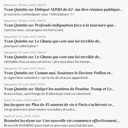
dimanche 28
juin 2026
16h39
Yvan Quintin
sur
Délégué ADMD du 62 : ma 1ère réunion publique...
je suis très contentpour vous ! félicitations !!!
dimanche 28
juin 2026
16h36
Yvan Quintin
sur
Profonde indignation face à la tournure que...
comme vous, ces propos me hérissent.
dimanche 07
juin 2026
16h26
Yvan Quintin
sur
Le Ghana qui vote une loi terrible de...
pourquoi cette haine ?
dimanche 07
juin 2026
16h24
Yvan Quintin
sur
Le Ghana qui vote une loi terrible de...
véritable chasse aux sorcières ! pire que dans les temps...
dimanche 07
juin 2026
16h21
Yvan Quintin
sur
Comme moi, Soutenez le Docteur Peillon et...
je signe bien volontiers, car la vie de chacun appartient...
dimanche 19
avril 2026
17h41
Yvan Quintin
sur
Malgré les soutiens de Poutine, Trump et Le...
bravo à tous, aux Hongrois d'abord qui sont su comment...
lundi 30
mars 2026
01h27
Jan Jacques
sur
Plus de 45 années de vie à Paris s’achèvent ce...
Un grand merci pour toutes vos luttes et votre...
lundi 23
mars 2026
13h35
Brunelet Jocelyne
sur
Une nouvelle vie commence effectivement....
Bravo Mr ROMERO pour tout ce que vous avez fait durant...