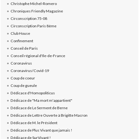
Christophe Michel-Romero
Chroniques Friendly Magazine
Circonscription 75-08
Circonscription Paris 8ème
Club House
Confinement
Conseil de Paris
Conseil régional d'Ile-de-France
Coronavirus
Coronavirus/Covid-19
Coup de coeur
Coup de gueule
Dédicace d'Homopoliticus
Dédicace de "Ma mort m'appartient"
Dédicace de Le Serment de Berne
Dédicace de Lettre Ouverte à Brigitte Macron
Dédicace de M. le Président
Dédicace de Plus Vivant que jamais !
Dédicace de SurVivant !