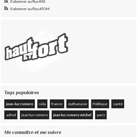
S'abonner au flux RSS
S'abonner au flux ATOM
Tags populaires
jean-luc romero
sida
france
euthanasie
Politique
santé
admd
jean luc romero
jean luc romero michel
paris
Me connaître et me suivre