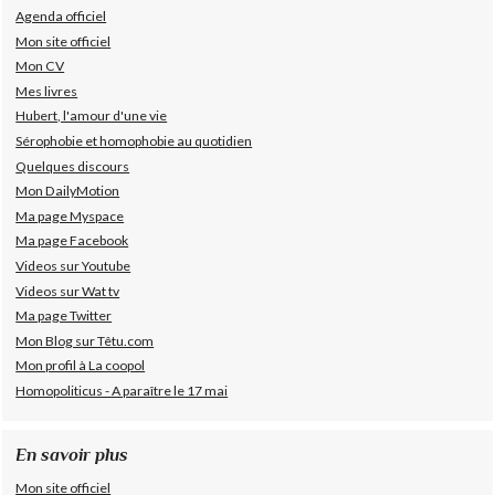
Agenda officiel
Mon site officiel
Mon CV
Mes livres
Hubert, l'amour d'une vie
Sérophobie et homophobie au quotidien
Quelques discours
Mon DailyMotion
Ma page Myspace
Ma page Facebook
Videos sur Youtube
Videos sur Wat tv
Ma page Twitter
Mon Blog sur Têtu.com
Mon profil à La coopol
Homopoliticus - A paraître le 17 mai
En savoir plus
Mon site officiel