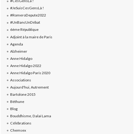
#CesGensLà !
#JeSuisCesGensLà !
#RomeroDepute2022
#UnBancUnDébat
6ème République
Adjoint à la maire de Paris
Agenda
Alzheimer
Anne Hidalgo
Anne Hidalgo 2022
Anne Hidalgo Paris 2020
Associations
Aujourd'hui, Autrement
Bartolone 2015
Béthune
Blog
Bouddhisme, Dalaï Lama
Célébrations
Chemsex