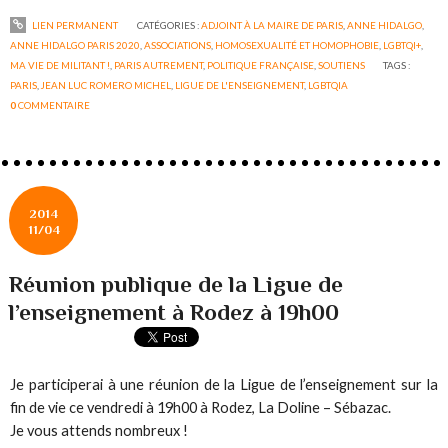
LIEN PERMANENT
CATÉGORIES :
ADJOINT À LA MAIRE DE PARIS
,
ANNE HIDALGO
,
ANNE HIDALGO PARIS 2020
,
ASSOCIATIONS
,
HOMOSEXUALITÉ ET HOMOPHOBIE
,
LGBTQI+
,
MA VIE DE MILITANT !
,
PARIS AUTREMENT
,
POLITIQUE FRANÇAISE
,
SOUTIENS
TAGS :
PARIS
,
JEAN LUC ROMERO MICHEL
,
LIGUE DE L'ENSEIGNEMENT
,
LGBTQIA
0
COMMENTAIRE
2014
11/04
Réunion publique de la Ligue de
l’enseignement à Rodez à 19h00
Je participerai à une réunion de la Ligue de l’enseignement sur la
fin de vie ce vendredi à 19h00 à Rodez, La Doline – Sébazac.
Je vous attends nombreux !