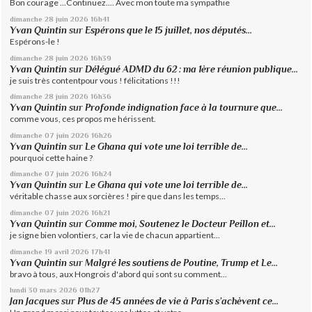
Bon courage ...Continuez.... Avec mon toute ma sympathie
dimanche 28
juin 2026
16h41
Yvan Quintin
sur
Espérons que le 15 juillet, nos députés...
Espérons-le !
dimanche 28
juin 2026
16h39
Yvan Quintin
sur
Délégué ADMD du 62 : ma 1ère réunion publique...
je suis très contentpour vous ! félicitations !!!
dimanche 28
juin 2026
16h36
Yvan Quintin
sur
Profonde indignation face à la tournure que...
comme vous, ces propos me hérissent.
dimanche 07
juin 2026
16h26
Yvan Quintin
sur
Le Ghana qui vote une loi terrible de...
pourquoi cette haine ?
dimanche 07
juin 2026
16h24
Yvan Quintin
sur
Le Ghana qui vote une loi terrible de...
véritable chasse aux sorcières ! pire que dans les temps...
dimanche 07
juin 2026
16h21
Yvan Quintin
sur
Comme moi, Soutenez le Docteur Peillon et...
je signe bien volontiers, car la vie de chacun appartient...
dimanche 19
avril 2026
17h41
Yvan Quintin
sur
Malgré les soutiens de Poutine, Trump et Le...
bravo à tous, aux Hongrois d'abord qui sont su comment...
lundi 30
mars 2026
01h27
Jan Jacques
sur
Plus de 45 années de vie à Paris s’achèvent ce...