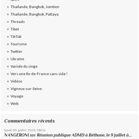
Thaïlande, Bangkok, Jomtien
Thaïlande, Bangkok, Pattaya
Threads
Tibet
TikTok
Tourisme
Twitter
Ukraine
Variole du singe
Vers une Ile-de-France sans sida !
Vidéos
Vigneux-sur-Seine
Voyage
Web
Commentaires récents
lundi 06
juillet 2026
14h56
NANGERONI
sur
Réunion publique ADMD à Béthune, le 9 juillet à...