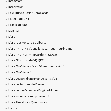
Instagram
Intégration
La culture à Paris 12éme ardt
Le Talk Du Lundi
LeTalkDuLundi
LGBTQI+
Livre
Livre "Les Voleurs de Liberté"
Livre "M. le Président, laissez-nous mourir dans l
Livre "Ma Mort m'appartient" (2015)
Livre "Portraits de VI(H)ES"
Livre "SurVivant - Mes 30 ans avec le sida"
Livre "SurVivant"
Livre L'espoir d'une France sans sida !
Livre Le Serment de Berne
Livre Lettre Ouverte à Brigitte Macron
Livre Mon corps m'appartient !
Livre Plus Vivant Que Jamais !
Loisirs