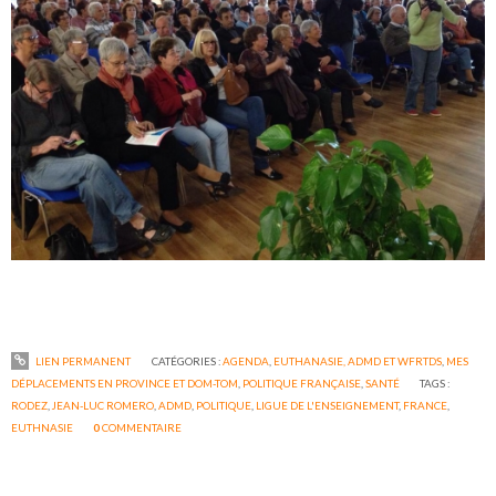
LIEN PERMANENT
CATÉGORIES :
AGENDA
,
EUTHANASIE, ADMD ET WFRTDS
,
MES
DÉPLACEMENTS EN PROVINCE ET DOM-TOM
,
POLITIQUE FRANÇAISE
,
SANTÉ
TAGS :
RODEZ
,
JEAN-LUC ROMERO
,
ADMD
,
POLITIQUE
,
LIGUE DE L'ENSEIGNEMENT
,
FRANCE
,
EUTHNASIE
0
COMMENTAIRE