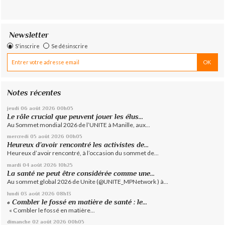
Newsletter
S'inscrire
Se désinscrire
Notes récentes
jeudi 06
août 2026
00h05
Le rôle crucial que peuvent jouer les élus...
Au Sommet mondial 2026 de l’UNITE à Manille, aux...
mercredi 05
août 2026
00h05
Heureux d’avoir rencontré les activistes de...
Heureux d’avoir rencontré, à l’occasion du sommet de...
mardi 04
août 2026
10h25
La santé ne peut être considérée comme une...
Au sommet global 2026 de Unite (@UNITE_MPNetwork ) à...
lundi 03
août 2026
08h13
« Combler le fossé en matière de santé : le...
« Combler le fossé en matière...
dimanche 02
août 2026
00h05