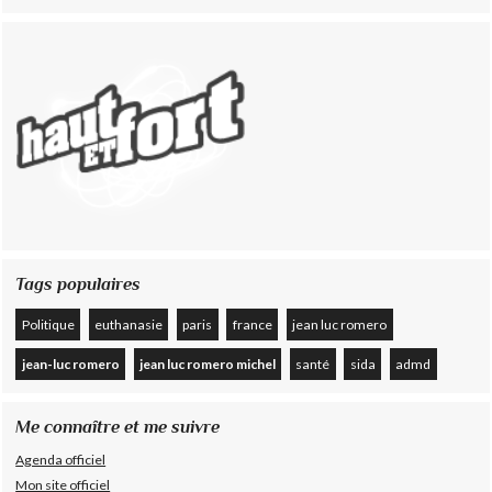
Tags populaires
Politique
euthanasie
paris
france
jean luc romero
jean-luc romero
jean luc romero michel
santé
sida
admd
Me connaître et me suivre
Agenda officiel
Mon site officiel