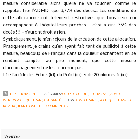
mesure considérable alors qu’elle ne va toucher, comme le
rappelait hier l’ADMD, que 3,77% des décès... Les conditions de
cette allocation sont tellement restrictives que tous ceux qui
accompagnent à l’hôpital leurs proches – c'est-à-dire 75% des
décès !!! – n’auront droit à rien.
Symboliquement, je m’en réjouis de la création de cette allocation.
Pratiquement, je crains qu’en ayant fait tant de publicité à cette
mesure, beaucoup de Français dans la douleur déchantent en se
rendant compte, au pire moment, que cette mesure
d’accompagnement ne les concerne pas…
Lire l'article des
Echos
(
ici
), du
Point
(
ici
) et de
20 minutes.fr
(
ici
).
LIEN PERMANENT
CATÉGORIES :
COUP DE GUEULE
,
EUTHANASIE, ADMD ET
WFRTDS
,
POLITIQUE FRANÇAISE
,
SANTÉ
TAGS :
ADMD
,
FRANCE
,
POLITIQUE
,
JJEAN-LUC
ROMERO
,
JEAN LÉONETTI
0
COMMENTAIRE
Twitter