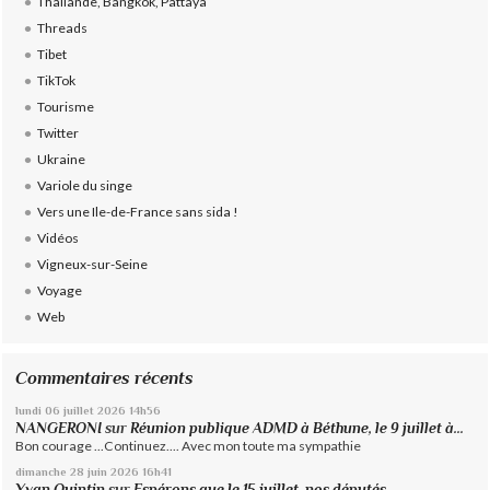
Thaïlande, Bangkok, Pattaya
Threads
Tibet
TikTok
Tourisme
Twitter
Ukraine
Variole du singe
Vers une Ile-de-France sans sida !
Vidéos
Vigneux-sur-Seine
Voyage
Web
Commentaires récents
lundi 06
juillet 2026
14h56
NANGERONI
sur
Réunion publique ADMD à Béthune, le 9 juillet à...
Bon courage ...Continuez.... Avec mon toute ma sympathie
dimanche 28
juin 2026
16h41
Yvan Quintin
sur
Espérons que le 15 juillet, nos députés...