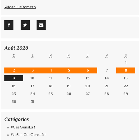
@JeanLucRomero
Août 2026
D
L
M
M
J
V
S
1
2
3
4
5
6
7
8
9
10
11
12
13
14
15
16
17
18
19
20
21
22
23
24
25
26
27
28
29
30
31
Catégories
#CesGensLà !
#JeSuisCesGensLà !