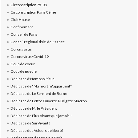
Circonscription 75-08
Circonscription Paris 8ème
Club House
Confinement
Conseil de Paris
Conseil régional d'Ile-de-France
Coronavirus
Coronavirus/Covid-19
Coup de coeur
Coup de gueule
Dédicace d'Homopoliticus
Dédicace de "Ma mort m'appartient"
Dédicace de Le Serment de Berne
Dédicace de Lettre Ouverte à Brigitte Macron
Dédicace de M. le Président
Dédicace de Plus Vivant que jamais !
Dédicace de SurVivant !
Dédicace des Voleurs de liberté
Déplacement de terrain à Paris