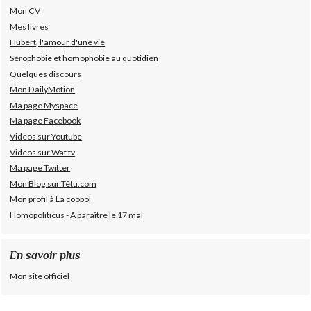
Mon CV
Mes livres
Hubert, l'amour d'une vie
Sérophobie et homophobie au quotidien
Quelques discours
Mon DailyMotion
Ma page Myspace
Ma page Facebook
Videos sur Youtube
Videos sur Wat tv
Ma page Twitter
Mon Blog sur Têtu.com
Mon profil à La coopol
Homopoliticus - A paraître le 17 mai
En savoir plus
Mon site officiel