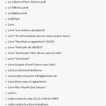
La culture à Paris 12éme ardt
Le Talk Du Lundi
LeTalkDuLundi
LGBTQI+
Livre
Livre "Les Voleurs de Liberté"
Livre "M. le Président, laissez-nous mourir dans l
Livre "Ma Mort m'appartient" (2015)
Livre "Portraits de VI(H)ES"
Livre "SurVivant - Mes 30 ans avec le sida"
Livre "SurVivant"
Livre L'espoir d'une France sans sida !
Livre Le Serment de Berne
Livre Lettre Ouverte à Brigitte Macron
Livre Mon corps m'appartient !
Livre Plus Vivant Que Jamais !
Loisirs
Lutte contre le sida, ELCS, CNS et CRIPS
Lutte contre les discriminations