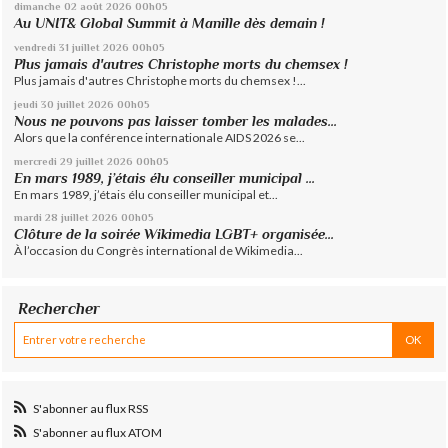
dimanche 02
août 2026
00h05
Au UNIT& Global Summit à Manille dès demain !
vendredi 31
juillet 2026
00h05
Plus jamais d'autres Christophe morts du chemsex !
Plus jamais d'autres Christophe morts du chemsex !...
jeudi 30
juillet 2026
00h05
Nous ne pouvons pas laisser tomber les malades...
Alors que la conférence internationale AIDS 2026 se...
mercredi 29
juillet 2026
00h05
En mars 1989, j’étais élu conseiller municipal ...
En mars 1989, j’étais élu conseiller municipal et...
mardi 28
juillet 2026
00h05
Clôture de la soirée Wikimedia LGBT+ organisée...
À l’occasion du Congrès international de Wikimedia...
Rechercher
S'abonner au flux RSS
S'abonner au flux ATOM