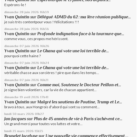
Espérons-le !
dimanche 28
juin 2026
16h39
Yvan Quintin
sur
Délégué ADMD du 62 : ma 1ère réunion publique...
je suis très contentpour vous ! félicitations !!!
dimanche 28
juin 2026
16h36
Yvan Quintin
sur
Profonde indignation face à la tournure que...
comme vous, ces propos me hérissent.
dimanche 07
juin 2026
16h26
Yvan Quintin
sur
Le Ghana qui vote une loi terrible de...
pourquoi cette haine ?
dimanche 07
juin 2026
16h24
Yvan Quintin
sur
Le Ghana qui vote une loi terrible de...
véritable chasse aux sorcières ! pire que dans les temps...
dimanche 07
juin 2026
16h21
Yvan Quintin
sur
Comme moi, Soutenez le Docteur Peillon et...
je signe bien volontiers, car la vie de chacun appartient...
dimanche 19
avril 2026
17h41
Yvan Quintin
sur
Malgré les soutiens de Poutine, Trump et Le...
bravo à tous, aux Hongrois d'abord qui sont su comment...
lundi 30
mars 2026
01h27
Jan Jacques
sur
Plus de 45 années de vie à Paris s’achèvent ce...
Un grand merci pour toutes vos luttes et votre...
lundi 23
mars 2026
13h35
Brunelet Jocelyne
sur
Une nouvelle vie commence effectivement....