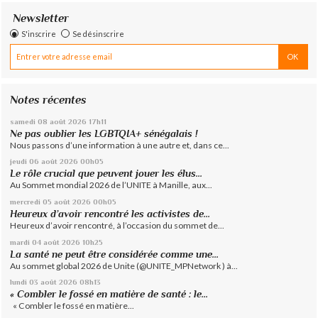
Newsletter
S'inscrire
Se désinscrire
Notes récentes
samedi 08
août 2026
17h11
Ne pas oublier les LGBTQIA+ sénégalais !
Nous passons d’une information à une autre et, dans ce...
jeudi 06
août 2026
00h05
Le rôle crucial que peuvent jouer les élus...
Au Sommet mondial 2026 de l’UNITE à Manille, aux...
mercredi 05
août 2026
00h05
Heureux d’avoir rencontré les activistes de...
Heureux d’avoir rencontré, à l’occasion du sommet de...
mardi 04
août 2026
10h25
La santé ne peut être considérée comme une...
Au sommet global 2026 de Unite (@UNITE_MPNetwork ) à...
lundi 03
août 2026
08h13
« Combler le fossé en matière de santé : le...
« Combler le fossé en matière...