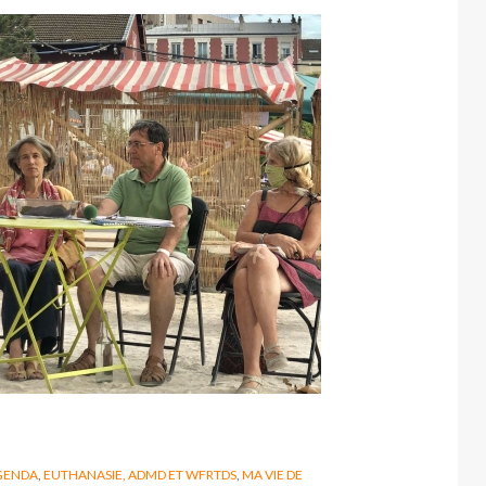
GENDA
,
EUTHANASIE, ADMD ET WFRTDS
,
MA VIE DE