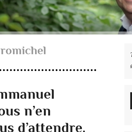
eromichel
Emmanuel
ous n’en
us d’attendre.