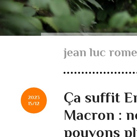
jean luc rom
Ça suffit 
2023
15/12
Macron : n
pouvons pl