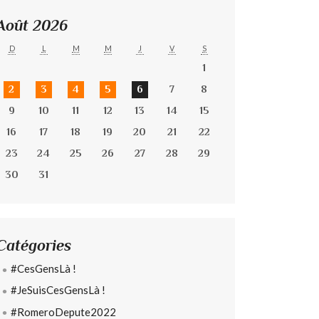
Août 2026
D
L
M
M
J
V
S
1
2
3
4
5
6
7
8
9
10
11
12
13
14
15
16
17
18
19
20
21
22
23
24
25
26
27
28
29
30
31
Catégories
#CesGensLà !
#JeSuisCesGensLà !
#RomeroDepute2022