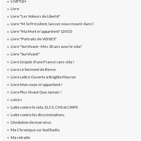
LGBTQI+
Livre
Livre "Les Voleurs de Liberté"
Livre "M. le Président, laissez-nous mourir dans l
Livre "Ma Mort m'appartient" (2015)
Livre "Portraits de VI(H)ES"
Livre "SurVivant - Mes 30 ans avec le sida"
Livre "SurVivant"
Livre L'espoir d'une France sans sida !
Livre Le Serment de Berne
Livre Lettre Ouverte à Brigitte Macron
Livre Mon corps m'appartient !
Livre Plus Vivant Que Jamais !
Loisirs
Lutte contre le sida, ELCS, CNS et CRIPS
Lutte contre les discriminations
L'évolution de mon virus
Ma Chronique sur Sud Radio
Ma retraite