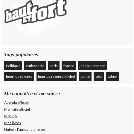
Tags populaires
Politique
euthanasie
paris
france
jean luc romero
jean-luc romero
jean luc romero michel
santé
sida
admd
Me connaître et me suivre
Agenda officiel
Mon site officiel
Mon CV
Mes livres
Hubert, l'amour d'une vie