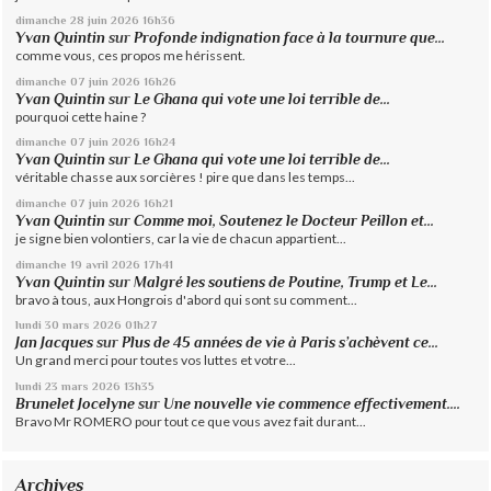
dimanche 28
juin 2026
16h36
Yvan Quintin
sur
Profonde indignation face à la tournure que...
comme vous, ces propos me hérissent.
dimanche 07
juin 2026
16h26
Yvan Quintin
sur
Le Ghana qui vote une loi terrible de...
pourquoi cette haine ?
dimanche 07
juin 2026
16h24
Yvan Quintin
sur
Le Ghana qui vote une loi terrible de...
véritable chasse aux sorcières ! pire que dans les temps...
dimanche 07
juin 2026
16h21
Yvan Quintin
sur
Comme moi, Soutenez le Docteur Peillon et...
je signe bien volontiers, car la vie de chacun appartient...
dimanche 19
avril 2026
17h41
Yvan Quintin
sur
Malgré les soutiens de Poutine, Trump et Le...
bravo à tous, aux Hongrois d'abord qui sont su comment...
lundi 30
mars 2026
01h27
Jan Jacques
sur
Plus de 45 années de vie à Paris s’achèvent ce...
Un grand merci pour toutes vos luttes et votre...
lundi 23
mars 2026
13h35
Brunelet Jocelyne
sur
Une nouvelle vie commence effectivement....
Bravo Mr ROMERO pour tout ce que vous avez fait durant...
Archives