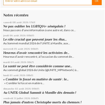
Notes récentes
samedi 08
août 2026
17h11
Ne pas oublier les LGBTQIA+ sénégalais !
Nous passons d’une information à une autre et, dans ce...
jeudi 06
août 2026
00h05
Le rôle crucial que peuvent jouer les élus...
Au Sommet mondial 2026 de l’UNITE à Manille, aux...
mercredi 05
août 2026
00h05
Heureux d’avoir rencontré les activistes de...
Heureux d’avoir rencontré, à l’occasion du sommet de...
mardi 04
août 2026
10h25
La santé ne peut être considérée comme une...
Au sommet global 2026 de Unite (@UNITE_MPNetwork ) à...
lundi 03
août 2026
08h13
« Combler le fossé en matière de santé : le...
« Combler le fossé en matière...
dimanche 02
août 2026
00h05
Au UNIT& Global Summit à Manille dès demain !
vendredi 31
juillet 2026
00h05
Plus jamais d'autres Christophe morts du chemsex !