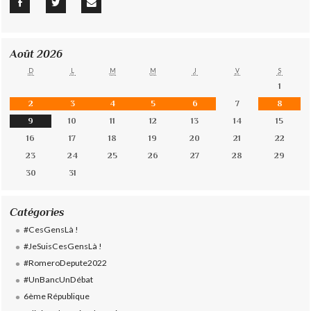
Août 2026
D
L
M
M
J
V
S
1
2
3
4
5
6
7
8
9
10
11
12
13
14
15
16
17
18
19
20
21
22
23
24
25
26
27
28
29
30
31
Catégories
#CesGensLà !
#JeSuisCesGensLà !
#RomeroDepute2022
#UnBancUnDébat
6ème République