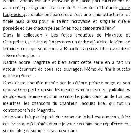
Nadine Monfils est une écrivaine que j’aime particulièrement et
avec qui je partage aussi l’amour de Paris et de la Thaïlande.
Je ne
l’apprécie p
as seulement parce que c’est une amie attachante et
fidèle mais aussi pour le talent incroyable et singulier qu’elle
possède et que chacun de ses livres nous démontre à l’envi.
Dans la collection
« Les folles enquêtes de Magritte et
Georgette », je lis les épisodes dans un ordre aléatoire. Je viens de
terminer celui qui se déroule à Bruxelles au sous-titre évocateur
« Nom d’une pipe ! »
Nadine adore Magritte et bien avant cette série en a fait un
acteur récurrent de tous ses ouvrages. Même du film à succès
qu’elle a réalisé…
Dans cette enquête menée par le célèbre peintre belge et son
épouse Georgette, on suit les meurtres méticuleux et symboliques
de plusieurs femmes et d’un homme. Le point commun de tos ces
meurtres, les chansons du chanteur Jacques Brel, qui fut un
contemporain de Magritte.
Je ne vous fais pas le pitch du roman car le but est que vous lisiez
ces livres que j’ai aimés et que je vous recommande régulièrement
sur mn blog et sur mes réseaux sociaux.