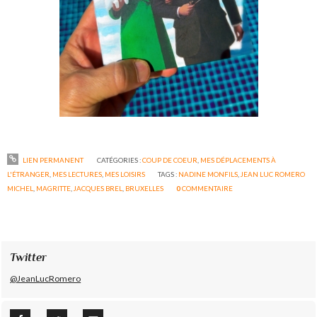
LIEN PERMANENT
CATÉGORIES :
COUP DE COEUR
,
MES DÉPLACEMENTS À
L'ÉTRANGER
,
MES LECTURES
,
MES LOISIRS
TAGS :
NADINE MONFILS
,
JEAN LUC ROMERO
MICHEL
,
MAGRITTE
,
JACQUES BREL
,
BRUXELLES
0
COMMENTAIRE
Twitter
@JeanLucRomero