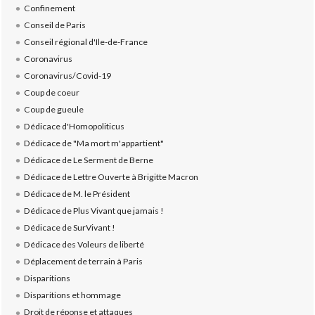
Confinement
Conseil de Paris
Conseil régional d'Ile-de-France
Coronavirus
Coronavirus/Covid-19
Coup de coeur
Coup de gueule
Dédicace d'Homopoliticus
Dédicace de "Ma mort m'appartient"
Dédicace de Le Serment de Berne
Dédicace de Lettre Ouverte à Brigitte Macron
Dédicace de M. le Président
Dédicace de Plus Vivant que jamais !
Dédicace de SurVivant !
Dédicace des Voleurs de liberté
Déplacement de terrain à Paris
Disparitions
Disparitions et hommage
Droit de réponse et attaques