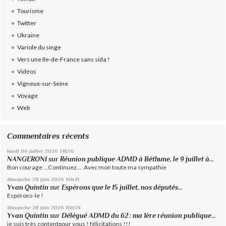
Tourisme
Twitter
Ukraine
Variole du singe
Vers une Ile-de-France sans sida !
Vidéos
Vigneux-sur-Seine
Voyage
Web
Commentaires récents
lundi 06
juillet 2026
14h56
NANGERONI
sur
Réunion publique ADMD à Béthune, le 9 juillet à...
Bon courage ...Continuez.... Avec mon toute ma sympathie
dimanche 28
juin 2026
16h41
Yvan Quintin
sur
Espérons que le 15 juillet, nos députés...
Espérons-le !
dimanche 28
juin 2026
16h39
Yvan Quintin
sur
Délégué ADMD du 62 : ma 1ère réunion publique...
je suis très contentpour vous ! félicitations !!!