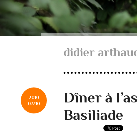
didier arthau
Dîner à l’a
2010
07/10
Basiliade