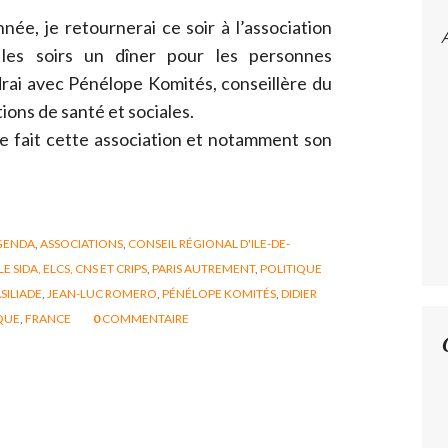
née, je retournerai ce soir à l’association
 les soirs un dîner pour les personnes
ndrai avec Pénélope Komités, conseillère du
ions de santé et sociales.
ue fait cette association et notamment son
GENDA
,
ASSOCIATIONS
,
CONSEIL RÉGIONAL D'ILE-DE-
 SIDA, ELCS, CNS ET CRIPS
,
PARIS AUTREMENT
,
POLITIQUE
SILIADE
,
JEAN-LUC ROMERO
,
PÉNÉLOPE KOMITÉS
,
DIDIER
QUE
,
FRANCE
0
COMMENTAIRE