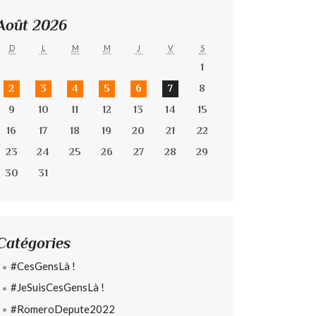
Août 2026
D
L
M
M
J
V
S
1
2
3
4
5
6
7
8
9
10
11
12
13
14
15
16
17
18
19
20
21
22
23
24
25
26
27
28
29
30
31
Catégories
#CesGensLà !
#JeSuisCesGensLà !
#RomeroDepute2022