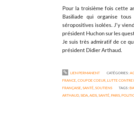
Pour la troisième fois cette an
Basiliade qui organise tous
séropositives isolées. J’y vie
président Huchon sur les quest
Je suis très admiratif de ce q
président Didier Arthaud.
LIEN PERMANENT
CATÉGORIES :
A
FRANCE
,
COUP DE COEUR
,
LUTTE CONTRE LE
FRANÇAISE
,
SANTÉ
,
SOUTIENS
TAGS :
BA
ARTHAUD
,
SIDA
,
AIDS
,
SANTÉ
,
PARIS
,
POLITI