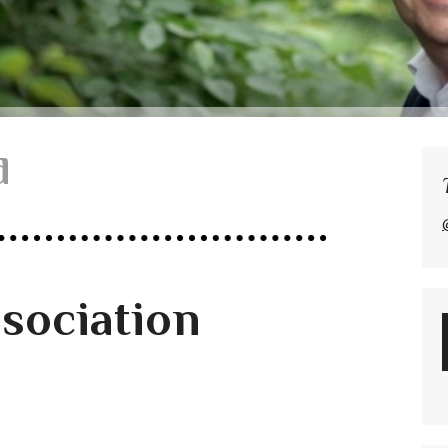
d
ssociation