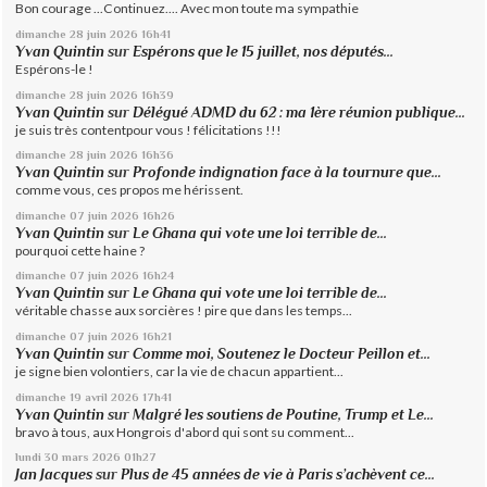
Bon courage ...Continuez.... Avec mon toute ma sympathie
dimanche 28
juin 2026
16h41
Yvan Quintin
sur
Espérons que le 15 juillet, nos députés...
Espérons-le !
dimanche 28
juin 2026
16h39
Yvan Quintin
sur
Délégué ADMD du 62 : ma 1ère réunion publique...
je suis très contentpour vous ! félicitations !!!
dimanche 28
juin 2026
16h36
Yvan Quintin
sur
Profonde indignation face à la tournure que...
comme vous, ces propos me hérissent.
dimanche 07
juin 2026
16h26
Yvan Quintin
sur
Le Ghana qui vote une loi terrible de...
pourquoi cette haine ?
dimanche 07
juin 2026
16h24
Yvan Quintin
sur
Le Ghana qui vote une loi terrible de...
véritable chasse aux sorcières ! pire que dans les temps...
dimanche 07
juin 2026
16h21
Yvan Quintin
sur
Comme moi, Soutenez le Docteur Peillon et...
je signe bien volontiers, car la vie de chacun appartient...
dimanche 19
avril 2026
17h41
Yvan Quintin
sur
Malgré les soutiens de Poutine, Trump et Le...
bravo à tous, aux Hongrois d'abord qui sont su comment...
lundi 30
mars 2026
01h27
Jan Jacques
sur
Plus de 45 années de vie à Paris s’achèvent ce...