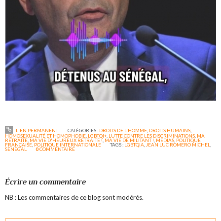
LIEN PERMANENT
CATÉGORIES :
DROITS DE L'HOMME
,
DROITS HUMAINS
,
HOMOSEXUALITÉ ET HOMOPHOBIE
,
LGBTQI+
,
LUTTE CONTRE LES DISCRIMINATIONS
,
MA
RETRAITE
,
MA VIE D'HEUREUX RETRAITÉ !
,
MA VIE DE MILITANT !
,
MEDIAS
,
POLITIQUE
FRANÇAISE
,
POLITIQUE INTERNATIONALE
TAGS :
LGBTQIA
,
JEAN LUC ROMERO MICHEL
,
SENEGAL
0
COMMENTAIRE
Écrire un commentaire
NB : Les commentaires de ce blog sont modérés.