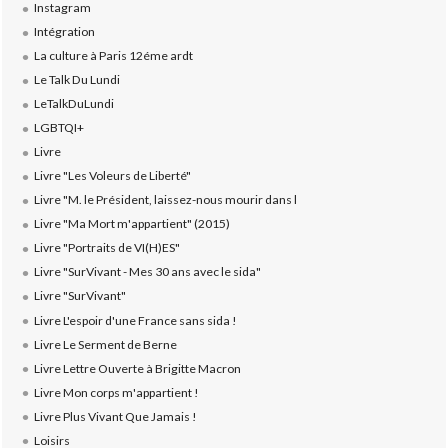
Instagram
Intégration
La culture à Paris 12éme ardt
Le Talk Du Lundi
LeTalkDuLundi
LGBTQI+
Livre
Livre "Les Voleurs de Liberté"
Livre "M. le Président, laissez-nous mourir dans l
Livre "Ma Mort m'appartient" (2015)
Livre "Portraits de VI(H)ES"
Livre "SurVivant - Mes 30 ans avec le sida"
Livre "SurVivant"
Livre L'espoir d'une France sans sida !
Livre Le Serment de Berne
Livre Lettre Ouverte à Brigitte Macron
Livre Mon corps m'appartient !
Livre Plus Vivant Que Jamais !
Loisirs