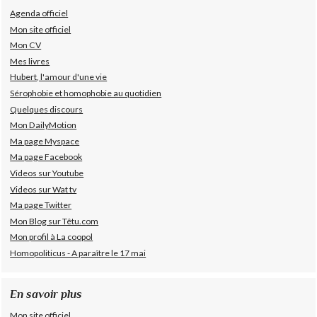
Agenda officiel
Mon site officiel
Mon CV
Mes livres
Hubert, l'amour d'une vie
Sérophobie et homophobie au quotidien
Quelques discours
Mon DailyMotion
Ma page Myspace
Ma page Facebook
Videos sur Youtube
Videos sur Wat tv
Ma page Twitter
Mon Blog sur Têtu.com
Mon profil à La coopol
Homopoliticus - A paraître le 17 mai
En savoir plus
Mon site officiel