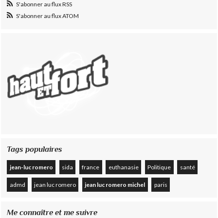
S'abonner au flux RSS
S'abonner au flux ATOM
Tags populaires
jean-luc romero
sida
france
euthanasie
Politique
santé
admd
jean luc romero
jean luc romero michel
paris
Me connaître et me suivre