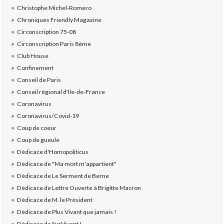
Christophe Michel-Romero
Chroniques Friendly Magazine
Circonscription 75-08
Circonscription Paris 8ème
Club House
Confinement
Conseil de Paris
Conseil régional d'Ile-de-France
Coronavirus
Coronavirus/Covid-19
Coup de coeur
Coup de gueule
Dédicace d'Homopoliticus
Dédicace de "Ma mort m'appartient"
Dédicace de Le Serment de Berne
Dédicace de Lettre Ouverte à Brigitte Macron
Dédicace de M. le Président
Dédicace de Plus Vivant que jamais !
Dédicace de SurVivant !