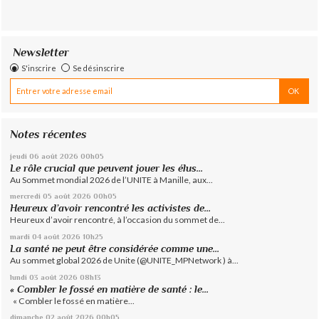
Newsletter
S'inscrire
Se désinscrire
Notes récentes
jeudi 06
août 2026
00h05
Le rôle crucial que peuvent jouer les élus...
Au Sommet mondial 2026 de l’UNITE à Manille, aux...
mercredi 05
août 2026
00h05
Heureux d’avoir rencontré les activistes de...
Heureux d’avoir rencontré, à l’occasion du sommet de...
mardi 04
août 2026
10h25
La santé ne peut être considérée comme une...
Au sommet global 2026 de Unite (@UNITE_MPNetwork ) à...
lundi 03
août 2026
08h13
« Combler le fossé en matière de santé : le...
« Combler le fossé en matière...
dimanche 02
août 2026
00h05