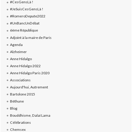
#CesGensLà !
#JeSuisCesGensLà !
#RomeroDepute2022
#UnBancUnDébat
6ème République
Adjoint à la maire de Paris
Agenda
Alzheimer
Anne Hidalgo
Anne Hidalgo 2022
Anne Hidalgo Paris 2020
Associations
Aujourd'hui, Autrement
Bartolone 2015
Béthune
Blog
Bouddhisme, Dalaï Lama
Célébrations
Chemsex