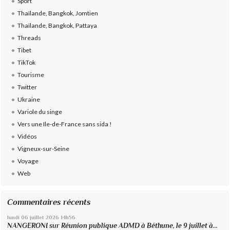
Sport
Thaïlande, Bangkok, Jomtien
Thaïlande, Bangkok, Pattaya
Threads
Tibet
TikTok
Tourisme
Twitter
Ukraine
Variole du singe
Vers une Ile-de-France sans sida !
Vidéos
Vigneux-sur-Seine
Voyage
Web
Commentaires récents
lundi 06
juillet 2026
14h56
NANGERONI
sur
Réunion publique ADMD à Béthune, le 9 juillet à...