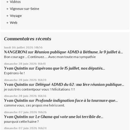
Vidéos
Vigneux-sur-Seine
Voyage
Web
Commentaires récents
lundi 06
juillet 2026
14h56
NANGERONI
sur
Réunion publique ADMD à Béthune, le 9 juillet à...
Bon courage ...Continuez.... Avec mon toute ma sympathie
dimanche 28
juin 2026
16h41
Yvan Quintin
sur
Espérons que le 15 juillet, nos députés...
Espérons-le !
dimanche 28
juin 2026
16h39
Yvan Quintin
sur
Délégué ADMD du 62 : ma 1ère réunion publique...
je suis très contentpour vous ! félicitations !!!
dimanche 28
juin 2026
16h36
Yvan Quintin
sur
Profonde indignation face à la tournure que...
comme vous, ces propos me hérissent.
dimanche 07
juin 2026
16h26
Yvan Quintin
sur
Le Ghana qui vote une loi terrible de...
pourquoi cette haine ?
dimanche 07
juin 2026
16h24