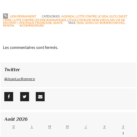
LIEN PERMANENT
CATÉGORIES :
AGENDA
,
LUTTE CONTRE LE SIDA, ELCS, CNS ET
CRIPS
,
LUTTE CONTRE LES DISCRIMINATIONS
,
L'ÉVOLUTION DE MON VIRUS
,
MA VIE DE
MILITANT !
,
POLITIQUE FRANÇAISE
,
SANTÉ
TAGS :
SIDA
,
JEAN LUC ROMERO MICHEL
,
PANTIN
0
COMMENTAIRE
Les commentaires sont fermés.
Twitter
@JeanLucRomero
Août 2026
D
L
M
M
J
V
S
1