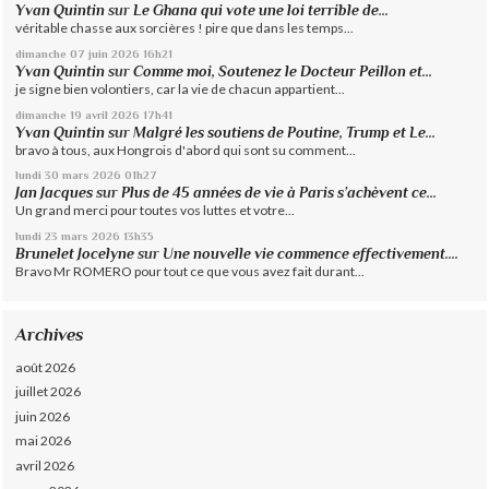
Yvan Quintin
sur
Le Ghana qui vote une loi terrible de...
véritable chasse aux sorcières ! pire que dans les temps...
dimanche 07
juin 2026
16h21
Yvan Quintin
sur
Comme moi, Soutenez le Docteur Peillon et...
je signe bien volontiers, car la vie de chacun appartient...
dimanche 19
avril 2026
17h41
Yvan Quintin
sur
Malgré les soutiens de Poutine, Trump et Le...
bravo à tous, aux Hongrois d'abord qui sont su comment...
lundi 30
mars 2026
01h27
Jan Jacques
sur
Plus de 45 années de vie à Paris s’achèvent ce...
Un grand merci pour toutes vos luttes et votre...
lundi 23
mars 2026
13h35
Brunelet Jocelyne
sur
Une nouvelle vie commence effectivement....
Bravo Mr ROMERO pour tout ce que vous avez fait durant...
Archives
août 2026
juillet 2026
juin 2026
mai 2026
avril 2026