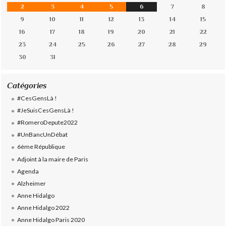
2
3
4
5
6
7
8
9
10
11
12
13
14
15
16
17
18
19
20
21
22
23
24
25
26
27
28
29
30
31
Catégories
#CesGensLà !
#JeSuisCesGensLà !
#RomeroDepute2022
#UnBancUnDébat
6ème République
Adjoint à la maire de Paris
Agenda
Alzheimer
Anne Hidalgo
Anne Hidalgo 2022
Anne Hidalgo Paris 2020