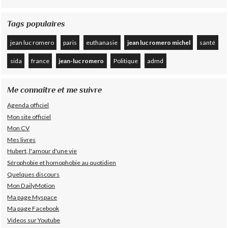
Tags populaires
jean luc romero
paris
euthanasie
jean luc romero michel
santé
sida
france
jean-luc romero
Politique
admd
Me connaître et me suivre
Agenda officiel
Mon site officiel
Mon CV
Mes livres
Hubert, l'amour d'une vie
Sérophobie et homophobie au quotidien
Quelques discours
Mon DailyMotion
Ma page Myspace
Ma page Facebook
Videos sur Youtube