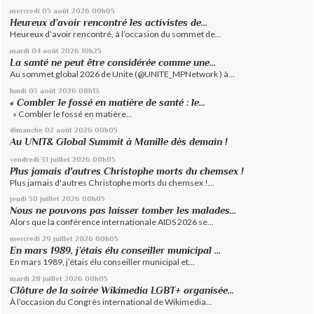
mercredi 05
août 2026
00h05
Heureux d’avoir rencontré les activistes de...
Heureux d’avoir rencontré, à l’occasion du sommet de...
mardi 04
août 2026
10h25
La santé ne peut être considérée comme une...
Au sommet global 2026 de Unite (@UNITE_MPNetwork ) à...
lundi 03
août 2026
08h13
« Combler le fossé en matière de santé : le...
« Combler le fossé en matière...
dimanche 02
août 2026
00h05
Au UNIT& Global Summit à Manille dès demain !
vendredi 31
juillet 2026
00h05
Plus jamais d'autres Christophe morts du chemsex !
Plus jamais d'autres Christophe morts du chemsex !...
jeudi 30
juillet 2026
00h05
Nous ne pouvons pas laisser tomber les malades...
Alors que la conférence internationale AIDS 2026 se...
mercredi 29
juillet 2026
00h05
En mars 1989, j’étais élu conseiller municipal ...
En mars 1989, j’étais élu conseiller municipal et...
mardi 28
juillet 2026
00h05
Clôture de la soirée Wikimedia LGBT+ organisée...
À l’occasion du Congrès international de Wikimedia...