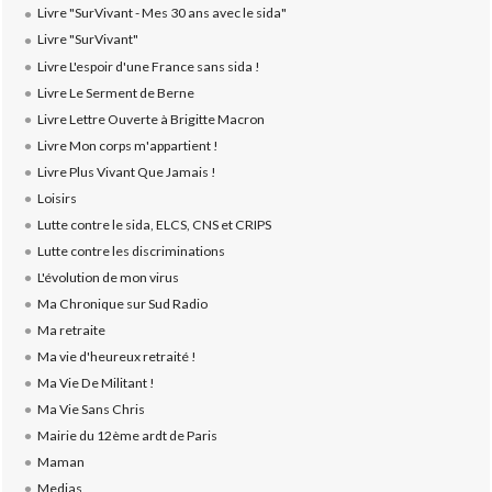
Livre "SurVivant - Mes 30 ans avec le sida"
Livre "SurVivant"
Livre L'espoir d'une France sans sida !
Livre Le Serment de Berne
Livre Lettre Ouverte à Brigitte Macron
Livre Mon corps m'appartient !
Livre Plus Vivant Que Jamais !
Loisirs
Lutte contre le sida, ELCS, CNS et CRIPS
Lutte contre les discriminations
L'évolution de mon virus
Ma Chronique sur Sud Radio
Ma retraite
Ma vie d'heureux retraité !
Ma Vie De Militant !
Ma Vie Sans Chris
Mairie du 12ème ardt de Paris
Maman
Medias