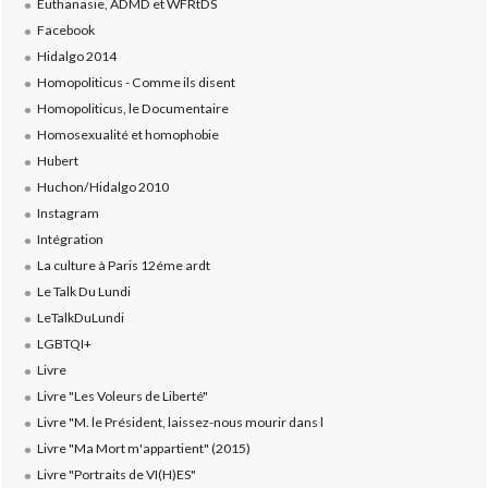
Euthanasie, ADMD et WFRtDS
Facebook
Hidalgo 2014
Homopoliticus - Comme ils disent
Homopoliticus, le Documentaire
Homosexualité et homophobie
Hubert
Huchon/Hidalgo 2010
Instagram
Intégration
La culture à Paris 12éme ardt
Le Talk Du Lundi
LeTalkDuLundi
LGBTQI+
Livre
Livre "Les Voleurs de Liberté"
Livre "M. le Président, laissez-nous mourir dans l
Livre "Ma Mort m'appartient" (2015)
Livre "Portraits de VI(H)ES"