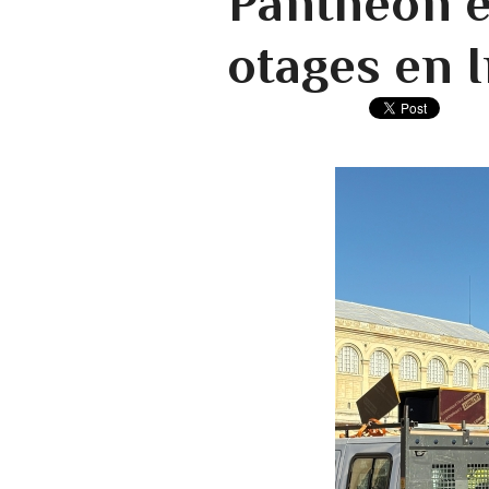
Panthéon e
otages en I