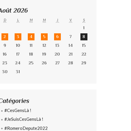
Août 2026
D
L
M
M
J
V
S
1
2
3
4
5
6
7
8
9
10
11
12
13
14
15
16
17
18
19
20
21
22
23
24
25
26
27
28
29
30
31
Catégories
#CesGensLà !
#JeSuisCesGensLà !
#RomeroDepute2022