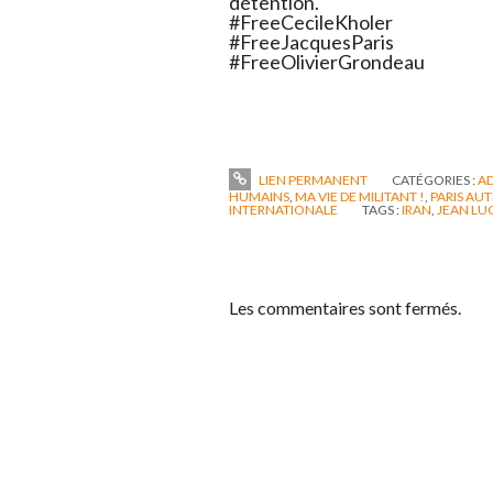
détention.
#FreeCecileKholer
#FreeJacquesParis
#FreeOlivierGrondeau
LIEN PERMANENT
CATÉGORIES :
AD
HUMAINS
,
MA VIE DE MILITANT !
,
PARIS AU
INTERNATIONALE
TAGS :
IRAN
,
JEAN LU
Les commentaires sont fermés.