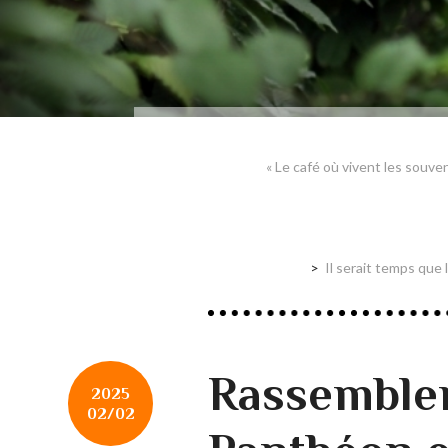
« Le café où vivent les souve
Il serait temps que 
Rassemble
2025
02/02