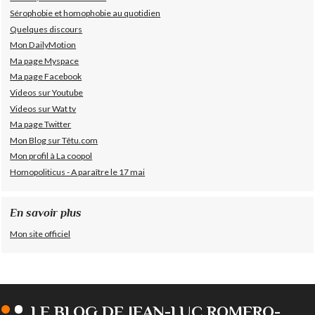
Sérophobie et homophobie au quotidien
Quelques discours
Mon DailyMotion
Ma page Myspace
Ma page Facebook
Videos sur Youtube
Videos sur Wat tv
Ma page Twitter
Mon Blog sur Têtu.com
Mon profil à La coopol
Homopoliticus - A paraître le 17 mai
En savoir plus
Mon site officiel
LE BLOG DE JEAN-LUC ROMERO-