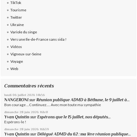
TikTok
Tourisme
Twitter
Ukraine
Variole du singe
Vers une Ile-de-France sans sida !
Vidéos
Vigneux-sur-Seine
Voyage
Web
Commentaires récents
lundi 06
juillet 2026
14h56
NANGERONI
sur
Réunion publique ADMD à Béthune, le 9 juillet à...
Bon courage ...Continuez.... Avec mon toute ma sympathie
dimanche 28
juin 2026
16h41
Yvan Quintin
sur
Espérons que le 15 juillet, nos députés...
Espérons-le !
dimanche 28
juin 2026
16h39
Yvan Quintin
sur
Délégué ADMD du 62 : ma 1ère réunion publique...