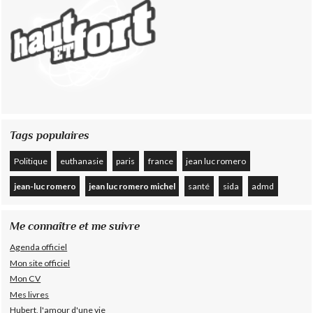
Tags populaires
Politique
euthanasie
paris
france
jean luc romero
jean-luc romero
jean luc romero michel
santé
sida
admd
Me connaître et me suivre
Agenda officiel
Mon site officiel
Mon CV
Mes livres
Hubert, l'amour d'une vie