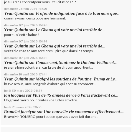
je suis très contentpour vous ! félicitations !!!
dimanche 28
juin 2026
16h36
Yvan Quintin
sur
Profonde indignation face à la tournure que...
comme vous, ces propos me hérissent.
dimanche 07
juin 2026
16h26
Yvan Quintin
sur
Le Ghana qui vote une loi terrible de...
pourquoi cette haine ?
dimanche 07
juin 2026
16h24
Yvan Quintin
sur
Le Ghana qui vote une loi terrible de...
véritable chasse aux sorcières ! pire que dans les temps...
dimanche 07
juin 2026
16h21
Yvan Quintin
sur
Comme moi, Soutenez le Docteur Peillon et...
je signe bien volontiers, car la vie de chacun appartient...
dimanche 19
avril 2026
17h41
Yvan Quintin
sur
Malgré les soutiens de Poutine, Trump et Le...
bravo à tous, aux Hongrois d'abord qui sont su comment...
lundi 30
mars 2026
01h27
Jan Jacques
sur
Plus de 45 années de vie à Paris s’achèvent ce...
Un grand merci pour toutes vos luttes et votre...
lundi 23
mars 2026
13h35
Brunelet Jocelyne
sur
Une nouvelle vie commence effectivement....
Bravo Mr ROMERO pour tout ce que vous avez fait durant...