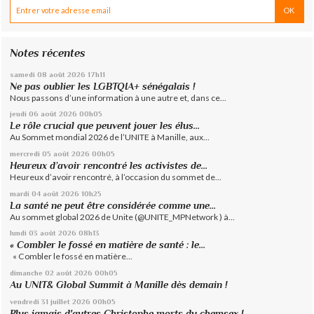
Notes récentes
samedi 08
août 2026
17h11
Ne pas oublier les LGBTQIA+ sénégalais !
Nous passons d’une information à une autre et, dans ce...
jeudi 06
août 2026
00h05
Le rôle crucial que peuvent jouer les élus...
Au Sommet mondial 2026 de l’UNITE à Manille, aux...
mercredi 05
août 2026
00h05
Heureux d’avoir rencontré les activistes de...
Heureux d’avoir rencontré, à l’occasion du sommet de...
mardi 04
août 2026
10h25
La santé ne peut être considérée comme une...
Au sommet global 2026 de Unite (@UNITE_MPNetwork ) à...
lundi 03
août 2026
08h13
« Combler le fossé en matière de santé : le...
« Combler le fossé en matière...
dimanche 02
août 2026
00h05
Au UNIT& Global Summit à Manille dès demain !
vendredi 31
juillet 2026
00h05
Plus jamais d'autres Christophe morts du chemsex !