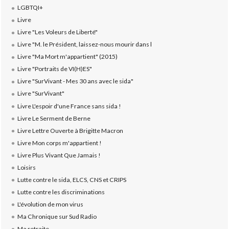
LGBTQI+
Livre
Livre "Les Voleurs de Liberté"
Livre "M. le Président, laissez-nous mourir dans l
Livre "Ma Mort m'appartient" (2015)
Livre "Portraits de VI(H)ES"
Livre "SurVivant - Mes 30 ans avec le sida"
Livre "SurVivant"
Livre L'espoir d'une France sans sida !
Livre Le Serment de Berne
Livre Lettre Ouverte à Brigitte Macron
Livre Mon corps m'appartient !
Livre Plus Vivant Que Jamais !
Loisirs
Lutte contre le sida, ELCS, CNS et CRIPS
Lutte contre les discriminations
L'évolution de mon virus
Ma Chronique sur Sud Radio
Ma retraite