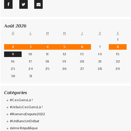
Août 2026
D
L
M
M
J
V
S
1
2
3
4
5
6
7
8
9
10
11
12
13
14
15
16
17
18
19
20
21
22
23
24
25
26
27
28
29
30
31
Catégories
#CesGensLà !
#JeSuisCesGensLà !
#RomeroDepute2022
#UnBancUnDébat
6ème République